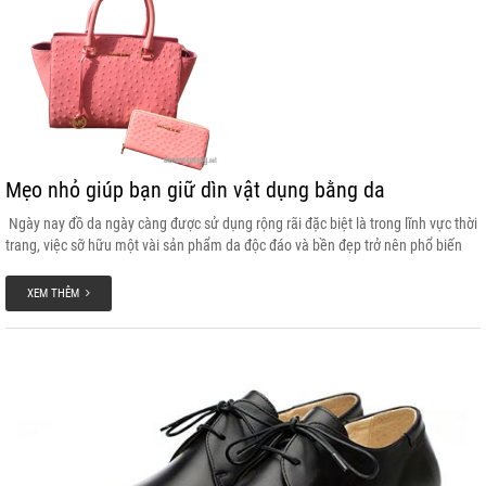
Mẹo nhỏ giúp bạn giữ dìn vật dụng bằng da
Ngày nay đồ da ngày càng được sử dụng rộng rãi đặc biệt là trong lĩnh vực thời
trang, việc sỡ hữu một vài sản phẩm da độc đáo và bền đẹp trở nên phổ biến
trong mỗi gia đình, bỏ ra những số tiền lớn để mua những vật dung bằng da
không còn là chuyện hiếm. Ví da, thắt lưng da, túi sách da, cặp da… Nhưng để
XEM THÊM
biết cách sử dụng và bảo quản cho nó đẹp và bền lâu thì không phải ai cũng
biêt. Sau đây là một số mẹo nhỏ cho các bạn bảo vệ đồ da của mình nhé !!!