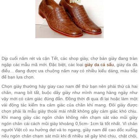
Dịp cuối năm rét và cận Tết, các shop giày, chợ bán giày đang tràn
ngập các mẫu mã mới. Đặc biệt, các loại
giày da cá sấu
, giày da đà
điểu... đang được ưa chuộng năm nay có nhiều kiểu dáng, màu sắc
để bạn lựa chọn.
Chọn giày thường hày giay cao nam để thử bạn nên phải thử cả hai
chân, mang bít tất, buộc dây giày như mình mang hàng ngày như
vậy mới có cảm giác đúng đắn. Đồng thời đi qua đi lại hoặc làm một
vài động tác kiểm tra cảm giác của chân khi mang. Đôi giày được
chọn phải là mẫu giày thoải mái nhất không gây cảm giác khó chịu.
Khi mang giày các ngón chân không nên chạm sát vào mũi giày
ngón chân cái cách mũi giày khoảng 0,5cm- 1cm là tốt nhất. Vì chân
người Việt có xu hướng dẹt và to ngang, giày nam đế cao dốc xuống
nếu ngón chân chạm sát mũi khi đi nhiều sẽ gây khó chịu, chật chội,