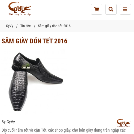
Tog
nav
CyVy
Tin tức
Sắm giày đón tết 2016
SẮM GIÀY ĐÓN TẾT 2016
By
CyVy
Dịp cuối năm rét và cận Tết, các shop giày, chợ bán giày đang tràn ngập các