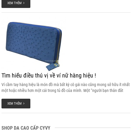
Mùa đông với vô vàn những mẫu áo khoác, áo len bắt mắt nhưng bạn vẫn
XEM THÊM
không thể bỏ qua những chiếc túi xách đẹp tô điểm thêm cho set đồ đông. Hãy
cùng chúng tôi khám phá xem túi xách mùa này có gì mới lạ để bạn mix cùng
đồ đông tới công sở không nhé.
Tìm hiểu điều thú vị về ví nữ hàng hiệu !
Ví cầm tay hàng hiệu là món đồ mà bất kỳ cô gái nào cũng mong sở hữu ít nhất
một hoặc nhiều hơn một cái trong tủ đồ của mình. Một “người bạn thân đắt
tiền” thế này làm bạn cũng phải đắn đo lựa chọn và suy nghĩ để xem cái nào
thích hợp nhất.
XEM THÊM
SHOP DA CAO CẤP CYVY