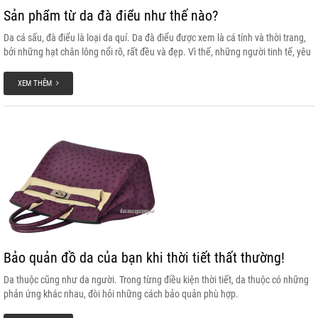
Sản phẩm từ da đà điểu như thế nào?
Da cá sấu, đà điểu là loại da quí. Da đà điểu được xem là cá tính và thời trang,
bởi những hạt chân lông nổi rõ, rất đều và đẹp. Vì thế, những người tinh tế, yêu
vẻ đẹp sang trọng, độc đáo, thường dùng các sản phẩm làm từ loại da này.
XEM THÊM
Bảo quản đồ da của bạn khi thời tiết thất thường!
Da thuộc cũng như da người. Trong từng điều kiện thời tiết, da thuộc có những
phản ứng khác nhau, đòi hỏi những cách bảo quản phù hợp.