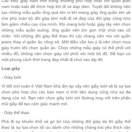
Các kiểu giày nam thời trang thường phù hợp nhất với quần jean
nam hoặc kaki để thích hợp khi đi xe dap dien. Tuyệt đối không nên
lựa những mẫu quần ống quá lớn vì khi mang giày ống quần lớn sẽ
che phủ toàn bộ đôi giày làm mất đi vẻ đẹp của đôi giày cũng như
làm giảm chiều cao của mình. Khi mang lười hoặc giày tây nên chọn
những mẫu quần suông, ống quần nên ôm gọn một chút vào cổ
chân. Với những đôi giày thể thao thì các chàng nên mix với quần
jeans thay vì quần âu công sở. Một điều cần lưu ý là nên chọn mua
giày trước khi chọn quần áo. Chọn những mẫu giày có thể phối với
nhiều đồ, không nên chọn giày chỉ phối với một bộ đồ. Để bạn có
một phong cách thời trang đẹp nhất đi chơi vào dịp tết.
Loại giày
- Giày lười
Vì tiết trời xuân ở Việt Nam khá ấm áp vậy nên giầy lười sẽ là sự lựa
chọn phù hợp cho các bạn nam vì tính tiện dụng cũng như sự đa
dạng của nó. Bạn nên chọn giầy lười với đường may nổi trên phần
mũi giầy để tạo cảm giác mạnh mẽ.
- Giày thể thao
Phá đi sự khuôn khổ và gò bó của những đôi giày da thì giầy thể
thao là sự lựa chọn tối ưu dành cho những chàng trai yêu thích vận