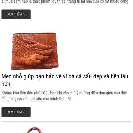
bị mua sắm nào là thực phẩm, quần áo, trang trí lại nhà cửa có rất nhiều công
việc phải chuẩn bị, vấn đề mua quà để tặng cho bạn bè, mua quà để biếu cho
người thân, sếp…Thắt lưng nam một món quà không phải ai cũng nghĩ tới.
XEM THÊM
Mẹo nhỏ giúp bạn bảo vệ ví da cá sấu đẹp và bền lâu
hơn
Không khó lắm đâu nhé!! Các bạn chỉ cần chú ý những điều đơn giản sau đây
để bảo quản ví da cá sấu của mình thật tốt.
XEM THÊM