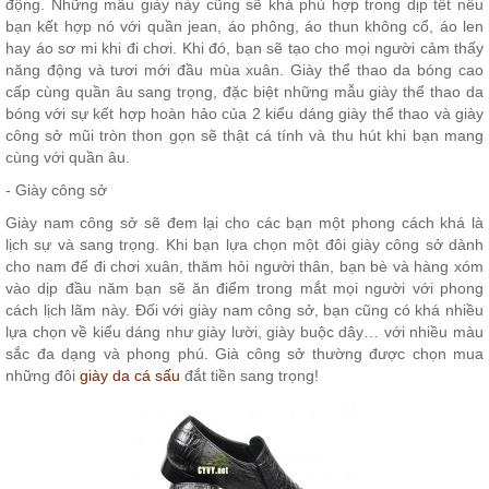
động. Những mẫu giày này cũng sẽ khá phù hợp trong dịp tết nếu
bạn kết hợp nó với quần jean, áo phông, áo thun không cổ, áo len
hay áo sơ mi khi đi chơi. Khi đó, bạn sẽ tạo cho mọi người cảm thấy
năng động và tươi mới đầu mùa xuân. Giày thể thao da bóng cao
cấp cùng quần âu sang trọng, đặc biệt những mẫu giày thể thao da
bóng với sự kết hợp hoàn hảo của 2 kiểu dáng giày thể thao và giày
công sở mũi tròn thon gọn sẽ thật cá tính và thu hút khi bạn mang
cùng với quần âu.
- Giày công sở
Giày nam công sở sẽ đem lại cho các bạn một phong cách khá là
lịch sự và sang trọng. Khi bạn lựa chọn một đôi giày công sở dành
cho nam để đi chơi xuân, thăm hỏi người thân, bạn bè và hàng xóm
vào dịp đầu năm bạn sẽ ăn điểm trong mắt mọi người với phong
cách lịch lãm này. Đối với giày nam công sở, bạn cũng có khá nhiều
lựa chọn về kiểu dáng như giày lười, giày buộc dây… với nhiều màu
sắc đa dạng và phong phú. Già công sở thường được chọn mua
những đôi
giày da cá sấu
đắt tiền sang trọng!