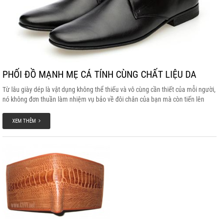
PHỐI ĐỒ MẠNH MẸ CÁ TÍNH CÙNG CHẤT LIỆU DA
Từ lâu giày dép là vật dụng không thể thiếu và vô cùng cần thiết của mỗi người,
nó không đơn thuần làm nhiệm vụ bảo về đôi chân của bạn mà còn tiến lên
phát triển hơn trở thành một phụ kiện thời trang mang tính thẩm mỹ và tinh tế
cao. Nhưng để bảo quản và sử dụng những đôi giày, dép bằng da thì không
XEM THÊM
phải ai cũng biết. Sau đây là những lưu ý và kinh nghiệm bảo quản giày dép
bằng da.