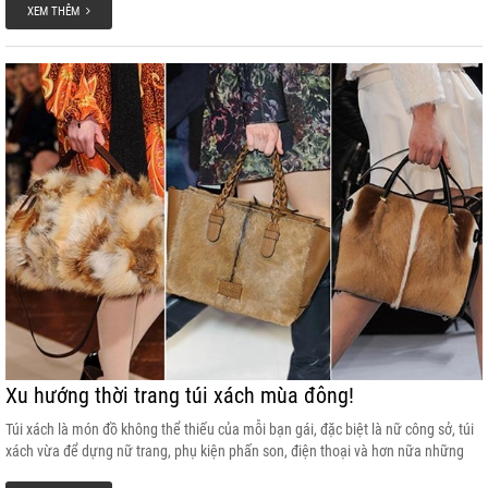
XEM THÊM
Xu hướng thời trang túi xách mùa đông!
Túi xách là món đồ không thể thiếu của mỗi bạn gái, đặc biệt là nữ công sở, túi
xách vừa để dựng nữ trang, phụ kiện phấn son, điện thoại và hơn nữa những
chiếc túi xách còn giúp set đồ của nữ chủ nhân trở lên hài hòa, thanh lịch hơn.