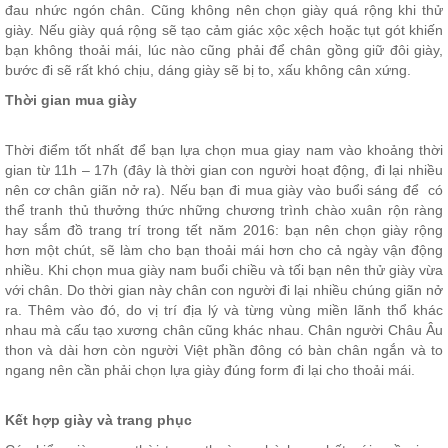
đau nhức ngón chân. Cũng không nên chọn giày quá rộng khi thử
giày. Nếu giày quá rộng sẽ tạo cảm giác xộc xệch hoặc tụt gót khiến
bạn không thoải mái, lúc nào cũng phải để chân gồng giữ đôi giày,
bước đi sẽ rất khó chịu, dáng giày sẽ bị to, xấu không cân xứng.
Thời gian mua giày
Thời điểm tốt nhất để bạn lựa chọn mua giay nam vào khoảng thời
gian từ 11h – 17h (đây là thời gian con người hoạt động, đi lại nhiều
nên cơ chân giãn nở ra). Nếu bạn đi mua giày vào buổi sáng để có
thể tranh thủ thưởng thức những chương trình chào xuân rộn ràng
hay sắm đồ trang trí trong tết năm 2016: bạn nên chọn giày rộng
hơn một chút, sẽ làm cho bạn thoải mái hơn cho cả ngày vận động
nhiều. Khi chọn mua giày nam buổi chiều và tối bạn nên thử giày vừa
với chân. Do thời gian này chân con người đi lại nhiều chúng giãn nở
ra. Thêm vào đó, do vị trí địa lý và từng vùng miền lãnh thổ khác
nhau mà cấu tạo xương chân cũng khác nhau. Chân người Châu Âu
thon và dài hơn còn người Việt phần đông có bàn chân ngắn và to
ngang nên cần phải chọn lựa giày đúng form đi lại cho thoải mái.
Kết hợp giày và trang phục