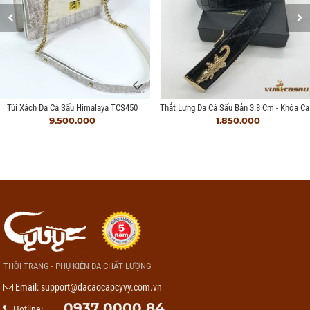
Thắt L
Túi Xách Da Cá Sấu Himalaya TCS450
9.500.000
1.850.000
THỜI TRANG - PHỤ KIỆN DA CHẤT LƯỢNG
Email:
support@dacaocapcyvy.com.vn
0937 0000 84
Hotline: