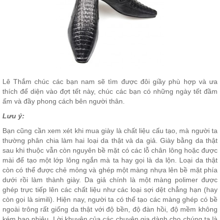
Lê Thắm chúc các bạn nam sẽ tìm được đôi giầy phù hợp và ưa
thích để diện vào đợt tết này, chúc các bạn có những ngày tết đầm
ấm và đầy phong cách bên người thân.
Lưu ý:
Bạn cũng cần xem xét khi mua giày là chất liệu cấu tạo, mà người ta
thường phân chia làm hai loại da thật và da giả. Giày bằng da thật
sau khi thuộc vẫn còn nguyên bề mặt có các lỗ chân lông hoặc được
mài để tạo một lớp lông ngắn mà ta hay gọi là da lộn. Loại da thật
còn có thể được chẻ mỏng và ghép một màng nhựa lên bề mặt phía
dưới rồi làm thành giày. Da giả chính là một màng polimer được
ghép trực tiếp lên các chất liệu như các loại sợi dệt chẳng hạn (hay
còn gọi là simili). Hiện nay, người ta có thể tạo các màng ghép có bề
ngoài trông rất giống da thật với độ bền, độ đàn hồi, độ mềm không
kém bao nhiêu. Lời khuyên của các chuyên gia dành cho chúng ta là