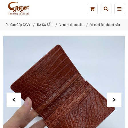
Tog
nav
Da Cao Cấp CYVY
DA CÁ SẤU
Ví nam da cá sấu
Ví mini full da cá sấu