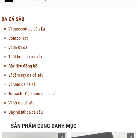
DA CÁ SẤU
Ví passport da cá sấu
Combo Hot
Ví da Kỳ đà
Thắt lưng da cá sấu
Dây đeo đồng hồ
Ví cầm tay da cá sấu
Ví nam da cá sấu
Túi xách - Cặp nam da cá sấu
Ví nữ da cá sấu
Dây nịt nữ da cá sấu
SẢN PHẨM CÙNG DANH MỤC