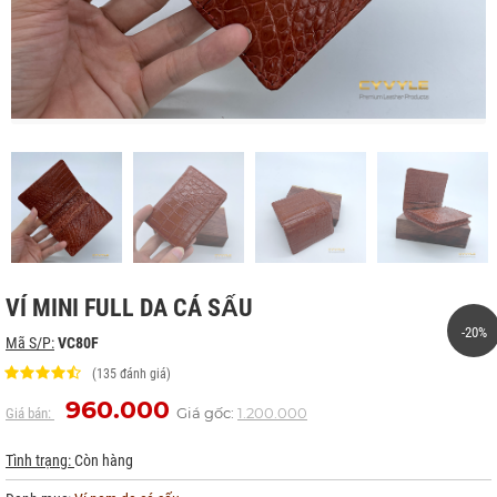
VÍ MINI FULL DA CÁ SẤU
-20%
Mã S/P:
VC80F
(135 đánh giá)
960.000
Giá gốc:
1.200.000
Giá bán:
Tình trạng:
Còn hàng