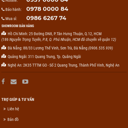
Hotline:
0978 0000 84
Bảo hành:
0986 6267 74
Mua sỉ:
SHOWROOM BÁN HÀNG
Hồ Chí Minh: 25 Đường DN8, P.Tân Hưng Thuận, Q.12, HCM
(186 Nguyễn Trọng Tuyển, P.8, Q. Phú Nhuận, HCM đã chuyển về quận 12)
Đà Nẵng: 88/33 Lương Thế Vinh, Sơn Trà, Đà Nẵng
(0906.535.939)
Quảng Ngãi: 311 Quang Trung, Tp. Quãng Ngãi
Nghệ An: 2K35 TTTM GO - Số 2 Quang Trung, Thành Phố Vinh, Nghệ An
TRỢ GIÚP & TƯ VẤN
Liên hệ
Bản đồ