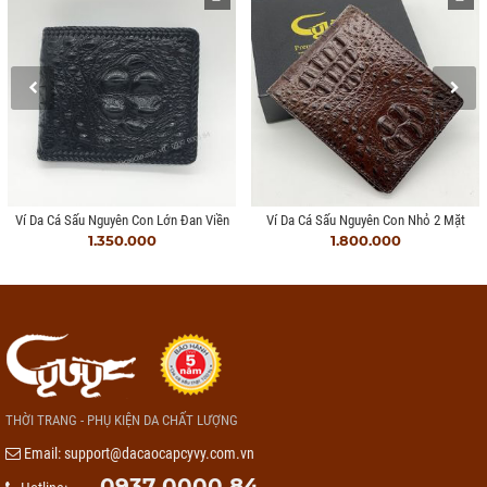
Ví Da Cá Sấu Nguyên Con Lớn Đan Viền
Ví Da Cá Sấu Nguyên Con Nhỏ 2 Mặt
1.350.000
1.800.000
THỜI TRANG - PHỤ KIỆN DA CHẤT LƯỢNG
Email:
support@dacaocapcyvy.com.vn
0937 0000 84