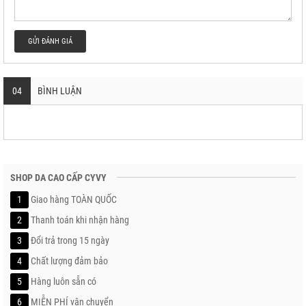
GỬI ĐÁNH GIÁ
04
BÌNH LUẬN
SHOP DA CAO CẤP CYVY
1
Giao hàng TOÀN QUỐC
2
Thanh toán khi nhận hàng
3
Đổi trả trong 15 ngày
4
Chất lượng đảm bảo
5
Hàng luôn sẵn có
6
MIỄN PHÍ vận chuyển