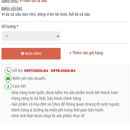
Danh mục:
Ví nam da cá sấu
Điểm nổi bật:
Ví da cá sấu size nhỏ, dòng ví bỏ túi mini, full da cá sấu
Số lượng
*
+ Thêm vào giỏ hàng
MUA HÀNG
Hỗ trợ:
-
0937.0000.84
0978.0000.84
Miễn phí vận chuyển
Cam kết:
- Ship hàng toàn quốc, được kiểm tra sản phẩm trước khi thanh toán
- Hàng công ty, da thật, bảo hành chính hãng.
- Sản phẩm có hóa đơn và Cites để thông quan (mang đi nước ngoài)
- Đánh bóng & dưỡng da miễn phí trong thời gian bảo hành.
- Hình ảnh thật được chụp từ sản phẩm thực tế.