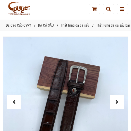
Tog
nav
Da Cao Cấp CYVY
DA CÁ SẤU
Thắt lưng da cá sấu
Thắt lưng da cá sấu bả