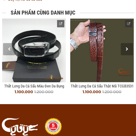
SẢN PHẨM CÙNG DANH MỤC
Thắt Lưng Da Cá Sấu Màu Đen Da Bụng
Thắt Lưng Da Cá Sấu Thật Mã TCGB3531
1.100.000
1.200.000
1.100.000
1.200.000