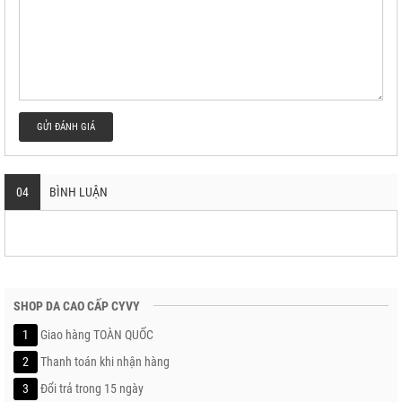
GỬI ĐÁNH GIÁ
04
BÌNH LUẬN
SHOP DA CAO CẤP CYVY
1
Giao hàng TOÀN QUỐC
2
Thanh toán khi nhận hàng
3
Đổi trả trong 15 ngày