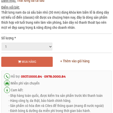
Danh mục:
Thắt lưng da cá sấu
Điểm nổi bật:
Thắt lưng nam da cá sấu bản nhỏ (30 mm) dùng khóa kim bấm lổ là dòng dây
nịt kiểu cổ điển (classic) rất được ưa chuộng hiện nay, đây là dòng sản phẩm
thích hợp với tuổi trung niên làm văn phòng, bản dây nỏ thanh thoát tạo nên
một vẻ đẹp sang trọng & năng động cho doanh nhân.
Số lượng
*
+ Thêm vào giỏ hàng
MUA HÀNG
Hỗ trợ:
-
0937.0000.84
0978.0000.84
Miễn phí vận chuyển
Cam kết:
- Ship hàng toàn quốc, được kiểm tra sản phẩm trước khi thanh toán
- Hàng công ty, da thật, bảo hành chính hãng.
- Sản phẩm có hóa đơn và Cites để thông quan (mang đi nước ngoài)
- Đánh bóng & dưỡng da miễn phí trong thời gian bảo hành.