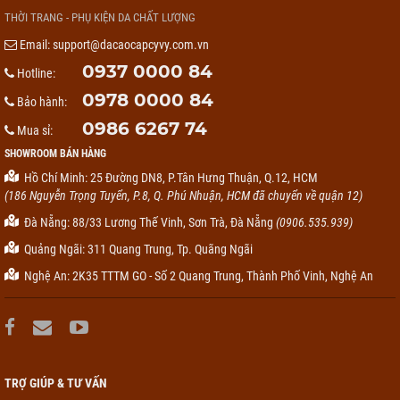
THỜI TRANG - PHỤ KIỆN DA CHẤT LƯỢNG
Email:
support@dacaocapcyvy.com.vn
0937 0000 84
Hotline:
0978 0000 84
Bảo hành:
0986 6267 74
Mua sỉ:
SHOWROOM BÁN HÀNG
Hồ Chí Minh: 25 Đường DN8, P.Tân Hưng Thuận, Q.12, HCM
(186 Nguyễn Trọng Tuyển, P.8, Q. Phú Nhuận, HCM đã chuyển về quận 12)
Đà Nẵng: 88/33 Lương Thế Vinh, Sơn Trà, Đà Nẵng
(0906.535.939)
Quảng Ngãi: 311 Quang Trung, Tp. Quãng Ngãi
Nghệ An: 2K35 TTTM GO - Số 2 Quang Trung, Thành Phố Vinh, Nghệ An
TRỢ GIÚP & TƯ VẤN