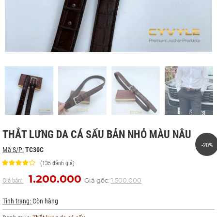
THẮT LƯNG DA CÁ SẤU BẢN NHỎ MÀU NÂU
-20%
Mã S/P:
TC30C
(135 đánh giá)
1.200.000
Giá gốc:
1.500.000
Giá bán:
Tình trạng:
Còn hàng