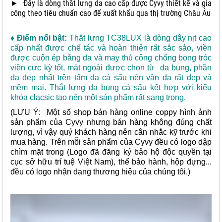
►
Đây là dòng thắt lưng da cao cấp được Cyvy thiết kế và gia
công theo tiêu chuẩn cao để xuất khẩu qua thị trường Châu Âu
♦ Điểm nổi bật:
Thắt lưng TC38LUX là dòng dây nịt cao
cấp nhất được chế tác và hoàn thiện rất sắc sảo, viền
được cuộn ép bằng da và may thủ công chống bong tróc
viền cực kỳ tốt, mặt ngoài được chọn từ da bụng, phần
da đẹp nhất trên tấm da cá sấu nên vân da rất đẹp và
mềm mại. Thắt lưng da bụng cá sấu kết hợp với kiểu
khóa clacsic tạo nên một sản phẩm rất sang trọng.
(LƯU Ý: Một số shop bán hàng online coppy hình ảnh
sản phẩm của Cyvy nhưng bán hàng không đúng chất
lượng, vì vậy quý khách hàng nên cân nhắc kỹ trước khi
mua hàng. Trên mỗi sản phẩm của Cyvy đều có logo dập
chìm mặt trong (Logo đã đăng ký bảo hộ độc quyền tại
cục sở hữu trí tuệ Việt Nam), thể bảo hành, hộp đựng...
đều có logo nhận dạng thương hiệu của chúng tôi.)