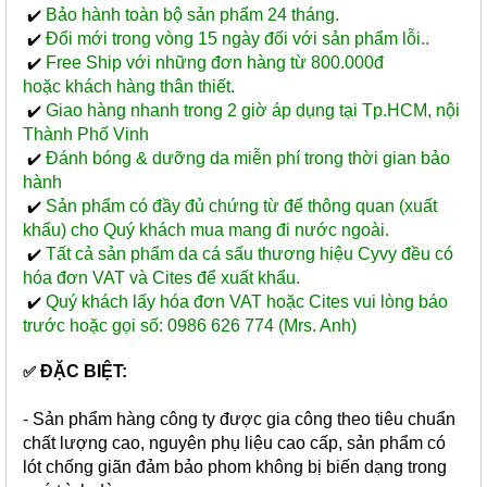
Bảo hành toàn bộ sản phẩm 24 tháng.
✔️
Đổi mới trong vòng 15 ngày đối với sản phẩm lỗi..
✔️
Free Ship với những đơn hàng từ 800.000đ
✔️
hoặc khách hàng thân thiết.
Giao hàng nhanh trong 2 giờ áp dụng tại Tp.HCM, nội
✔️
Thành Phố Vinh
Đánh bóng & dưỡng da miễn phí trong thời gian bảo
✔️
hành
Sản phẩm có đầy đủ chứng từ để thông quan (xuất
✔️
khẩu) cho Quý khách mua mang đi nước ngoài.
Tất cả sản phẩm da cá sấu thương hiệu Cyvy đều có
✔️
hóa đơn VAT và Cites để xuất khẩu.
Quý khách lấy hóa đơn VAT hoặc Cites vui lòng báo
✔️
trước hoặc gọi số: 0986 626 774 (Mrs. Anh)
ĐẶC BIỆT:
✅
- Sản phẩm hàng công ty được gia công theo tiêu chuẩn
chất lượng cao, nguyên phụ liệu cao cấp, sản phẩm có
lót chống giãn đảm bảo phom không bị biến dạng trong