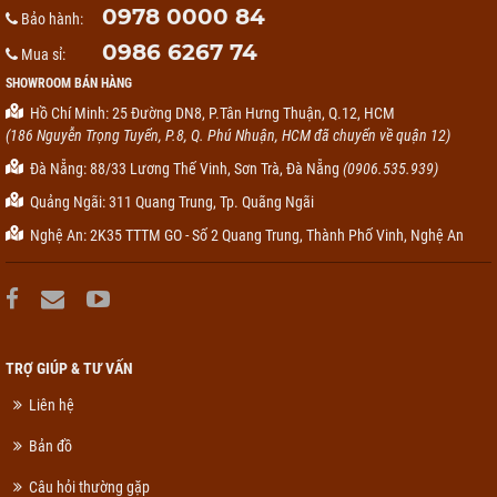
0978 0000 84
Bảo hành:
0986 6267 74
Mua sỉ:
SHOWROOM BÁN HÀNG
Hồ Chí Minh: 25 Đường DN8, P.Tân Hưng Thuận, Q.12, HCM
(186 Nguyễn Trọng Tuyển, P.8, Q. Phú Nhuận, HCM đã chuyển về quận 12)
Đà Nẵng: 88/33 Lương Thế Vinh, Sơn Trà, Đà Nẵng
(0906.535.939)
Quảng Ngãi: 311 Quang Trung, Tp. Quãng Ngãi
Nghệ An: 2K35 TTTM GO - Số 2 Quang Trung, Thành Phố Vinh, Nghệ An
TRỢ GIÚP & TƯ VẤN
Liên hệ
Bản đồ
Câu hỏi thường gặp