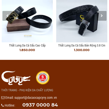
Thắt Lưng Da Cá Sấu Cao Cấp
Thắt Lưng Da Cá Sấu Bản Rộng 3.8 Cm
1.850.000
1.300.000
THỜI TRANG - PHỤ KIỆN DA CHẤT LƯỢNG
Email:
support@dacaocapcyvy.com.vn
0937 0000 84
Hotline: