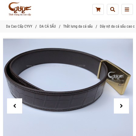
Tog
nav
Da Cao Cấp CYVY
DA CÁ SẤU
Thắt lưng da cá sấu
Dây nịt da cá sấu cao