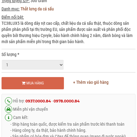
Trọng lượng S/P:
300 Gram
Danh mục:
Thắt lưng da cá sấu
Điểm nổi bật:
TC38LUX5 là dòng dây nịt cao cấp, chất liệu da cá sấu thật, thuộc dòng sản
phẩm phân phối tại thị trường EU, sản phẩm được sản xuất và phân phối độc
quyền bởi thương hiệu Cyvyle, bảo hành chính hãng 2 năm, đánh bóng và làm
mới sản phẩm miễn phí trong thời gian bảo hành.
Số lượng
*
+ Thêm vào giỏ hàng
MUA HÀNG
Hỗ trợ:
-
0937.0000.84
0978.0000.84
Miễn phí vận chuyển
Cam kết:
- Ship hàng toàn quốc, được kiểm tra sản phẩm trước khi thanh toán
- Hàng công ty, da thật, bảo hành chính hãng.
- Sản phẩm có hóa đơn và Cites để thông quan (mang đi nước ngoài)