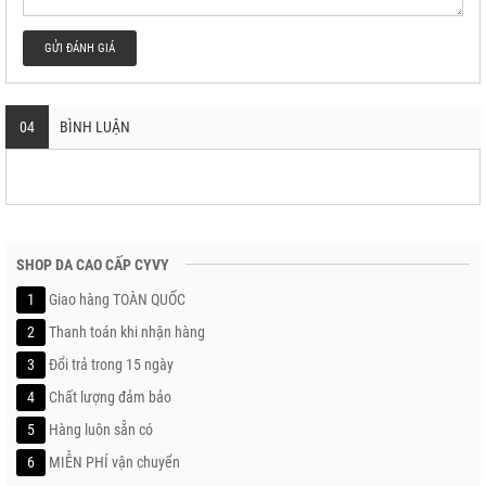
GỬI ĐÁNH GIÁ
04
BÌNH LUẬN
SHOP DA CAO CẤP CYVY
1
Giao hàng TOÀN QUỐC
2
Thanh toán khi nhận hàng
3
Đổi trả trong 15 ngày
4
Chất lượng đảm bảo
5
Hàng luôn sẵn có
6
MIỄN PHÍ vận chuyển