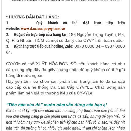
* HƯỚNG DẪN ĐẶT HÀNG:
1.
Quý khách có thể đặt trực tiếp trên
website:
www.dacaocapcyvy.com.vn
2.
Hoặc đến trực tiếp cửa hàng tại:
186 Nguyễn Trọng Tuyển, P.8,
Q. Phú Nhuận, HCM và một số đại lý của CYVY trên toàn quốc.
3.
Đặt hàng trực tiếp qua hotline, Zalo:
0978 0000 84 – 0937 0000
84.
CYVYle có thể XUẤT HÓA ĐƠN ĐỎ nếu khách hàng có nhu
cầu, cung cấp đầy đủ giấy chứng nhận để quý khách có thể gửi
hàng đi nước ngoài.
Hãy yên tâm lựa chọn sản phẩm thời trang làm từ da cá sấu
cao cấp của hệ thống Da Cao Cấp CYVYLE. Chất lượng sản
phẩm làm nên giá trị thương hiệu của CYVYLe.
“Tiền nào của đó” muôn năm vẫn đúng các bạn ạ!
Giá bán bất kỳ một sản phẩm nào nó cũng phụ thuộc vào các yếu tố đầu
vào chứ không riêng gì sản phẩm làm từ da cá sấu, nhưng để bạn hiểu rỏ
hơn thì hôm nay CYVYle sẽ phân tích kỹ cho bạn hiểu rõ vì sao, ví, dây nịt
bán trên thị trường lại có nhiều giá khác nhau, thậm chí chênh lệch nhau