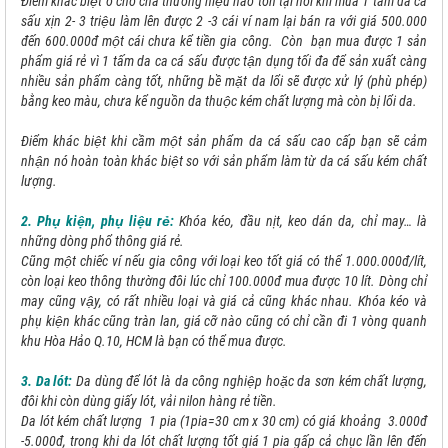
Điểm khác biệt ở chổ chả thương hiệu nào tồn tại nổi khi mua 1 tấm da cá
sấu xịn 2- 3 triệu làm lên được 2 -3 cái ví nam lại bán ra với giá 500.000
đến 600.000đ một cái chưa kể tiền gia công. Còn bạn mua được 1 sản
phẩm giá rẻ vì 1 tấm da ca cá sấu được tận dụng tối đa để sản xuất càng
nhiều sản phẩm càng tốt, những bề mặt da lổi sẽ được xử lý (phù phép)
bằng keo màu, chưa kể nguồn da thuộc kém chất lượng mà còn bị lổi da.
Điểm khác biệt khi cầm một sản phẩm da cá sấu cao cấp bạn sẽ cảm
nhận nó hoàn toàn khác biệt so với sản phẩm làm từ da cá sấu kém chất
lượng.
2. Phụ kiện, phụ liệu rẻ:
Khóa kéo, đầu nịt, keo dán da, chỉ may… là
những dòng phổ thông giá rẻ.
Cũng một chiếc ví nếu gia công với loại keo tốt giá có thể 1.000.000đ/lít,
còn loại keo thông thường đôi lúc chỉ 100.000đ mua được 10 lít. Dòng chỉ
may cũng vậy, có rất nhiều loại và giá cả cũng khác nhau. Khóa kéo và
phụ kiện khác cũng tràn lan, giá cỡ nào cũng có chỉ cần đi 1 vòng quanh
khu Hòa Hảo Q.10, HCM là bạn có thể mua được.
3. Da lót:
Da dùng để lót là da công nghiệp hoặc da sơn kém chất lượng,
đôi khi còn dùng giấy lót, vải nilon hàng rẻ tiền.
Da lót kém chất lượng 1 pia (1pia=30 cm x 30 cm) có giá khoảng 3.000đ
-5.000đ, trong khi da lót chất lượng tốt giá 1 pia gấp cả chục lần lên đến