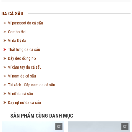
DA CÁ SẤU
Ví passport da cá sấu
Combo Hot
Ví da Kỳ đà
Thắt lưng da cá sấu
Dây đeo đồng hồ
Ví cầm tay da cá sấu
Ví nam da cá sấu
Túi xách - Cặp nam da cá sấu
Ví nữ da cá sấu
Dây nịt nữ da cá sấu
SẢN PHẨM CÙNG DANH MỤC