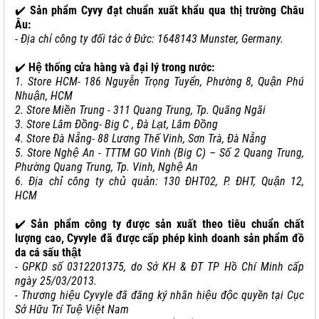
✔️
Sản phẩm Cyvy đạt chuẩn xuất khẩu qua thị trường Châu
Âu:
- Địa chỉ công ty đối tác ở Đức: 1648143 Munster, Germany.
✔️
Hệ thống cửa hàng và đại lý trong nước:
1. Store HCM- 186 Nguyễn Trọng Tuyển, Phường 8, Quận Phú
Nhuận, HCM
2. Store Miền Trung - 311 Quang Trung, Tp. Quãng Ngãi
3. Store Lâm Đồng- Big C , Đà Lạt, Lâm Đồng
4. Store Đà Nẵng- 88 Lương Thế Vinh, Sơn Trà, Đà Nẵng
5. Store Nghệ An - TTTM GO Vinh (Big C) – Số 2 Quang Trung,
Phường Quang Trung, Tp. Vinh, Nghệ An
6. Địa chỉ công ty chủ quản: 130 ĐHT02, P. ĐHT, Quận 12,
HCM
✔️
Sản phẩm công ty được sản xuất theo tiêu chuẩn chất
lượng cao, Cyvyle đã được cấp phép kinh doanh sản phẩm đồ
da cá sấu thật
-
GPKD số 0312201375, do Sở KH & ĐT TP Hồ Chí Minh cấp
ngày 25/03/2013.
- Thương hiệu Cyvyle đã đăng ký nhãn hiệu độc quyền tại Cục
Sở Hữu Trí Tuệ Việt Nam