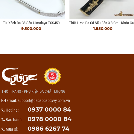
Thắt L
Túi Xách Da Cá Sấu Himalaya TCS450
9.500.000
1.850.000
THỜI TRANG - PHỤ KIỆN DA CHẤT LƯỢNG
Email:
support@dacaocapcyvy.com.vn
0937 0000 84
Hotline:
0978 0000 84
Bảo hành:
0986 6267 74
Mua sỉ: