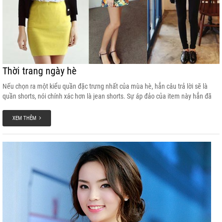
Thời trang ngày hè
Nếu chọn ra một kiểu quần đặc trưng nhất của mùa hè, hẳn câu trả lời sẽ là
quần shorts, nói chính xác hơn là jean shorts. Sự áp đảo của item này hẳn đã
khiến nhiều cô nàng quên đi mất rằng họ hàng nhà quần shorts còn có một
gương mặt rất dễ yêu khác là quần shorts vải mềm.
XEM THÊM