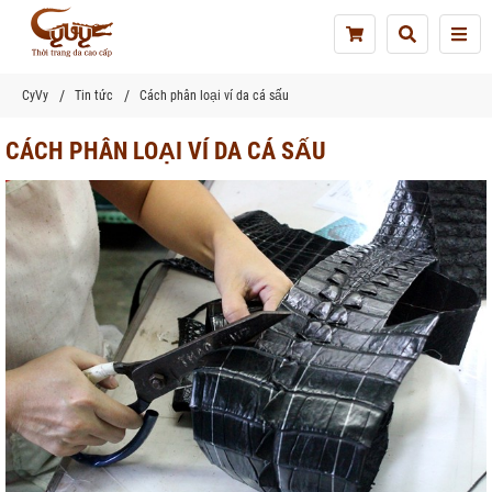
Tog
nav
CyVy
Tin tức
Cách phân loại ví da cá sấu
CÁCH PHÂN LOẠI VÍ DA CÁ SẤU