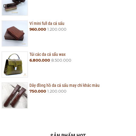
Ví mini full da cá sấu
960.000
1.200.000
Túi các da cá sấu wax
6.800.000
8.500.000
Dây đồng hồ da cá sấu may chỉ khác màu
750.000
1.200.000
SẢN PHẨM HOT