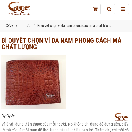
Tog
nav
CyVy
Tin tức
Bí quyết chọn ví da nam phong cách mà chất lượng
BÍ QUYẾT CHỌN VÍ DA NAM PHONG CÁCH MÀ
CHẤT LƯỢNG
By
CyVy
Ví là vật dụng thân thuộc của mỗi người. Nó không chỉ dùng để đựng tiền, giấy
tờ mà còn là một món đồ thời trang của rất nhiều bạn trẻ. Thậm chí, với một số