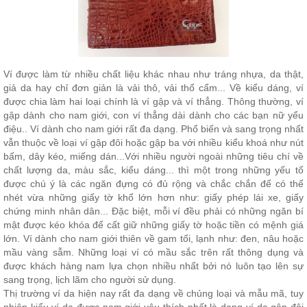
Ví được làm từ nhiều chất liệu khác nhau như tráng nhựa, da thật,
giả da hay chỉ đơn giản là vải thô, vải thổ cẩm... Về kiểu dáng, ví
được chia làm hai loại chính là ví gập và ví thẳng. Thông thường, ví
gập dành cho nam giới, con ví thẳng dài dành cho các bạn nữ yểu
điệu.. Ví dành cho nam giới rất đa dạng. Phổ biến và sang trọng nhất
vẫn thuộc về loại ví gập đôi hoặc gập ba với nhiều kiểu khoá như nút
bấm, dây kéo, miếng dán...Với nhiều người ngoài những tiêu chí về
chất lượng da, màu sắc, kiểu dáng... thì một trong những yếu tố
được chú ý là các ngăn đựng có đủ rộng và chắc chắn để có thể
nhét vừa những giấy tờ khổ lớn hơn như: giấy phép lái xe, giấy
chứng minh nhân dân... Đặc biệt, mỗi ví đều phải có những ngăn bí
mật được kéo khóa để cất giữ những giấy tờ hoặc tiền có mệnh giá
lớn. Ví dành cho nam giới thiên về gam tối, lạnh như: đen, nâu hoặc
mầu vàng sẫm. Những loại ví có mầu sắc trên rất thông dụng và
được khách hàng nam lựa chọn nhiều nhất bởi nó luôn tạo lên sự
sang trọng, lịch lãm cho người sử dụng.
Thị trường ví da hiện nay rất đa dạng về chủng loại và mẫu mã, tuy