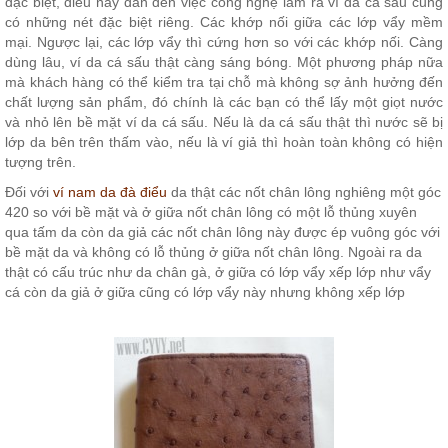
đặc biệt, điều này dẫn đến việc công nghệ làm ra ví da cá sấu cũng
có những nét đặc biệt riêng. Các khớp nối giữa các lớp vẩy mềm
mại. Ngược lại, các lớp vẩy thì cứng hơn so với các khớp nối. Càng
dùng lâu, ví da cá sấu thật càng sáng bóng. Một phương pháp nữa
mà khách hàng có thể kiểm tra tại chỗ mà không sợ ảnh hưởng đến
chất lượng sản phẩm, đó chính là các bạn có thể lấy một giọt nước
và nhỏ lên bề mặt ví da cá sấu. Nếu là da cá sấu thật thì nước sẽ bị
lớp da bên trên thấm vào, nếu là ví giả thì hoàn toàn không có hiện
tượng trên.
Đối với
ví nam da đà điểu
da thật các nốt chân lông nghiêng một góc
420 so với bề mặt và ở giữa nốt chân lông có một lỗ thủng xuyên
qua tấm da còn da giả các nốt chân lông này được ép vuông góc với
bề mặt da và không có lỗ thủng ở giữa nốt chân lông. Ngoài ra da
thật có cấu trúc như da chân gà, ở giữa có lớp vẩy xếp lớp như vẩy
cá còn da giả ở giữa cũng có lớp vẩy này nhưng không xếp lớp