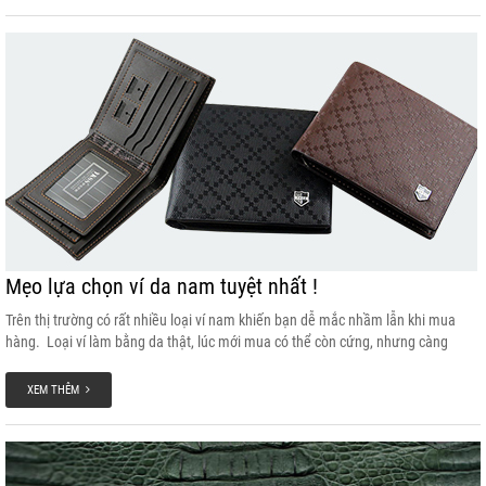
Mẹo lựa chọn ví da nam tuyệt nhất !
Trên thị trường có rất nhiều loại ví nam khiến bạn dễ mắc nhầm lẫn khi mua
hàng. Loại ví làm bằng da thật, lúc mới mua có thể còn cứng, nhưng càng
dùng thì da càng mềm và màu da cũng sẽ thay đổi ít nhiều. Da giả càng dùng
lâu càng cứng, khô, giòn dễ gẫy, và màu vẫn giữ nguyên. Để chọn mua ví da
XEM THÊM
thật, có thể căn cứ vào mùi và hình dáng.