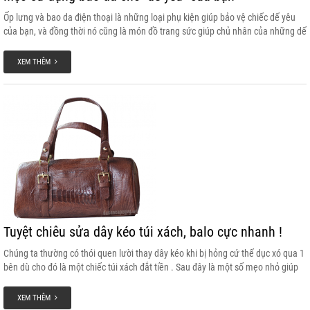
Ốp lưng và bao da điện thoại là những loại phụ kiện giúp bảo vệ chiếc dế yêu
của bạn, và đồng thời nó cũng là món đồ trang sức giúp chủ nhân của những dế
cao cấp thể hiện phong cách riêng cũng như cá tính của mình thông qua việc
sử dụng ốp lưng và bao da điện thoại.
XEM THÊM
Tuyệt chiêu sửa dây kéo túi xách, balo cực nhanh !
Chúng ta thường có thói quen lười thay dây kéo khi bị hỏng cứ thế dục xó qua 1
bên dù cho đó là một chiếc túi xách đắt tiền . Sau đây là một số mẹo nhỏ giúp
bạn có thể sửa nhanh chóng khóa kéo túi xách!
XEM THÊM