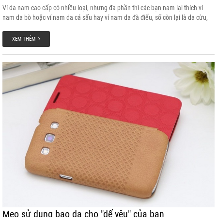
Ví da nam cao cấp có nhiều loại, nhưng đa phần thì các bạn nam lại thích ví
nam da bò hoặc ví nam da cá sấu hay ví nam da đà điểu, số còn lại là da cừu,
da trâu… cũng có bán nhưng không được yêu thích bằng. Hầu như các bạn nam
khi lựa ví da đều chọn loại gấp lại bỏ túi, đây cũng chính là mẫu được bán rất
XEM THÊM
nhiều trên thị trường.
Mẹo sử dụng bao da cho "dế yêu" của bạn