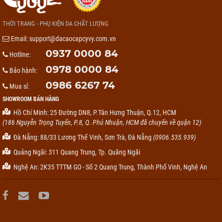
THỜI TRANG - PHỤ KIỆN DA CHẤT LƯỢNG
Email:
support@dacaocapcyvy.com.vn
0937 0000 84
Hotline:
0978 0000 84
Bảo hành:
0986 6267 74
Mua sỉ:
SHOWROOM BÁN HÀNG
Hồ Chí Minh: 25 Đường DN8, P.Tân Hưng Thuận, Q.12, HCM
(186 Nguyễn Trọng Tuyển, P.8, Q. Phú Nhuận, HCM đã chuyển về quận 12)
Đà Nẵng: 88/33 Lương Thế Vinh, Sơn Trà, Đà Nẵng
(0906.535.939)
Quảng Ngãi: 311 Quang Trung, Tp. Quãng Ngãi
Nghệ An: 2K35 TTTM GO - Số 2 Quang Trung, Thành Phố Vinh, Nghệ An