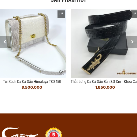
Thắt L
Túi Xách Da Cá Sấu Himalaya TCS450
9.500.000
1.850.000