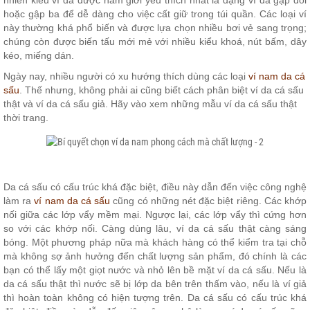
nhiên kiểu ví da được nam giới yêu thích nhất là dạng ví da gập đôi
hoặc gập ba để dễ dàng cho việc cất giữ trong túi quần. Các loại ví
này thường khá phổ biến và được lựa chọn nhiều bơi vẻ sang trọng;
chúng còn được biến tấu mới mẻ với nhiều kiểu khoá, nút bấm, dây
kéo, miếng dán.
Ngày nay, nhiều người có xu hướng thích dùng các loại
ví nam da cá
sấu
. Thế nhưng, không phải ai cũng biết cách phân biệt ví da cá sấu
thật và ví da cá sấu giả. Hãy vào xem những mẫu ví da cá sấu thật
thời trang.
Da cá sấu có cấu trúc khá đặc biệt, điều này dẫn đến việc công nghệ
làm ra
ví nam da cá sấu
cũng có những nét đặc biệt riêng. Các khớp
nối giữa các lớp vẩy mềm mại. Ngược lại, các lớp vẩy thì cứng hơn
so với các khớp nối. Càng dùng lâu, ví da cá sấu thật càng sáng
bóng. Một phương pháp nữa mà khách hàng có thể kiểm tra tại chỗ
mà không sợ ảnh hưởng đến chất lượng sản phẩm, đó chính là các
bạn có thể lấy một giọt nước và nhỏ lên bề mặt ví da cá sấu. Nếu là
da cá sấu thật thì nước sẽ bị lớp da bên trên thấm vào, nếu là ví giả
thì hoàn toàn không có hiện tượng trên. Da cá sấu có cấu trúc khá