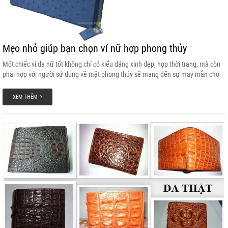
Mẹo nhỏ giúp bạn chọn ví nữ hợp phong thủy
Một chiếc ví da nữ tốt không chỉ có kiểu dáng xinh đẹp, hợp thời trang, mà còn
phải hợp với người sử dung về mặt phong thủy sẽ mang đến sự may mắn cho
chu nhân. Hãy cùng chúng tôi tìm hiểu những yếu tố quan trọng khi lựa chọn
một chiếc ví nữ đẹp và hợp phong thủy với mình nhé!
XEM THÊM