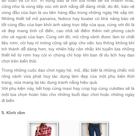
an toàn và có ích. Vì vùng đầu là nơi tỏa nhiệt dễ và nhanh nhất,
cũng như là vùng tiếp xúc với ánh nắng dễ dàng nhất, do đó, bảo vệ
vùng đầu của bạn là ưu tiên hàng đầu trong những ngày Hè sắp tới.
Những thiết kế mũ panama, fedora hay boater có khả năng bảo vệ
tốt cùng đầu của bạn khỏi ánh sáng trực tiếp của quạ, cùng với đó là
vẻ đẹp mang tính cổ điển, cao nhã sẽ điểm thêm nét phong cách
cho vẻ ngoài của bạn. Cùng với đó, mũ rộng vành được làm từ chất
liệu rơm, cói hay nỉ mỏng cũng sẽ giúp cho việc lưu thông không khí
trở thành dễ dàng hơn, tuy nhiên hãy cân nhắc khi tuyển lựa những
thiết kế từ rơm hay cói vì chúng chỉ hợp khi bạn đi du lịch hay dạo
chơi trên biển thôi.
Trong những cuộc dạo chơi ngày hè, mũ, đặc biệt là những chiếc mũ
rộng vành vừa phát huy tác dụng làm đẹp của một phụ kiện thời
trang, vừa mang lại tác dụng tranh nắng hiệu quả.
Với phụ kiện này, kết hợp cùng maxi hay crop top cùng culottes sẽ là
một lựa chọn hoàn hảo cho những buổi dạo chơi hoặc những ngày
đi biển.
5. Kính râm