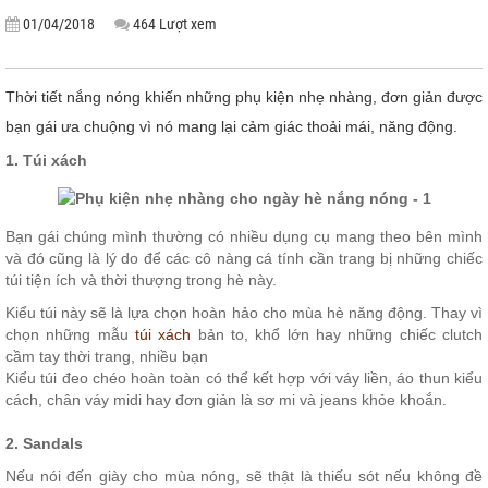
01/04/2018
464 Lượt xem
Thời tiết nắng nóng khiến những phụ kiện nhẹ nhàng, đơn giản được
bạn gái ưa chuộng vì nó mang lại cảm giác thoải mái, năng động.
1. Túi xách
Bạn gái chúng mình thường có nhiều dụng cụ mang theo bên mình
và đó cũng là lý do để các cô nàng cá tính cần trang bị những chiếc
túi tiện ích và thời thượng trong hè này.
Kiểu túi này sẽ là lựa chọn hoàn hảo cho mùa hè năng động. Thay vì
chọn những mẫu
túi xách
bản to, khổ lớn hay những chiếc clutch
cầm tay thời trang, nhiều bạn
Kiểu túi đeo chéo hoàn toàn có thể kết hợp với váy liền, áo thun kiểu
cách, chân váy midi hay đơn giản là sơ mi và jeans khỏe khoắn.
2. Sandals
Nếu nói đến giày cho mùa nóng, sẽ thật là thiếu sót nếu không đề