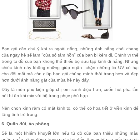
Bạn gái cần chú ý khi ra ngoài nắng, những ánh nắng chói chang
của ngày hè sẽ làm “cửa sổ tâm hồn” của bạn bị kém đi. Chính vì thế
trong tủ đồ của bạn không thể thiếu bộ sưu tập kính đi nắng. Những
chiếc kính này không những giúp ngăn chặn những tia UV có hại
cho đôi mắt mà còn giúp bạn gái chúng mình thời trang hơn và đẹp
hơn dưới ánh nắng gắt của mùa hè này đấy.
Đây là món phụ kiện giúp chị em sành điệu hơn, cuốn hút pha lẫn
nét bí ẩn khi mix với bộ trang phục phù hợp.
Nên chọn kính râm có mặt kính to, có thể có họa tiết ở viền kính để
tăng tính trẻ trung.
6. Quần đùi, áo phông
Sẽ là một khiếm khuyết lớn nếu tủ đồ của bạn thiếu những mẫu
quần ngắn năng động trong ngày hè đấy. Bạn nghĩ sao nếu bạn gái