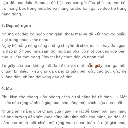
cập đến sandals. Sandals đế bệt hay cao gót đều phù hợp với tiết
trời nóng bức trong mùa hè và mang lại cho bạn gái vẻ đẹp trẻ trung
năng động.
3. Dép xỏ ngón
Những đôi dép xỏ ngón đơn giản, thoải mái và dễ kết hợp với nhiều
loại trang phục khác nhau.
Ngày hè nắng nóng cùng những chuyến đi chơi, du lịch hay đơn giản
là dạo phố hoặc mua sắm đòi hỏi bạn phải có một đôi dép vừa bền,
nhẹ lại vừa thời trang. Vậy thì hãy chọn dép xỏ ngón nhé.
Tủ giầy của bạn không thể đơn điệu với một
mẫu giầy
, bạn gái nên
chuẩn bị nhiều kiểu giầy đa dạng từ giầy bệt, giầy cao gót, giầy đế
xuồng đến những đôi xăng đan cá tính.
4. Mũ
Phụ kiện cho chàng luôn phong cách dưới nắng hè rỡ ràng - 1 Một
chiếc nón rộng vành sẽ giúp bạn che nắng một cách hiệu quả nhất
Những ánh nắng chói chang của ngày Hè rất dễ khiến bạn say nắng
và ảnh hưởng đến sức khỏe cũng như tinh thần của mình, do đó việc
sắm cho mình một chiếc mũ rộng vành hoàn toàn là một giải pháp