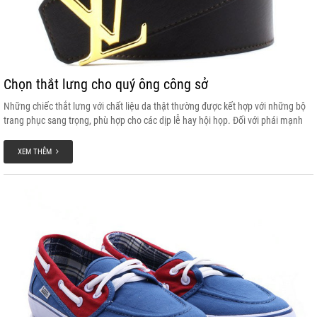
Chọn thắt lưng cho quý ông công sở
Những chiếc thắt lưng với chất liệu da thật thường được kết hợp với những bộ
trang phục sang trọng, phù hợp cho các dịp lễ hay hội họp. Đối với phái mạnh
dây thắt lưng là một trong những phụ kiện không thể thiếu trong bộ trang phục,
vì thế để chọn được một chiếc thắt lưng tốt và hợp mốt với trang phục bạn đang
XEM THÊM
mặc sẽ tạo cho chính bạn một vẻ đẹp thật sự nam tính và lịch lãm hơn.