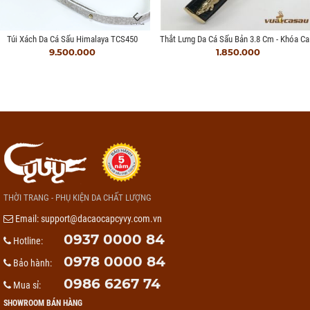
Thắt L
Túi Xách Da Cá Sấu Himalaya TCS450
9.500.000
1.850.000
THỜI TRANG - PHỤ KIỆN DA CHẤT LƯỢNG
Email:
support@dacaocapcyvy.com.vn
0937 0000 84
Hotline:
0978 0000 84
Bảo hành:
0986 6267 74
Mua sỉ:
SHOWROOM BÁN HÀNG