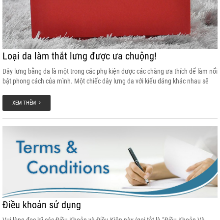
Loại da làm thắt lưng được ưa chuộng!
Dây lưng bằng da là một trong các phụ kiện được các chàng ưa thích để làm nổi
bật phong cách của mình. Một chiếc dây lưng da với kiểu dáng khác nhau sẽ
đem đến hiệu quả thẩm mỹ khác nhau. Các chàng thường hướng tới loại phụ
kiện này bởi dây lưng da thường đem lại ấn tượng về sức mạnh, nam tính và
XEM THÊM
phong trần. Tuy nhiên không phải loại da nào cũng giống nhau về kiểu dáng, độ
bền và nét đẹp. Dưới đây là các chất liệu da “sáng giá” được các chàng chọn
lựa khi mua thắt lưng.
Điều khoản sử dụng
Vui lòng đọc kỹ các Điều Khoản và Điều Kiện này (gọi tắt là “Điều Khoản Và