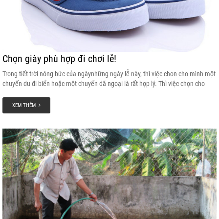
Chọn giày phù hợp đi chơi lễ!
Trong tiết trời nóng bức của ngàynhững ngày lễ này, thì việc chon cho mình một
chuyến du đi biển hoặc một chuyến dã ngoại là rất hợp lý. Thì việc chọn cho
mình một bộ trang phục thích hợp cũng rất là quan trọng. Sau đây là những
kiểu giày đi du lịch đẹp và thoải mái bạn nên chọn lựa cho chuyến đi của mình.
XEM THÊM