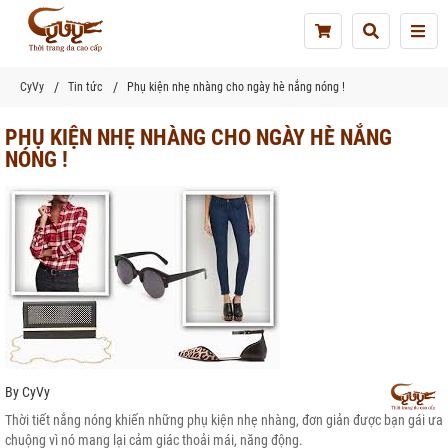
Tog
nav
CyVy
Tin tức
Phụ kiện nhẹ nhàng cho ngày hè nắng nóng !
PHỤ KIỆN NHẸ NHÀNG CHO NGÀY HÈ NẮNG
NÓNG !
By
CyVy
Thời tiết nắng nóng khiến những phụ kiện nhẹ nhàng, đơn giản được bạn gái ưa
chuộng vì nó mang lại cảm giác thoải mái, năng động.