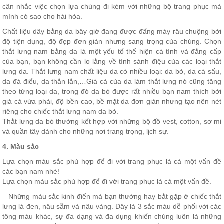
cân nhắc việc chọn lựa chúng đi kèm với những bộ trang phục mà
mình có sao cho hài hòa.
Chất liệu dây bằng da bây giờ đang được đấng mày râu chuộng bởi
độ tiện dụng, độ đẹp đơn giản nhưng sang trọng của chúng. Chọn
thắt lưng nam bằng da là một yếu tố thể hiện cá tính và đẳng cấp
của bạn, bạn không cần lo lắng về tính sành điệu của các loại thắt
lưng da. Thắt lưng nam chất liệu da có nhiều loại: da bò, da cá sấu,
da đà điểu, da thằn lằn,…Giá cả của da làm thắt lưng nó cũng tăng
theo từng loại da, trong đó da bò được rất nhiều bạn nam thích bởi
giá cả vừa phải, độ bền cao, bề mặt da đơn giản nhưng tạo nên nét
riêng cho chiếc thắt lưng nam da bò.
Thắt lưng da bò thường kết hợp với những bộ đồ vest, cotton, sơ mi
và quần tây dành cho những nơi trang trọng, lịch sự.
4. Màu sắc
Lựa chọn màu sắc phù hợp để đi với trang phục là cả một vấn đề
các bạn nam nhé!
Lựa chọn màu sắc phù hợp để đi với trang phục là cả một vấn đề.
– Những màu sắc kinh điển mà bạn thường hay bắt gặp ở chiếc thắt
lưng là đen, nâu sẫm và nâu vàng. Đây là 3 sắc màu dễ phối với các
tông màu khác, sự đa dạng và đa dụng khiến chúng luôn là những