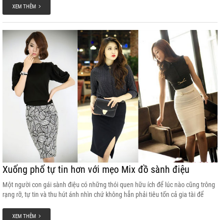
tượng đầu tiên về bạn trong mắt nhà tuyển dụng nữa đấy.
XEM THÊM
Xuống phố tự tin hơn với mẹo Mix đồ sành điệu
Một người con gái sành điệu có những thói quen hữu ích để lúc nào cũng trông
rạng rỡ, tự tin và thu hút ánh nhìn chứ không hẳn phải tiêu tốn cả gia tài để
chạy theo xu hướng. Phong cách hình thành từ những điều tưởng chừng như
nhỏ nhặt trong cuộc sống thường ngày.
XEM THÊM