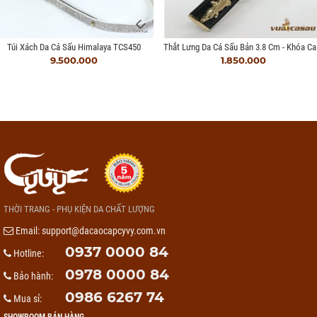
Thắt L
Túi Xách Da Cá Sấu Himalaya TCS450
9.500.000
1.850.000
THỜI TRANG - PHỤ KIỆN DA CHẤT LƯỢNG
Email:
support@dacaocapcyvy.com.vn
0937 0000 84
Hotline:
0978 0000 84
Bảo hành:
0986 6267 74
Mua sỉ: