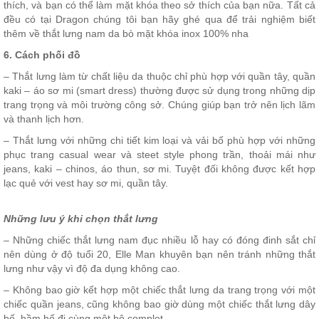
thích, và bạn có thể làm mặt khóa theo sở thích của bạn nữa. Tất cả
đều có tại Dragon chúng tôi bạn hãy ghé qua để trải nghiệm biết
thêm về thắt lưng nam da bò mặt khóa inox 100% nha
6. Cách phối đồ
– Thắt lưng làm từ chất liệu da thuộc chỉ phù hợp với quần tây, quần
kaki – áo sơ mi (smart dress) thường được sử dụng trong những dịp
trang trọng và môi trường công sở. Chúng giúp bạn trở nên lịch lãm
và thanh lịch hơn.
– Thắt lưng với những chi tiết kim loại và vải bố phù hợp với những
phục trang casual wear và steet style phong trần, thoải mái như
jeans, kaki – chinos, áo thun, sơ mi. Tuyệt đối không được kết hợp
lạc quẻ với vest hay sơ mi, quần tây.
Những lưu ý khi chọn thắt lưng
– Những chiếc thắt lưng nam đục nhiều lỗ hay có đóng đinh sắt chỉ
nên dùng ở độ tuổi 20, Elle Man khuyên bạn nên tránh những thắt
lưng như vậy vì độ đa dụng không cao.
– Không bao giờ kết hợp một chiếc thắt lưng da trang trọng với một
chiếc quần jeans, cũng không bao giờ dùng một chiếc thắt lưng dây
bố, hầm hố đi cùng một bộ complet.