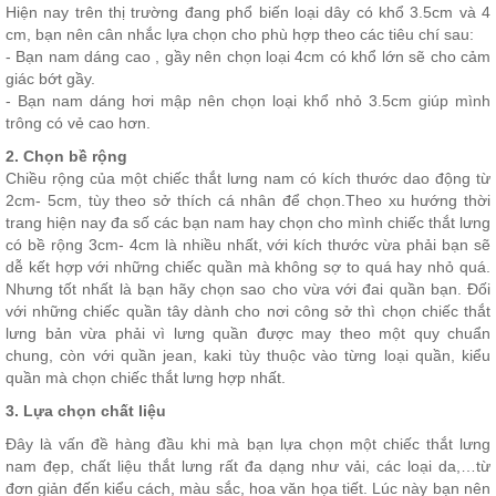
Hiện nay trên thị trường đang phổ biến loại dây có khổ 3.5cm và 4
cm, bạn nên cân nhắc lựa chọn cho phù hợp theo các tiêu chí sau:
- Bạn nam dáng cao , gầy nên chọn loại 4cm có khổ lớn sẽ cho cảm
giác bớt gầy.
- Bạn nam dáng hơi mập nên chọn loại khổ nhỏ 3.5cm giúp mình
trông có vẻ cao hơn.
2. Chọn bề rộng
Chiều rộng của một chiếc thắt lưng nam có kích thước dao động từ
2cm- 5cm, tùy theo sở thích cá nhân để chọn.Theo xu hướng thời
trang hiện nay đa số các bạn nam hay chọn cho mình chiếc thắt lưng
có bề rộng 3cm- 4cm là nhiều nhất, với kích thước vừa phải bạn sẽ
dễ kết hợp với những chiếc quần mà không sợ to quá hay nhỏ quá.
Nhưng tốt nhất là bạn hãy chọn sao cho vừa với đai quần bạn. Đối
với những chiếc quần tây dành cho nơi công sở thì chọn chiếc thắt
lưng bản vừa phải vì lưng quần được may theo một quy chuẩn
chung, còn với quần jean, kaki tùy thuộc vào từng loại quần, kiểu
quần mà chọn chiếc thắt lưng hợp nhất.
3. Lựa chọn chất liệu
Đây là vấn đề hàng đầu khi mà bạn lựa chọn một chiếc thắt lưng
nam đẹp, chất liệu thắt lưng rất đa dạng như vải, các loại da,…từ
đơn giản đến kiểu cách, màu sắc, hoa văn họa tiết. Lúc này bạn nên