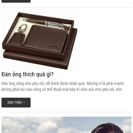
Đàn ông thích quà gì?
Đàn ông cũng như phụ nữ, rất thích được nhận quà. Nhưng vì là phái mạnh,
không phải lúc nào cũng có thể thoải mái bày tỏ cảm xúc như phụ nữ, nên
những món quà có khả năng “gieo” cảm xúc lại là những thứ sẽ lưu lại lâu nhất
trong tim họ.
XEM THÊM