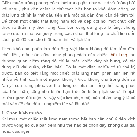
Giữa muôn trùng phong cách thời trang gần như na ná và “đồng bộ”
với nhau, phụ kiện chính là thứ tách biệt bạn ra khỏi đám đông, và
thắt lưng chính là thứ đầu tiên mà một gã đàn ông cần để tâm tới.
Để chọn một chiếc thắt lưng nam tốt và đẹp đòi hỏi một chút kiến
thức về thẩm mỹ thời trang. Các bạn cũng đừng quá lo lắng, chúng
tôi sẽ đưa ra một vài gợi ý trong cách chọn thắt lưng, từ chất liệu đến
cách phối đồ sao cho thật nam tính và lịch lãm
Theo khảo sát phần lớn đàn ông Việt Nam không để tâm lắm đến
chất liệu, màu sắc cũng như phong cách của chiếc
thắt lưng
, họ
thường quan niệm rằng đó chỉ là một “chiếc dây nịt bụng, có tác
dụng giữ đai quần, chấm hết”. Đó là một định nghĩa có từ thế kỷ
trước, bạn có biết rằng một chiếc thắt lưng nam phản ánh lên rất
nhiều về tính cách một người không? Việc không chú trọng đến sự
“ăn ý” của trang phục với thắt lưng sẽ phá tan tổng thể trang phục
của bản thân, cũng như khiến bạn trở nên không lịch sự và lố bịch
trước người đối diện. Vì vậy việc lựa chọn một sản phẩm ưng ý là cả
một vấn đề cần đầu tư nghiêm túc và lâu dài!
1. Chọn kích thước
Khi mua một chiếc thắt lưng nam trước hết bạn cần chú ý đến kích
thước vòng eo của bạn xem như thế nào để chọn dây không quá dài
hoặc quá ngắn.