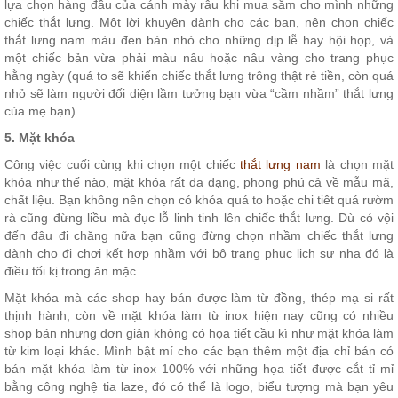
lựa chọn hàng đầu của cánh mày râu khi mua sắm cho mình những
chiếc thắt lưng. Một lời khuyên dành cho các bạn, nên chọn chiếc
thắt lưng nam màu đen bản nhỏ cho những dịp lễ hay hội họp, và
một chiếc bản vừa phải màu nâu hoặc nâu vàng cho trang phục
hằng ngày (quá to sẽ khiến chiếc thắt lưng trông thật rẻ tiền, còn quá
nhỏ sẽ làm người đối diện lầm tưởng bạn vừa “cầm nhầm” thắt lưng
của mẹ bạn).
5. Mặt khóa
Công việc cuối cùng khi chọn một chiếc
thắt lưng nam
là chọn mặt
khóa như thế nào, mặt khóa rất đa dạng, phong phú cả về mẫu mã,
chất liệu. Bạn không nên chọn có khóa quá to hoặc chi tiêt quá rườm
rà cũng đừng liều mà đục lỗ linh tinh lên chiếc thắt lưng. Dù có vội
đến đâu đi chăng nữa bạn cũng đừng chọn nhầm chiếc thắt lưng
dành cho đi chơi kết hợp nhầm với bộ trang phục lịch sự nha đó là
điều tối kị trong ăn mặc.
Mặt khóa mà các shop hay bán được làm từ đồng, thép mạ si rất
thịnh hành, còn về mặt khóa làm từ inox hiện nay cũng có nhiều
shop bán nhưng đơn giản không có họa tiết cầu kì như mặt khóa làm
từ kim loại khác. Mình bật mí cho các bạn thêm một địa chỉ bán có
bán mặt khóa làm từ inox 100% với những họa tiết được cắt tỉ mỉ
bằng công nghệ tia laze, đó có thể là logo, biểu tượng mà bạn yêu