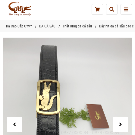
Tog
nav
Da Cao Cấp CYVY
DA CÁ SẤU
Thắt lưng da cá sấu
Dây nịt da cá sấu cao