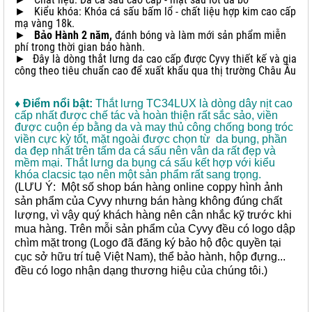
► Kiểu khóa: Khóa cá sấu bấm lổ - chất liệu hợp kim cao cấp
mạ vàng 18k.
►
Bảo Hành 2 năm,
đánh bóng và làm mới sản phẩm miễn
phí trong thời gian bảo hành.
►
Đây là dòng thắt lưng da cao cấp được Cyvy thiết kế và gia
công theo tiêu chuẩn cao để xuất khẩu qua thị trường Châu Âu
♦ Điểm nổi bật:
Thắt lưng TC34LUX là dòng dây nịt cao
cấp nhất được chế tác và hoàn thiện rất sắc sảo, viền
được cuộn ép bằng da và may thủ công chống bong tróc
viền cực kỳ tốt, mặt ngoài được chọn từ da bụng, phần
da đẹp nhất trên tấm da cá sấu nên vân da rất đẹp và
mềm mại. Thắt lưng da bụng cá sấu kết hợp với kiểu
khóa clacsic tạo nên một sản phẩm rất sang trọng.
(LƯU Ý: Một số shop bán hàng online coppy hình ảnh
sản phẩm của Cyvy nhưng bán hàng không đúng chất
lượng, vì vậy quý khách hàng nên cân nhắc kỹ trước khi
mua hàng. Trên mỗi sản phẩm của Cyvy đều có logo dập
chìm mặt trong (Logo đã đăng ký bảo hộ độc quyền tại
cục sở hữu trí tuệ Việt Nam), thể bảo hành, hộp đựng...
đều có logo nhận dạng thương hiệu của chúng tôi.)