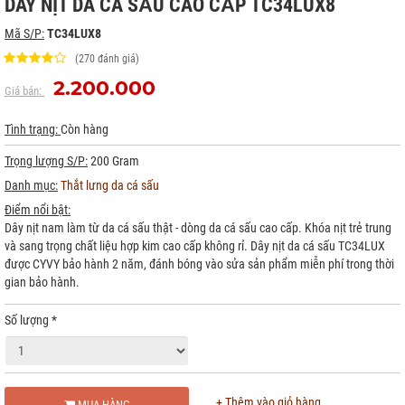
DÂY NỊT DA CÁ SẤU CAO CẤP TC34LUX8
Mã S/P:
TC34LUX8
(270 đánh giá)
2.200.000
Giá bán:
Tình trạng:
Còn hàng
Trọng lượng S/P:
200 Gram
Danh mục:
Thắt lưng da cá sấu
Điểm nổi bật:
Dây nịt nam làm từ da cá sấu thật - dòng da cá sấu cao cấp. Khóa nịt trẻ trung
và sang trọng chất liệu hợp kim cao cấp không rỉ. Dây nịt da cá sấu TC34LUX
được CYVY bảo hành 2 năm, đánh bóng vào sửa sản phẩm miễn phí trong thời
gian bảo hành.
Số lượng
*
+ Thêm vào giỏ hàng
MUA HÀNG