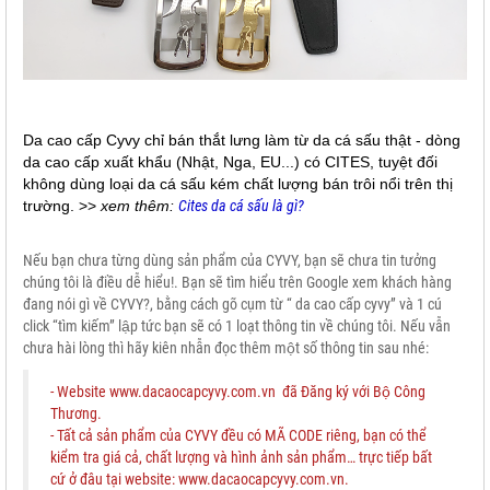
Da cao cấp Cyvy chỉ bán thắt lưng làm từ da cá sấu thật - dòng
da cao cấp xuất khẩu (Nhật, Nga, EU...) có CITES, tuyệt đối
không dùng loại da cá sấu kém chất lượng bán trôi nổi trên thị
trường. >>
xem thêm:
Cites da cá sấu là gì?
Nếu bạn chưa từng dùng sản phẩm của CYVY, bạn sẽ chưa tin tưởng
chúng tôi là điều dễ hiểu!. Bạn sẽ tìm hiểu trên Google xem khách hàng
đang nói gì về CYVY?, bằng cách gõ cụm từ “ da cao cấp cyvy” và 1 cú
click “tìm kiếm” lập tức bạn sẽ có 1 loạt thông tin về chúng tôi. Nếu vẫn
chưa hài lòng thì hãy kiên nhẫn đọc thêm một số thông tin sau nhé:
- Website
www.dacaocapcyvy.com.vn
đã Đăng ký với Bộ Công
Thương.
- Tất cả sản phẩm của CYVY đều có MÃ CODE riêng, bạn có thể
kiểm tra giá cả, chất lượng và hình ảnh sản phẩm… trực tiếp bất
cứ ở đâu tại website: www.dacaocapcyvy.com.vn.