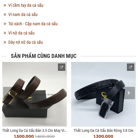
Ví cầm tay da cá sấu
Ví nam da cá sấu
Túi xách - Cặp nam da cá sấu
Ví nữ da cá sấu
Dây nịt nữ da cá sấu
SẢN PHẨM CÙNG DANH MỤC
Thắt Lưng Da Cá Sấu Bản 3.5 Cm May Viền
Thắt Lưng Da Cá Sấu Bản Rộng 3.8 Cm
1.500.000
1.600.000
1.300.000