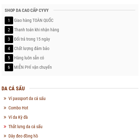
SHOP DA CAO CẤP CYVY
1
Giao hàng TOÀN QUỐC
2
Thanh toán khi nhận hàng
3
Đổi trả trong 15 ngày
4
Chất lượng đảm bảo
5
Hàng luôn sẵn có
6
MIỄN PHÍ vận chuyển
DA CÁ SẤU
Ví passport da cá sấu
Combo Hot
Ví da Kỳ đà
Thắt lưng da cá sấu
Dây đeo đồng hồ