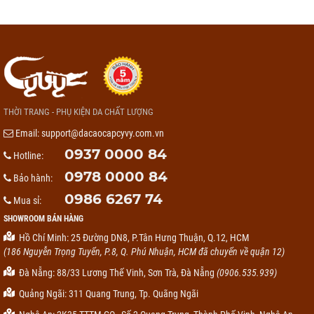
THỜI TRANG - PHỤ KIỆN DA CHẤT LƯỢNG
Email:
support@dacaocapcyvy.com.vn
0937 0000 84
Hotline:
0978 0000 84
Bảo hành:
0986 6267 74
Mua sỉ:
SHOWROOM BÁN HÀNG
Hồ Chí Minh: 25 Đường DN8, P.Tân Hưng Thuận, Q.12, HCM
(186 Nguyễn Trọng Tuyển, P.8, Q. Phú Nhuận, HCM đã chuyển về quận 12)
Đà Nẵng: 88/33 Lương Thế Vinh, Sơn Trà, Đà Nẵng
(0906.535.939)
Quảng Ngãi: 311 Quang Trung, Tp. Quãng Ngãi