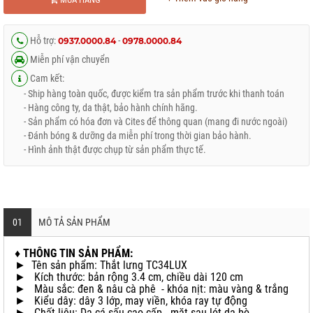
Hỗ trợ:
-
0937.0000.84
0978.0000.84
Miễn phí vận chuyển
Cam kết:
- Ship hàng toàn quốc, được kiểm tra sản phẩm trước khi thanh toán
- Hàng công ty, da thật, bảo hành chính hãng.
- Sản phẩm có hóa đơn và Cites để thông quan (mang đi nước ngoài)
- Đánh bóng & dưỡng da miễn phí trong thời gian bảo hành.
- Hình ảnh thật được chụp từ sản phẩm thực tế.
01
MÔ TẢ SẢN PHẨM
♦ THÔNG TIN SẢN PHẨM:
► Tên sản phẩm: Thắt lưng TC34LUX
► Kích thước: bản rộng 3.4 cm, chiều dài 120 cm
► Màu sắc: đen & nâu cà phê - khóa nịt: màu vàng & trắng
► Kiểu dây: dây 3 lớp, may viền, khóa ray tự động
► Chất liệu: Da cá sấu cao cấp - mặt sau lót da bò