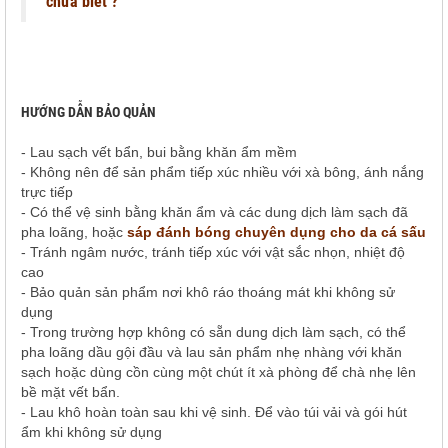
chưa biết ?
HƯỚNG DẪN BẢO QUẢN
- Lau sạch vết bẩn, bui bằng khăn ẩm mềm
- Không nên để sản phẩm tiếp xúc nhiều với xà bông, ánh nắng
trực tiếp
- Có thể vệ sinh bằng khăn ẩm và các dung dịch làm sạch đã
pha loãng, hoặc
sáp đánh bóng chuyên dụng cho da cá sấu
- Tránh ngâm nước, tránh tiếp xúc với vật sắc nhọn, nhiệt độ
cao
- Bảo quản sản phẩm nơi khô ráo thoáng mát khi không sử
dụng
- Trong trường hợp không có sẵn dung dịch làm sạch, có thể
pha loãng dầu gội đầu và lau sản phẩm nhẹ nhàng với khăn
sạch hoặc dùng cồn cùng một chút ít xà phòng để chà nhẹ lên
bề mặt vết bẩn.
- Lau khô hoàn toàn sau khi vệ sinh. Để vào túi vải và gói hút
ẩm khi không sử dụng