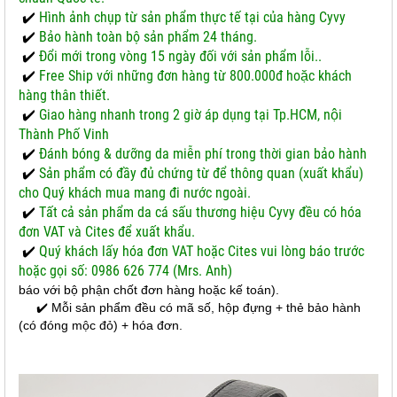
✔️
Hình ảnh chụp từ sản phẩm thực tế tại của hàng Cyvy
✔️
Bảo hành toàn bộ sản phẩm 24 tháng.
✔️
Đổi mới trong vòng 15 ngày đối với sản phẩm lỗi..
✔️
Free Ship với những đơn hàng từ 800.000đ hoặc khách
hàng thân thiết.
✔️
Giao hàng nhanh trong 2 giờ áp dụng tại Tp.HCM, nội
Thành Phố Vinh
✔️
Đánh bóng & dưỡng da miễn phí trong thời gian bảo hành
✔️
Sản phẩm có đầy đủ chứng từ để thông quan (xuất khẩu)
cho Quý khách mua mang đi nước ngoài.
✔️
Tất cả sản phẩm da cá sấu thương hiệu Cyvy đều có hóa
đơn VAT và Cites để xuất khẩu.
✔️
Quý khách lấy hóa đơn VAT hoặc Cites vui lòng báo trước
hoặc gọi số: 0986 626 774 (Mrs. Anh)
báo với bộ phận chốt đơn hàng hoặc kế toán).
✔️ Mỗi sản phẩm đều có mã số, hộp đựng + thẻ bảo hành
(có đóng mộc đỏ) + hóa đơn.