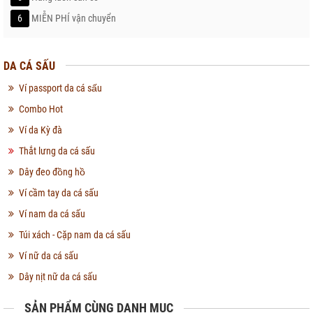
6
MIỄN PHÍ vận chuyển
DA CÁ SẤU
Ví passport da cá sấu
Combo Hot
Ví da Kỳ đà
Thắt lưng da cá sấu
Dây đeo đồng hồ
Ví cầm tay da cá sấu
Ví nam da cá sấu
Túi xách - Cặp nam da cá sấu
Ví nữ da cá sấu
Dây nịt nữ da cá sấu
SẢN PHẨM CÙNG DANH MỤC