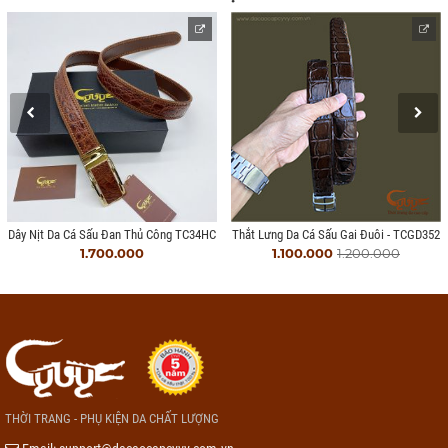
Dây Nịt Da Cá Sấu Đan Thủ Công TC34HC
Thắt Lưng Da Cá Sấu Gai Đuôi - TCGD352
1.700.000
1.100.000
1.200.000
THỜI TRANG - PHỤ KIỆN DA CHẤT LƯỢNG