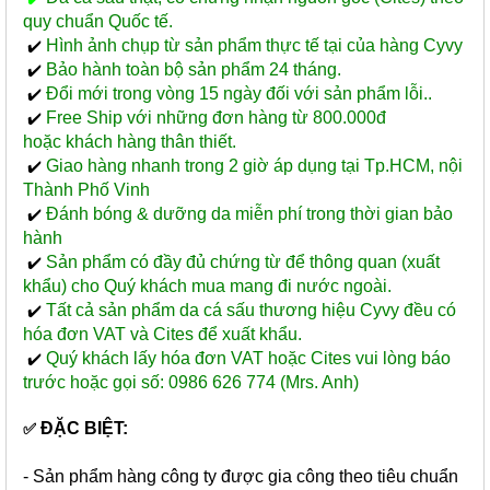
quy chuẩn Quốc tế.
Hình ảnh chụp từ sản phẩm thực tế tại của hàng Cyvy
✔️
Bảo hành toàn bộ sản phẩm 24 tháng.
✔️
Đổi mới trong vòng 15 ngày đối với sản phẩm lỗi..
✔️
Free Ship với những đơn hàng từ 800.000đ
✔️
hoặc khách hàng thân thiết.
Giao hàng nhanh trong 2 giờ áp dụng tại Tp.HCM, nội
✔️
Thành Phố Vinh
Đánh bóng & dưỡng da miễn phí trong thời gian bảo
✔️
hành
Sản phẩm có đầy đủ chứng từ để thông quan (xuất
✔️
khẩu) cho Quý khách mua mang đi nước ngoài.
Tất cả sản phẩm da cá sấu thương hiệu Cyvy đều có
✔️
hóa đơn VAT và Cites để xuất khẩu.
Quý khách lấy hóa đơn VAT hoặc Cites vui lòng báo
✔️
trước hoặc gọi số: 0986 626 774 (Mrs. Anh)
ĐẶC BIỆT:
✅
- Sản phẩm hàng công ty được gia công theo tiêu chuẩn