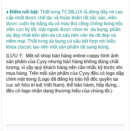
♦ Điểm nổi bật:
Thắt lưng TC38LUX là dòng dây nịt cao
cấp nhất được chế tác và hoàn thiện rất sắc sảo, viền
được cuộn ép bằng da và may thủ công chống bong tróc
viền cực kỳ tốt, mặt ngoài được chọn từ da bụng, phần
da đẹp nhất trên tấm da cá sấu nên vân da rất đẹp và
mềm mại. Thắt lưng da bụng cá sấu kết hợp với kiểu
khóa clacsic tạo nên một sản phẩm rất sang trọng.
(LƯU Ý: Một số shop bán hàng online coppy hình ảnh
sản phẩm của Cyvy nhưng bán hàng không đúng chất
lượng, vì vậy quý khách hàng nên cân nhắc kỹ trước khi
mua hàng. Trên mỗi sản phẩm của Cyvy đều có logo dập
chìm mặt trong (Logo đã đăng ký bảo hộ độc quyền tại
cục sở hữu trí tuệ Việt Nam), thể bảo hành, hộp đựng...
đều có logo nhận dạng thương hiệu của chúng tôi.)