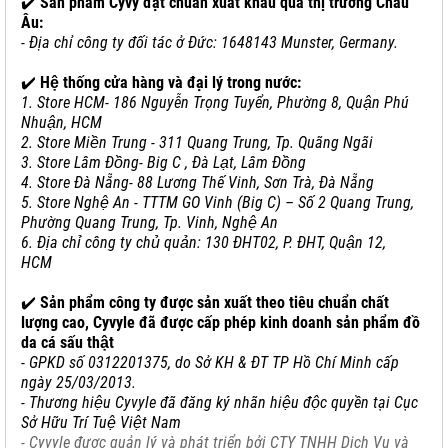
✔️
Sản phẩm Cyvy đạt chuẩn xuất khẩu qua thị trường Châu
Âu:
- Địa chỉ công ty đối tác ở Đức: 1648143 Munster, Germany.
✔️
Hệ thống cửa hàng và đại lý trong nước:
1. Store HCM- 186 Nguyễn Trọng Tuyển, Phường 8, Quận Phú
Nhuận, HCM
2. Store Miền Trung - 311 Quang Trung, Tp. Quãng Ngãi
3. Store Lâm Đồng- Big C , Đà Lạt, Lâm Đồng
4. Store Đà Nẵng- 88 Lương Thế Vinh, Sơn Trà, Đà Nẵng
5. Store Nghệ An - TTTM GO Vinh (Big C) – Số 2 Quang Trung,
Phường Quang Trung, Tp. Vinh, Nghệ An
6. Địa chỉ công ty chủ quản: 130 ĐHT02, P. ĐHT, Quận 12,
HCM
✔️
Sản phẩm công ty được sản xuất theo tiêu chuẩn chất
lượng cao, Cyvyle đã được cấp phép kinh doanh sản phẩm đồ
da cá sấu thật
-
GPKD số 0312201375, do Sở KH & ĐT TP Hồ Chí Minh cấp
ngày 25/03/2013.
- Thương hiệu Cyvyle đã đăng ký nhãn hiệu độc quyền tại Cục
Sở Hữu Trí Tuệ Việt Nam
- Cyvyle được quản lý và phát triển bởi CTY TNHH Dịch Vụ và