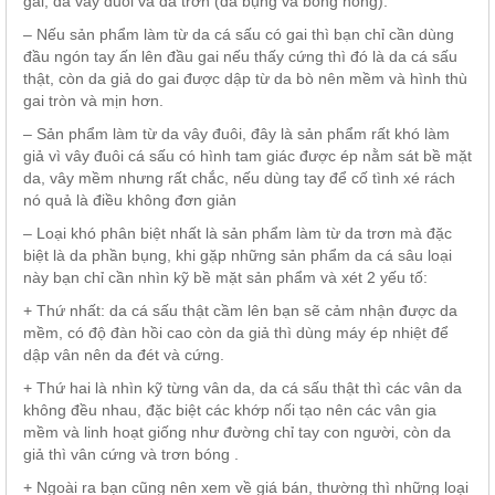
gai, da vây đuôi và da trơn (da bụng và bông hông).
– Nếu sản phẩm làm từ da cá sấu có gai thì bạn chỉ cần dùng
đầu ngón tay ấn lên đầu gai nếu thấy cứng thì đó là da cá sấu
thật, còn da giả do gai được dập từ da bò nên mềm và hình thù
gai tròn và mịn hơn.
– Sản phẩm làm từ da vây đuôi, đây là sản phẩm rất khó làm
giả vì vây đuôi cá sấu có hình tam giác được ép nằm sát bề mặt
da, vây mềm nhưng rất chắc, nếu dùng tay để cố tình xé rách
nó quả là điều không đơn giản
– Loại khó phân biệt nhất là sản phẩm làm từ da trơn mà đặc
biệt là da phần bụng, khi gặp những sản phẩm da cá sâu loại
này bạn chỉ cần nhìn kỹ bề mặt sản phẩm và xét 2 yếu tố:
+ Thứ nhất: da cá sấu thật cầm lên bạn sẽ cảm nhận được da
mềm, có độ đàn hồi cao còn da giả thì dùng máy ép nhiệt để
dập vân nên da đét và cứng.
+ Thứ hai là nhìn kỹ từng vân da, da cá sấu thật thì các vân da
không đều nhau, đặc biệt các khớp nối tạo nên các vân gia
mềm và linh hoạt giống như đường chỉ tay con người, còn da
giả thì vân cứng và trơn bóng .
+ Ngoài ra bạn cũng nên xem về giá bán, thường thì những loại