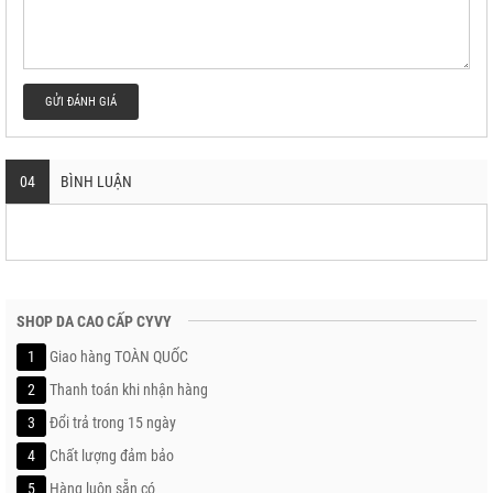
GỬI ĐÁNH GIÁ
04
BÌNH LUẬN
SHOP DA CAO CẤP CYVY
1
Giao hàng TOÀN QUỐC
2
Thanh toán khi nhận hàng
3
Đổi trả trong 15 ngày
4
Chất lượng đảm bảo
5
Hàng luôn sẵn có