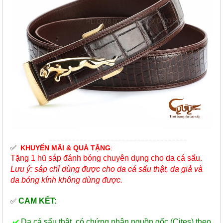
✅
KHUYẾN MÃI & QUÀ TẶNG
:
Tặng 1 hũ sáp đánh bóng chuyên dụng cho da cá sấu.
Lưu ý: sáp chỉ dùng được cho da cá sấu thật, da giả và
da bóng kính không dùng được.
CAM KẾT:
✅
Da cá sấu thật, có chứng nhận nguồn gốc (Cites) theo
✔️