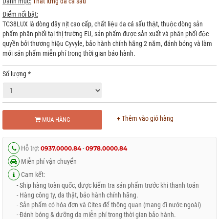
Danh mục:
Thắt lưng da cá sấu
Điểm nổi bật:
TC38LUX là dòng dây nịt cao cấp, chất liệu da cá sấu thật, thuộc dòng sản
phẩm phân phối tại thị trường EU, sản phẩm được sản xuất và phân phối độc
quyền bởi thương hiệu Cyvyle, bảo hành chính hãng 2 năm, đánh bóng và làm
mới sản phẩm miễn phí trong thời gian bảo hành.
Số lượng
*
+ Thêm vào giỏ hàng
MUA HÀNG
Hỗ trợ:
-
0937.0000.84
0978.0000.84
Miễn phí vận chuyển
Cam kết:
- Ship hàng toàn quốc, được kiểm tra sản phẩm trước khi thanh toán
- Hàng công ty, da thật, bảo hành chính hãng.
- Sản phẩm có hóa đơn và Cites để thông quan (mang đi nước ngoài)
- Đánh bóng & dưỡng da miễn phí trong thời gian bảo hành.