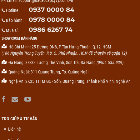
Email:
support@dacaocapcyvy.com.vn
0937 0000 84
Hotline:
0978 0000 84
Bảo hành:
0986 6267 74
Mua sỉ:
SHOWROOM BÁN HÀNG
Hồ Chí Minh: 25 Đường DN8, P.Tân Hưng Thuận, Q.12, HCM
(186 Nguyễn Trọng Tuyển, P.8, Q. Phú Nhuận, HCM đã chuyển về quận 12)
Đà Nẵng: 88/33 Lương Thế Vinh, Sơn Trà, Đà Nẵng
(0906.535.939)
Quảng Ngãi: 311 Quang Trung, Tp. Quãng Ngãi
Nghệ An: 2K35 TTTM GO - Số 2 Quang Trung, Thành Phố Vinh, Nghệ An
TRỢ GIÚP & TƯ VẤN
Liên hệ