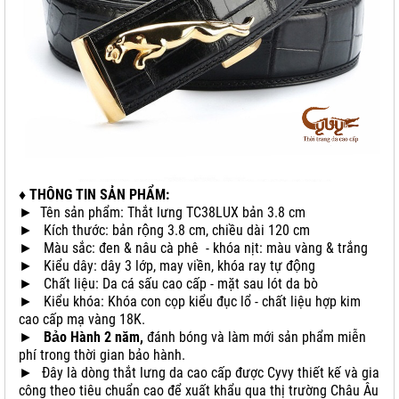
♦ THÔNG TIN SẢN PHẨM:
► Tên sản phẩm: Thắt lưng TC38LUX bản 3.8 cm
► Kích thước: bản rộng 3.8 cm, chiều dài 120 cm
► Màu sắc: đen & nâu cà phê - khóa nịt: màu vàng & trắng
► Kiểu dây: dây 3 lớp, may viền, khóa ray tự động
► Chất liệu: Da cá sấu cao cấp - mặt sau lót da bò
► Kiểu khóa: Khóa con cọp kiểu đục lổ - chất liệu hợp kim
cao cấp mạ vàng 18K.
►
Bảo Hành 2 năm,
đánh bóng và làm mới sản phẩm miễn
phí trong thời gian bảo hành.
►
Đây là dòng thắt lưng da cao cấp được Cyvy thiết kế và gia
công theo tiêu chuẩn cao để xuất khẩu qua thị trường Châu Âu