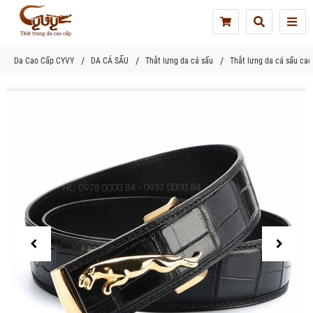
Tog
nav
Da Cao Cấp CYVY
DA CÁ SẤU
Thắt lưng da cá sấu
Thắt lưng da cá sấu c