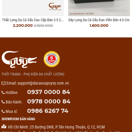
Thắt Lưng Da Cá Sấu Cao Cấp Bản 3.5 Cm - Mã TCLA351SP6
Dây Lưng Da Cá Sấu Đan Viền Bản 4.0 Cm
2.200.000
2.500.000
1.600.000
THỜI TRANG - PHỤ KIỆN DA CHẤT LƯỢNG
Email:
support@dacaocapcyvy.com.vn
0937 0000 84
Hotline:
0978 0000 84
Bảo hành:
0986 6267 74
Mua sỉ:
SHOWROOM BÁN HÀNG
Hồ Chí Minh: 25 Đường DN8, P.Tân Hưng Thuận, Q.12, HCM