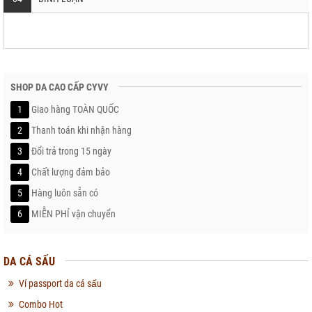
SHOP DA CAO CẤP CYVY
1
Giao hàng TOÀN QUỐC
2
Thanh toán khi nhận hàng
3
Đổi trả trong 15 ngày
4
Chất lượng đảm bảo
5
Hàng luôn sẵn có
6
MIỄN PHÍ vận chuyển
DA CÁ SẤU
Ví passport da cá sấu
Combo Hot