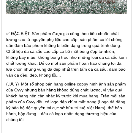
✅ ĐẶC BIỆT: Sản phẩm được gia công theo tiêu chuẩn chất
lượng cao từ nguyên phụ liệu cao cấp, sản phẩm có lót chống
dãn đảm bảo phom không bị biến dạng trong quá trình dùng.
Chất liệu da cá sấu cao cấp có bề mặt bóng đẹp tự nhiên,
không bay màu, không bong tróc như những loại da cá sấu kém
chất lượng khác. Để có một sản phẩm hoàn hảo chúng tôi đã
lựa chọn những vùng da đẹp nhất trên tấm da cá sấu, đảm bảo
vân da đều, đẹp, không lỗi,...
(LƯU Ý)
Một số shop bán hàng online coppy hình ảnh sản phẩm
của Cyvy nhưng bán hàng không đúng chất lượng, vì vậy quý
khách hàng nên cân nhắc kỹ trước khi mua hàng. Trên mỗi sản
phẩm của Cyvy đều có logo dập chìm mặt trong (Logo đã đăng
ký bảo hộ độc quyền tại cục sở hữu trí tuệ Việt Nam), thể bảo
hành, hộp đựng... đều có logo nhận dạng thương hiệu của
chúng tôi.