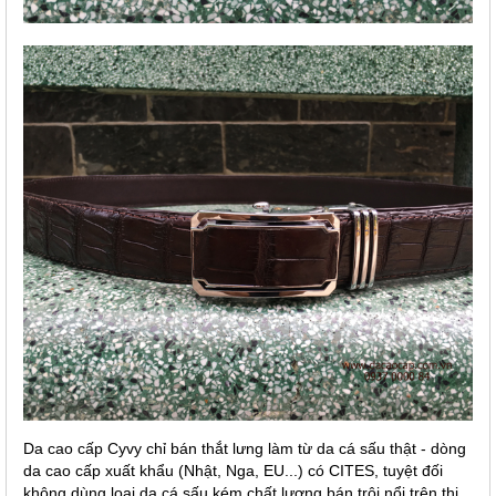
Da cao cấp Cyvy chỉ bán thắt lưng làm từ da cá sấu thật - dòng
da cao cấp xuất khẩu (Nhật, Nga, EU...) có CITES, tuyệt đối
không dùng loại da cá sấu kém chất lượng bán trôi nổi trên thị