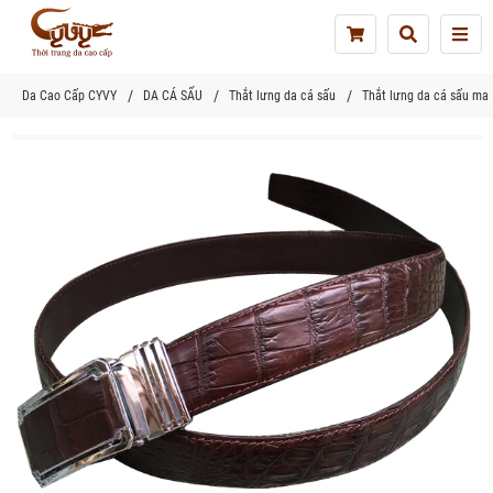
Tog
nav
Da Cao Cấp CYVY
DA CÁ SẤU
Thắt lưng da cá sấu
Thắt lưng da cá sấu ma