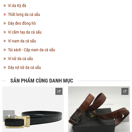
Ví da Kỳ đà
Thắt lưng da cá sấu
Dây đeo đồng hồ
Ví cầm tay da cá sấu
Ví nam da cá sấu
Túi xách - Cặp nam da cá sấu
Ví nữ da cá sấu
Dây nịt nữ da cá sấu
SẢN PHẨM CÙNG DANH MỤC