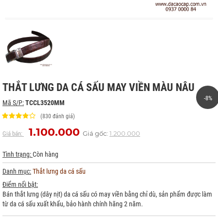
THẮT LƯNG DA CÁ SẤU MAY VIỀN MÀU NÂU
-8%
Mã S/P:
TCCL3520MM
(830 đánh giá)
1.100.000
Giá gốc:
1.200.000
Giá bán:
Tình trạng:
Còn hàng
Danh mục:
Thắt lưng da cá sấu
Điểm nổi bật:
Bán thắt lưng (dây nịt) da cá sấu có may viền bằng chỉ dù, sản phẩm được làm
từ da cá sấu xuất khẩu, bảo hành chính hãng 2 năm.