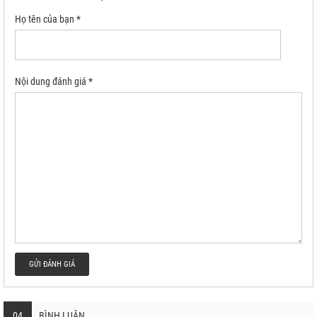
Họ tên của bạn *
Nội dung đánh giá *
GỬI ĐÁNH GIÁ
04
BÌNH LUẬN