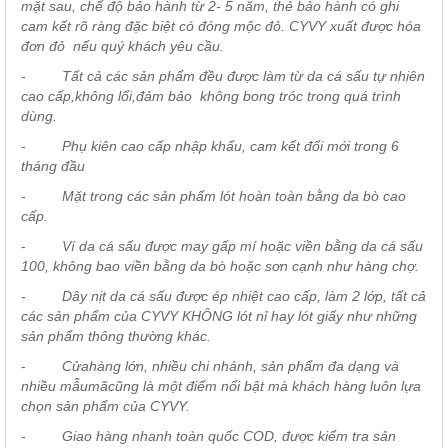
mặt sau, chế độ bảo hành từ 2- 5 năm, thẻ bảo hành có ghi
cam kết rõ ràng đặc biệt có đóng mộc đỏ. CYVY xuất được hóa
đơn đỏ nếu quý khách yêu cầu.
-
Tất cả các sản phẩm đều được làm từ da cá sấu tự nhiên
cao cấp
,
không lổi,
đảm bảo
không bong tróc trong quá trình
dùng.
-
Phụ kiên cao cấp nhập khẩu, cam kết đổi mới trong 6
tháng đầu
-
Mặt trong các sản phẩm lót hoàn toàn bằng da bò cao
cấp.
-
Ví da cá sấu được may gấp mí hoặc viền bằng da cá sấu
100, không
bao
viền bằng da bò hoặc sơn cạnh như hàng chợ.
-
Dây nịt da cá sấu được ép nhiệt cao cấp, làm 2 lớp, tất cả
các sản phẩm của CYVY
KHÔNG ló
t nỉ hay lót giấy như những
sản phẩm thông thường khác.
-
C
ửa
hàng lớn, nhiều chi nhánh, sản phẩm đa dạng và
nhiều mẫu
mã
cũng là một điểm nổi bật mà khách hàng luôn lựa
chọn sản phẩm của CYVY.
-
Giao hàng nhanh toàn quốc COD, được kiểm tra sản