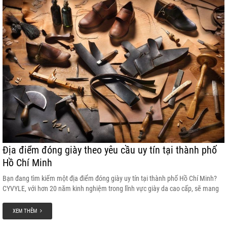
Địa điểm đóng giày theo yêu cầu uy tín tại thành phố
Hồ Chí Minh
Bạn đang tìm kiếm một địa điểm đóng giày uy tín tại thành phố Hồ Chí Minh?
CYVYLE, với hơn 20 năm kinh nghiệm trong lĩnh vực giày da cao cấp, sẽ mang
đến cho bạn những đôi giày thủ công đẳng cấp, được làm từ 100% da thật.
XEM THÊM