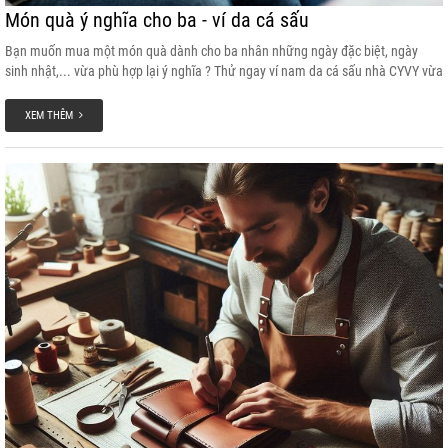
Món quà ý nghĩa cho ba - ví da cá sấu
Bạn muốn mua một món quà dành cho ba nhân những ngày đặc biệt, ngày
sinh nhật,... vừa phù hợp lại ý nghĩa ? Thử ngay ví nam da cá sấu nhà CYVY vừa
bền, đẹp lại có ý nghĩa lớn.
XEM THÊM