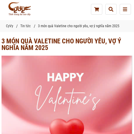
Tog
nav
CyVy
Tin tức
3 món quà Valetine cho người yêu, vợ ý nghĩa năm 2025
3 MÓN QUÀ VALETINE CHO NGƯỜI YÊU, VỢ Ý
NGHĨA NĂM 2025