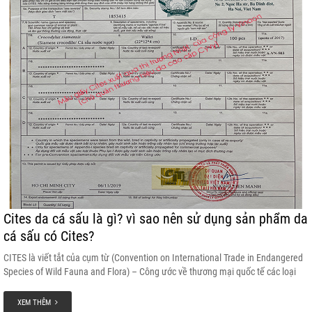
Cites da cá sấu là gì? vì sao nên sử dụng sản phẩm da
cá sấu có Cites?
CITES là viết tắt của cụm từ (Convention on International Trade in Endangered
Species of Wild Fauna and Flora) – Công ước về thương mại quốc tế các loại
động, thực vật hoang dã nguy cấp – là hiệp ước đa phương. Việt Nam tham gia
vào Công ước CITES năm 1994 và trở thành thành viên thứ 121.
XEM THÊM