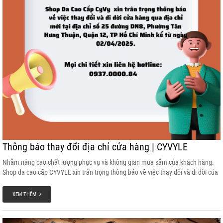
Thông báo thay đổi địa chỉ cửa hàng | CYVYLE
Nhằm nâng cao chất lượng phục vụ và không gian mua sắm của khách hàng.
Shop da cao cấp CYVYLE xin trân trọng thông báo về việc thay đổi và di dời của
hàng qua địa chỉ mới tại số 25 đường DN8, Phường Tân Hưng Thuận, Quận 12,
Thành Phố Hồ Chí Minh.
XEM THÊM