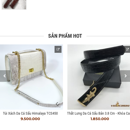
SẢN PHẨM HOT
Thắt L
Túi Xách Da Cá Sấu Himalaya TCS450
9.500.000
1.850.000