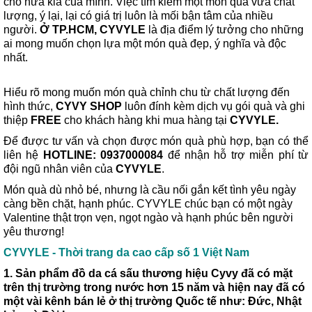
cho nửa kia của mình. Việc tìm kiếm một món quà vừa chất
lượng, ý lại, lại có giá trị luôn là mối bận tâm của nhiều
người.
Ở TP.HCM, CYVYLE
là địa điểm lý tưởng cho những
ai mong muốn chọn lựa một món quà đẹp, ý nghĩa và độc
nhất.
Hiểu rõ mong muốn món quà chỉnh chu từ chất lượng đến
hình thức,
CYVY SHOP
luôn đính kèm dịch vụ gói quà và ghi
thiệp
FREE
cho khách hàng khi mua hàng tại
CYVYLE.
Để được tư vấn và chọn được món quà phù hợp, bạn có thể
liên hệ
HOTLINE: 0937000084
để nhận hỗ trợ miễn phí từ
đội ngũ nhân viên của
CYVYLE
.
Món quà dù nhỏ bé, nhưng là cầu nối gắn kết tình yêu ngày
càng bền chặt, hạnh phúc. CYVYLE chúc bạn có một ngày
Valentine thật trọn vẹn, ngọt ngào và hạnh phúc bên người
yêu thương!
CYVYLE - Thời trang da cao cấp số 1 Việt Nam
1. Sản phẩm đồ da cá sấu thương hiệu Cyvy đã có mặt
trên thị trường trong nước hơn 15 năm và hiện nay đã có
một vài kênh bán lẻ ở thị trường Quốc tế như: Đức, Nhật