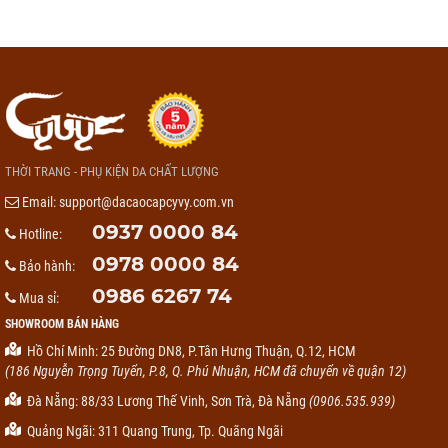
THỜI TRANG - PHỤ KIỆN DA CHẤT LƯỢNG
Email:
support@dacaocapcyvy.com.vn
0937 0000 84
Hotline:
0978 0000 84
Bảo hành:
0986 6267 74
Mua sỉ:
SHOWROOM BÁN HÀNG
Hồ Chí Minh: 25 Đường DN8, P.Tân Hưng Thuận, Q.12, HCM
(186 Nguyễn Trọng Tuyển, P.8, Q. Phú Nhuận, HCM đã chuyển về quận 12)
Đà Nẵng: 88/33 Lương Thế Vinh, Sơn Trà, Đà Nẵng
(0906.535.939)
Quảng Ngãi: 311 Quang Trung, Tp. Quãng Ngãi