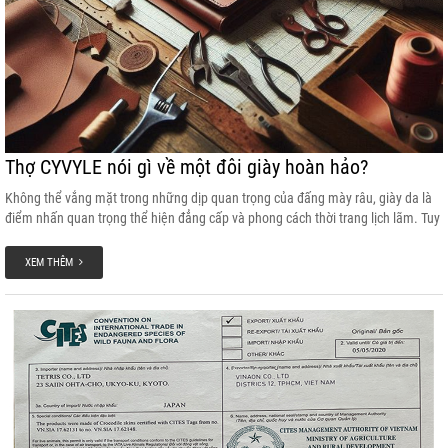
Thợ CYVYLE nói gì về một đôi giày hoàn hảo?
Không thể vắng mặt trong những dịp quan trọng của đấng mày râu, giày da là
điểm nhấn quan trọng thể hiện đẳng cấp và phong cách thời trang lịch lãm. Tuy
nhiên để chọn được một đôi giày tốt không phải là điều đơn giản. Cùng CYVY
tìm hiểu xem người thợ đóng giày nghĩ gì về một đôi giày bền - đẹp và chất
XEM THÊM
lượng nhé !!