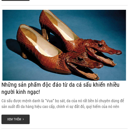
Những sản phẩm độc đáo từ da cá sấu khiến nhiều
người kinh ngạc!
Cá sấu được mệnh danh là “Vua” bọ sát, da của nó rất bền bỉ chuyên dùng để
sản xuất đồ da hàng hiệu cao cấp, chính vì sự đắt đỏ, quý hiếm của nó nên
những người thợ thủ công đã tận dụng hầu như toàn bộ những bộ phận trên cơ
thể con cá sấu, để chế tác ra những sản phẩm phụ kiện thời trang hết sức độc
XEM THÊM
đáo