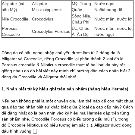
Alligator (cá
Alligator
Mỹ, Trung
Nước ngọt
sấu Mỹ)
Mississippiensis
Quốc
Nuôi/hoang dã
Sông Nile,
Nile Crocodile
Crocodylus
Nước mặn, nước lợ
Châu Phi
Porosus
Úc, Châu
Nước mặn, nước lợ,
Crocodylus Porosus
Crocodile
Á, Ấn Độ
nước ngọt
Dòng da cá sấu ngoại nhập chủ yếu được làm từ 2 dòng da là
Alligator và Crocodile, riêng Crocodile lại phân thành 2 loại đó là
Porosus crocodile & Niloticus crocodile thực tế hai loại da này rất
giống nhau do đó bài viết này mình chỉ hướng dẫn cách nhận biết 2
dòng da Crocodile và Alligator thôi nhé!
1. Nhận biết từ ký hiệu ghi trên sản phẩm (hàng hiệu
Hermès
)
Nếu bạn không phải là một chuyên gia, làm thế nào để con mắt chưa
qua đào tạo nhận biết sự khác biệt giữa 2 loại da cao cấp này? Cách
dễ dàng nhất đó là bạn nhìn vào ký hiệu mà Hermès dập trên từng
sản phẩm nhé. Crocodile Porosus có biểu tượng dấu mũ (^), trong
đó Crocodile Niloticus có biểu tượng âm sắc (..), Alligator được đóng
dấu hình vuông [_].