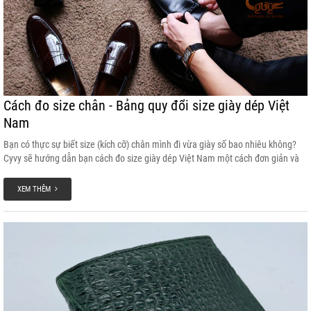
Cách đo size chân - Bảng quy đổi size giày dép Việt
Nam
Bạn có thực sự biết size (kích cỡ) chân mình đi vừa giày số bao nhiêu không?
Cyvy sẽ hướng dẫn bạn cách đo size giày dép Việt Nam một cách đơn giản và
chính xác nhất nhé! Để chọn được một đôi giày, dép vừa vặn với cỡ chân mình
sẽ giúp bạn cảm giác êm ái, thoải mái khi đi giày dép và sẽ làm đôi giày của
XEM THÊM
bạn được bền đẹp hơn.