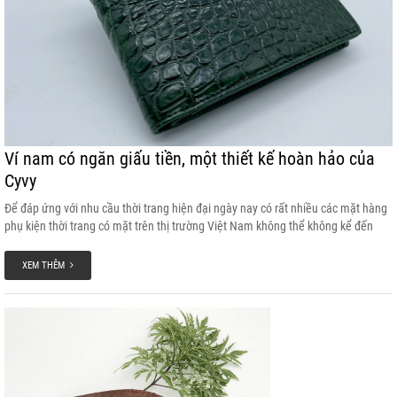
Ví nam có ngăn giấu tiền, một thiết kế hoàn hảo của
Cyvy
Để đáp ứng với nhu cầu thời trang hiện đại ngày nay có rất nhiều các mặt hàng
phụ kiện thời trang có mặt trên thị trường Việt Nam không thể không kể đến
sản phẩm ví cá sấu có ngăn dấu tiền. Không chỉ là một chiếc ví thông thường
mà ví có ngăn bí mật có công dụng dấu quỹ đen, trang sức, tiền bạc…
XEM THÊM