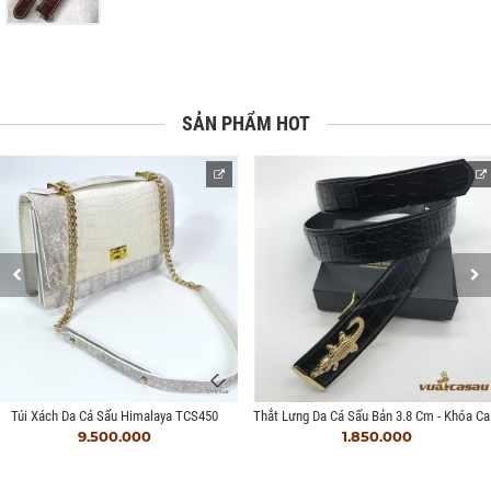
SẢN PHẨM HOT
Thắt L
Túi Xách Da Cá Sấu Himalaya TCS450
9.500.000
1.850.000