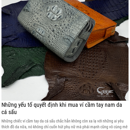
Những yếu tố quyết định khi mua ví cầm tay nam da
cá sấu
Những chiếc ví cầm tay da cá sấu chắc hẳn không còn xa lạ với những ai yêu
thích đồ da nữa, nó không chỉ cuốn hút phụ nữ mà phái mạnh cũng vô cùng mê