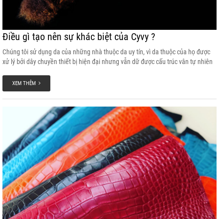
Điều gì tạo nên sự khác biệt của Cyvy ?
Chúng tôi sử dụng da của những nhà thuộc da uy tín, vì da thuộc của họ được
xử lý bởi dây chuyền thiết bị hiện đại nhưng vẫn dữ được cấu trúc vân tự nhiên
của cá sấu. Tấm da nguyên liệu đảm bảo được độ bền theo thời gian, màu sắc
nét, không phai, tấm da mềm mại và không bị căng cứng.
XEM THÊM