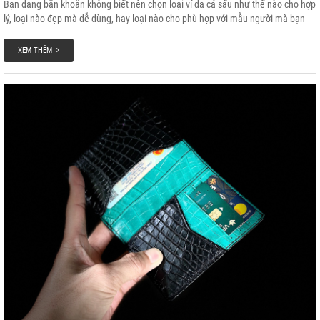
Bạn đang băn khoăn không biết nên chọn loại ví da cá sấu như thế nào cho hợp
lý, loại nào đẹp mà dễ dùng, hay loại nào cho phù hợp với mẫu người mà bạn
đang muốn mua tặng họ? Một chiếc ví da cá sấu đẹp phải hội tụ đủ ít nhất 3
tiêu chí sau đây: vẻ đẹp bề ngoài, tính tiện dụng và độ bền theo thời gian.
XEM THÊM