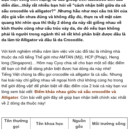
diễn đàn...thấy rất nhiều bạn hỏi về "cách nhận biết giữa da cá
sấu crocodile và alligator?" .Nhưng hầu như mọi câu trả lời của
độc giả vẫn chưa đúng và không đầy đủ, thực ra về mặt cảm
quang khi nhìn qua thì thấy 2 dòng da này rất giống nhau về
kích thước cũng như cấu trúc vảy da, do đó nếu bạn không
phải là người trong ngành thì sẽ rất khó phân biệt được đâu là
da làm từ Alligator và đâu là da Crocodile.
Với kinh nghiệm nhiều năm làm việc với các đối tác là những nhà
thuộc da nổi tiếng Thế giới như AMTAN (Mỹ), HCP (Pháp), Heng
long (Singapore)... Hôm nay Cyvy chia sẽ cho bạn một số đặc điểm
để bạn có thể dễ dàng phân biệt được hai dòng da này nhé!
Tiếng Việt chúng ta đều gọi crocodile và alligator là cá sấu. Nhưng
hai loài này chỉ giống nhau về ngoại hình chứ không cùng họ trong
thế giới động vật! để phân biệt về đặc điểm của 2 loài cá này bạn vui
lòng xem bài viết:
Điểm khác nhau giữu cá sấu crocodile và
Alligator
. Còn bài viết giới đây sẽ giúp bạn nhận biết chính xác nhất
về 2 dòng da thuộc này!
Tên thường
Nguồn
Tên khoa học
Môi trường sống
gọi
gốc