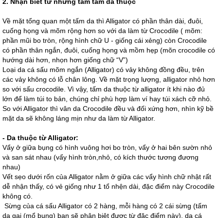
2. Nhận biết từ những tấm tấm da thuộc
Về mặt tổng quan một tấm da thì Alligator có phần thân dài, đuôi,
cuống họng và mõm rộng hơn so với da làm từ Crocodile ( mõm:
phần mũi bo tròn, rộng hình chữ U - giống cái xẻng) còn Crocodile
có phần thân ngắn, đuôi, cuống họng và mồm hẹp (mõn crocodile có
hướng dài hơn, nhọn hơn giống chữ “V”)
Loại da cá sấu mõm ngắn (Alligator) có vảy không đồng đều, trên
các vảy không có lỗ chân lông. Về mặt trọng lượng, alligator nhỏ hơn
so với sấu crocodile. Vì vậy, tấm da thuộc từ alligator ít khi nào đủ
lớn để làm túi to bản, chúng chỉ phù hợp làm ví hay túi xách cỡ nhỏ.
So với Alligator thì vân da Crocodile đều và đối xứng hơn, nhìn kỹ bề
mặt da sẽ không láng mịn như da làm từ Alligator.
- Da thuộc từ Alligator:
Vẩy ở giữa bụng có hình vuông hơi bo tròn, vẩy ở hai bên sườn nhỏ
và san sát nhau (vẩy hình tròn,nhỏ, có kích thước tương đương
nhau)
Vết sẹo dưới rốn của Alligator nằm ở giữa các vẩy hình chữ nhật rất
dễ nhận thấy, có vẻ giống như 1 tổ nhện dài, đặc điểm này Crocodile
không có.
Sừng của cá sấu Alligator có 2 hàng, mỗi hàng có 2 cái sừng (tấm
da gai (mổ bụng) bạn sẽ phân biệt được từ đặc điểm này), da cá