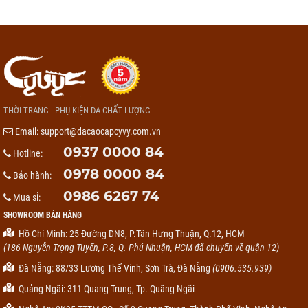
THỜI TRANG - PHỤ KIỆN DA CHẤT LƯỢNG
Email:
support@dacaocapcyvy.com.vn
0937 0000 84
Hotline:
0978 0000 84
Bảo hành:
0986 6267 74
Mua sỉ:
SHOWROOM BÁN HÀNG
Hồ Chí Minh: 25 Đường DN8, P.Tân Hưng Thuận, Q.12, HCM
(186 Nguyễn Trọng Tuyển, P.8, Q. Phú Nhuận, HCM đã chuyển về quận 12)
Đà Nẵng: 88/33 Lương Thế Vinh, Sơn Trà, Đà Nẵng
(0906.535.939)
Quảng Ngãi: 311 Quang Trung, Tp. Quãng Ngãi