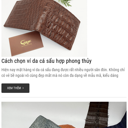
Cách chọn ví da cá sấu hợp phong thủy
Hiện nay mặt hàng ví da cá sấu đang được rất nhiều người săn đón. Không chỉ
có vẻ bề ngoài vô cùng đẹp mắt mà nó còn đa dạng về mẫu mã, kiểu dáng
mang đến cho bạn nhiều lựa chọn hấp dẫn. Việc lựa chọn mua ví da cá sấu sao
cho hợp phong thủy cũng được mọi người quan tâm rất nhiều. Cùng tham khảo
XEM THÊM
bài viết để biết thêm nhiều thông tin nhé.