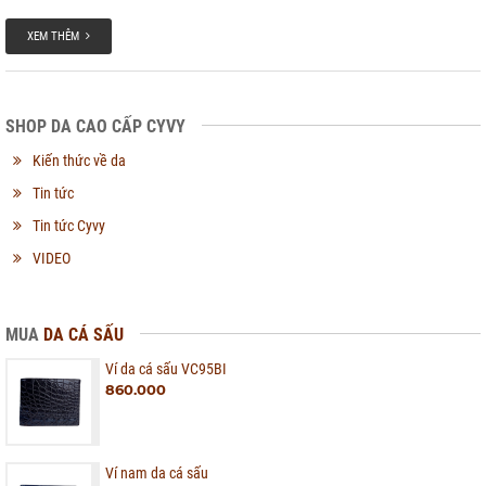
mệt bới thiết kế tinh tế bắt kịp xu hướng thời trang nam. Ví cầm tay da cá sấu
còn được sử dụng phổ biến vì sự tiện dụng, gọn nhẹ không kém phần trẻ trung
XEM THÊM
năng động.
SHOP DA CAO CẤP CYVY
Kiến thức về da
Tin tức
Tin tức Cyvy
VIDEO
MUA
DA CÁ SẤU
Ví da cá sấu VC95BI
860.000
Ví nam da cá sấu