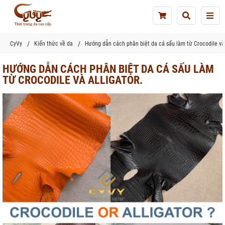
Tog
nav
CyVy
Kiến thức về da
Hướng dẫn cách phân biệt da cá sấu làm từ Crocodile và 
HƯỚNG DẪN CÁCH PHÂN BIỆT DA CÁ SẤU LÀM
TỪ CROCODILE VÀ ALLIGATOR.