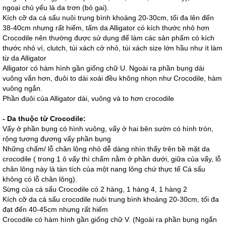
ngoại chủ yếu là da trơn (bỏ gai).
Kích cỡ da cá sấu nuôi trung bình khoảng 20-30cm, tối đa lên đến
38-40cm nhưng rất hiếm, tấm da Alligator có kích thước nhỏ hơn
Crocodile nên thường được sử dụng để làm các sản phẩm có kích
thước nhỏ ví, clutch, túi xách cở nhỏ, túi xách size lớn hầu như ít làm
từ da Alligator
Alligator có hàm hình gần giống chữ U. Ngoài ra phần bụng dài
vuông vắn hơn, đuôi to dài xoải đều không nhọn như Crocodile, hàm
vuông ngắn.
Phần đuôi của Alligator dài, vuông và to hơn crocodile
- Da thuộc từ Crocodile:
Vẩy ở phần bụng có hình vuông, vẩy ở hai bên sườn có hình tròn,
rộng tương đương vẩy phần bụng
Những chấm/ lỗ chân lông nhỏ dễ dàng nhìn thấy trên bề mặt da
crocodile ( trong 1 ô vẩy thì chấm nằm ở phần dưới, giữa của vẩy, lỗ
chân lông này là tàn tích của một nang lông chứ thực tế Cá sấu
không có lỗ chân lông).
Sừng của cá sấu Crocodile có 2 hàng, 1 hàng 4, 1 hàng 2
Kích cỡ da cá sấu crocodile nuôi trung bình khoảng 20-30cm, tối đa
đạt đến 40-45cm nhưng rất hiếm
Crocodile có hàm hình gần giống chữ V. (Ngoài ra phần bụng ngắn