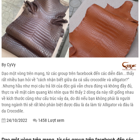
By
CyVy
Dạo một vòng trên mạng, từ các group trên facebook đến các diễn đàn...thấy
rất nhiều bạn hỏi về "cách nhận biết giữa da cá sấu crocodile và alligator?"
.Nhưng hầu như mọi câu trả lời của độc giả vẫn chưa đúng và không đầy đủ,
thực ra về mặt cảm quang khi nhìn qua thì thấy 2 dòng da này rất giống nhau
về kích thước cũng như cấu trúc vảy da, do đó nếu bạn không phải là người
trong ngành thì sẽ rất khó phân biệt được đâu là da làm từ Alligator và đâu là
da Crocodile.
24/10/2022
1458 Lượt xem
Dạo một vòng trên mạng, từ các group trên facebook đến các