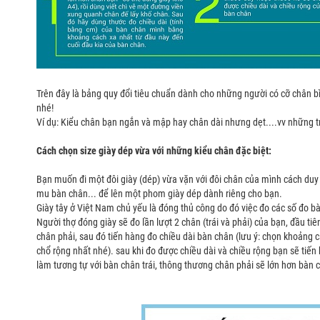
Trên đây là bảng quy đổi tiêu chuẩn dành cho những người có cỡ chân b
nhé!
Ví dụ: Kiểu chân bạn ngắn và mập hay chân dài nhưng dẹt....vv những t
Cách chọn size giày dép vừa với những kiểu chân đặc biệt:
Bạn muốn đi một đôi giày (dép) vừa vặn với đôi chân của mình cách duy nh
mu bàn chân... để lên một phom giày dép dành riêng cho bạn.
Giày tây ở Việt Nam chủ yếu là đóng thủ công do đó việc đo các số đo bàn
Người thợ đóng giày sẽ đo lần lượt 2 chân (trái và phải) của bạn, đầu ti
chân phải, sau đó tiến hàng đo chiều dài bàn chân (lưu ý: chọn khoảng c
chổ rộng nhất nhé). sau khi đo được chiều dài và chiều rộng bạn sẽ tiế
làm tương tự với bàn chân trái, thông thương chân phải sẽ lớn hơn bàn c