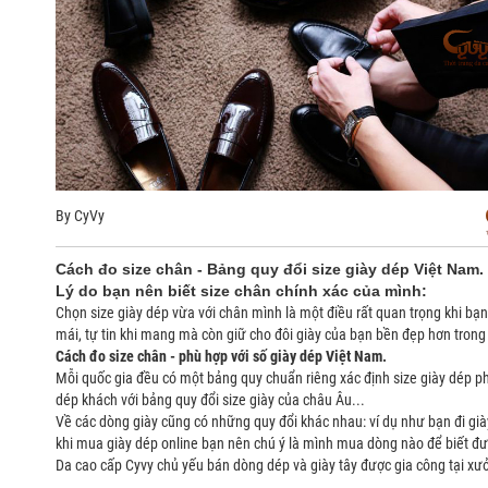
By
CyVy
Cách đo size chân - Bảng quy đổi size giày dép Việt Nam.
Lý do bạn nên biết size chân chính xác của mình:
Chọn size giày dép vừa với chân mình là một điều rất quan trọng khi b
mái, tự tin khi mang mà còn giữ cho đôi giày của bạn bền đẹp hơn trong
Cách đo size chân - phù hợp với số giày dép Việt Nam.
Mỗi quốc gia đều có một bảng quy chuẩn riêng xác định size giày dép ph
dép khách với bảng quy đổi size giày của châu Âu...
Về các dòng giày cũng có những quy đổi khác nhau: ví dụ như bạn đi giày 
khi mua giày dép online bạn nên chú ý là mình mua dòng nào để biết đượ
Da cao cấp Cyvy chủ yếu bán dòng dép và giày tây được gia công tại x