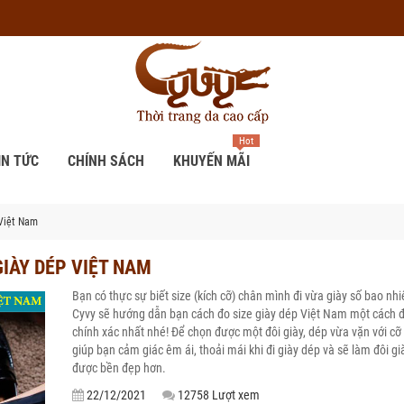
Hot
IN TỨC
CHÍNH SÁCH
KHUYẾN MÃI
 Việt Nam
GIÀY DÉP VIỆT NAM
Bạn có thực sự biết size (kích cỡ) chân mình đi vừa giày số bao nh
Cyvy sẽ hướng dẫn bạn cách đo size giày dép Việt Nam một cách đ
chính xác nhất nhé! Để chọn được một đôi giày, dép vừa vặn với c
giúp bạn cảm giác êm ái, thoải mái khi đi giày dép và sẽ làm đôi g
được bền đẹp hơn.
22/12/2021
12758 Lượt xem