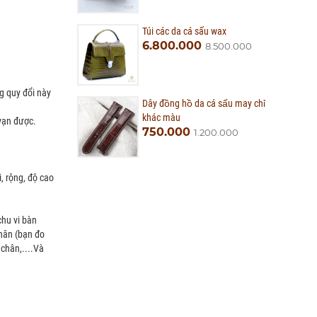
Túi các da cá sấu wax
6.800.000
8.500.000
g quy đổi này
Dây đồng hồ da cá sấu may chỉ
khác màu
vạn được.
750.000
1.200.000
, rộng, độ cao
chu vi bàn
chân (bạn đo
chân,....Và