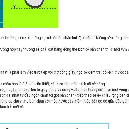
ình thường, còn với những người có bàn chân hơi đặc biệt thì không nên dùng bản
rường hợp này thường sẽ phải đặt hàng đóng the kích cỡ bàn chân thì đi mới vừa 
ất là phải làm việc trực tiếp với thợ đóng giày, học sẽ kiểm tra, đo kích thước dài
 chân bạn là điều rất cần thiết, và thực hiện một cách rất sễ dàng.
ên bạn đặt chân phải lên tờ giấy trắng và dùng viết chì để thẳng đứng vẽ một vòng 
ách dài nhất từ đầu ngón chân tới gót bàn chân), tiếp theo sẽ đo chiều rộng bàn 
n hàng do chu vi mu bàn chân với một thước dây mềm, tiếp đến đo độ giày đầu bàn 
hân trái một xíu.