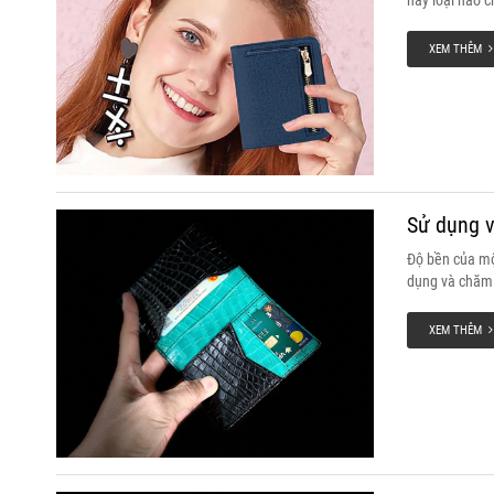
hay loại nào 
tụ đủ ít nhất 
XEM THÊM
Sử dụng v
Độ bền của mộ
dụng và chăm s
XEM THÊM