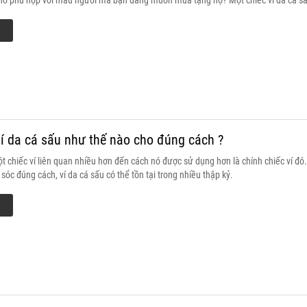
cho phù hợp với mẫu người mà bạn đang muốn mua tặng họ? Một chiếc ví da cá sấ
3 tiêu chí sau đây: vẻ đẹp bề ngoài, tính tiện dụng và độ bền theo thời gian.
í da cá sấu như thế nào cho đúng cách ?
t chiếc ví liên quan nhiều hơn đến cách nó được sử dụng hơn là chính chiếc ví đ
óc đúng cách, ví da cá sấu có thể tồn tại trong nhiều thập kỷ.