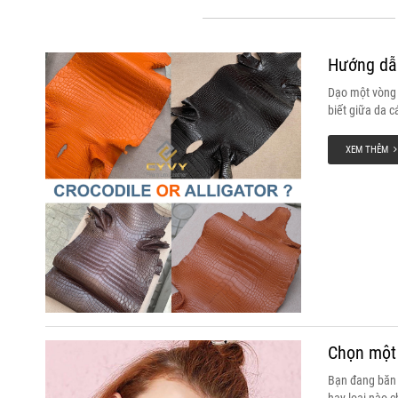
Hướng dẫn
Dạo một vòng t
biết giữa da c
không đầy đủ, 
cũng như cấu t
XEM THÊM
da làm từ Alli
Chọn một 
Bạn đang băn k