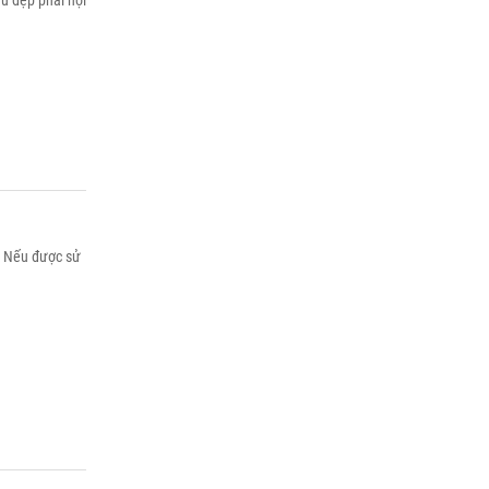
u đẹp phải hội
ó. Nếu được sử