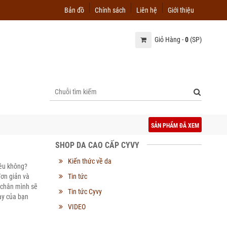
Bản đồ
Chính sách
Liên hệ
Giới thiệu
Giỏ Hàng -
0
(SP)
SẢN PHẨM ĐÃ XEM
SHOP DA CAO CẤP CYVY
Kiến thức về da
iêu không?
ơn giản và
Tin tức
ỡ chân mình sẽ
Tin tức Cyvy
iày của bạn
VIDEO