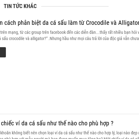
TIN TỨC KHÁC
 cách phân biệt da cá sấu làm từ Crocodile và Alligator
rên mạng, từ các group trên facebook đến các diễn đàn...thấy rất nhiều bạn hỏi 
á sấu crocodile và alligator?" .Nhưng hầu như mọi câu trả lời của độc giả vẫn chư
thực ra về mặt cảm quang khi nhìn qua thì thấy 2 dòng da này rất giống nhau về 
rúc vảy da, do đó nếu bạn không phải là người trong ngành thì sẽ rất khó phân bi
gator và đâu là da Crocodile.
chiếc ví da cá sấu như thế nào cho phù hợp ?
hoăn không biết nên chọn loại ví da cá sấu như thế nào cho hợp lý, loại nào đẹp