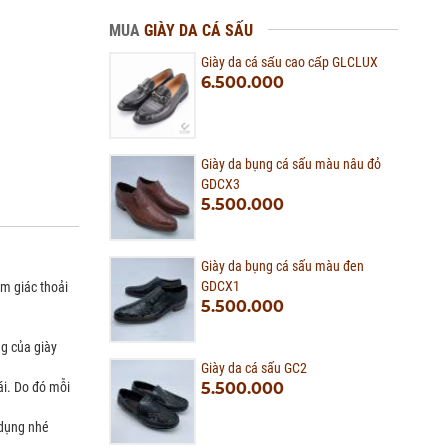
MUA
GIÀY DA CÁ SẤU
Giày da cá sấu cao cấp GLCLUX
6.500.000
Giày da bụng cá sấu màu nâu đỏ
GDCX3
5.500.000
Giày da bụng cá sấu màu đen
GDCX1
m giác thoải
5.500.000
ng của giày
Giày da cá sấu GC2
ái. Do đó mỗi
5.500.000
 dụng nhé