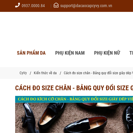
0937.0000.84
support@dacaocapcyvy.com.vn
SẢN PHẨM DA
PHỤ KIỆN NAM
PHỤ KIỆN NỮ
T
CyVy
Kiến thức về da
Cách đo size chân - Bảng quy đổi size giày dép
CÁCH ĐO SIZE CHÂN - BẢNG QUY ĐỔI SIZE 