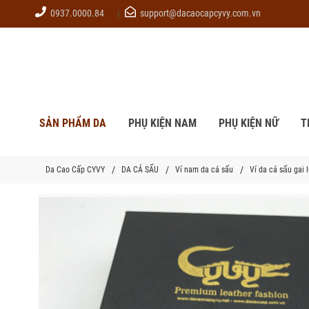
0937.0000.84
support@dacaocapcyvy.com.vn
SẢN PHẨM DA
PHỤ KIỆN NAM
PHỤ KIỆN NỮ
T
Da Cao Cấp CYVY
DA CÁ SẤU
Ví nam da cá sấu
Ví da cá sấu gai