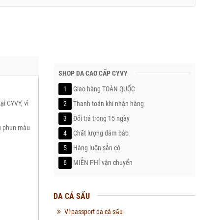
SHOP DA CAO CẤP CYVY
1
Giao hàng TOÀN QUỐC
̣i CYVY, vì
2
Thanh toán khi nhận hàng
3
Đổi trả trong 15 ngày
́u phun màu
4
Chất lượng đảm bảo
5
Hàng luôn sẵn có
6
MIỄN PHÍ vận chuyển
DA CÁ SẤU
Ví passport da cá sấu