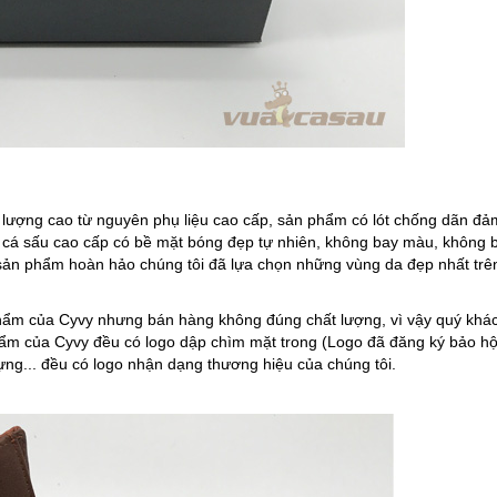
lượng cao từ nguyên phụ liệu cao cấp, sản phẩm có lót chống dãn đả
a cá sấu cao cấp có bề mặt bóng đẹp tự nhiên, không bay màu, không 
sản phẩm hoàn hảo chúng tôi đã lựa chọn những vùng da đẹp nhất trê
hẩm của Cyvy nhưng bán hàng không đúng chất lượng, vì vậy quý khá
ẩm của Cyvy đều có logo dập chìm mặt trong (Logo đã đăng ký bảo h
đựng... đều có logo nhận dạng thương hiệu của chúng tôi.