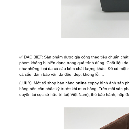
✅ ĐẶC BIỆT: Sản phẩm được gia công theo tiêu chuẩn chất 
phom không bị biến dạng trong quá trình dùng. Chất liệu d
như những loại da cá sấu kém chất lượng khác. Để có một 
cá sấu, đảm bảo vân da đều, đẹp, không lỗi,...
(LƯU Ý)
Một số shop bán hàng online coppy hình ảnh sản p
hàng nên cân nhắc kỹ trước khi mua hàng. Trên mỗi sản ph
quyền tại cục sở hữu trí tuệ Việt Nam), thể bảo hành, hộp 