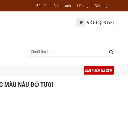
Bản đồ
Chính sách
Liên hệ
Giới thiệu
Giỏ Hàng -
0
(SP)
SẢN PHẨM ĐÃ XEM
NG MÀU NÂU ĐỎ TƯƠI