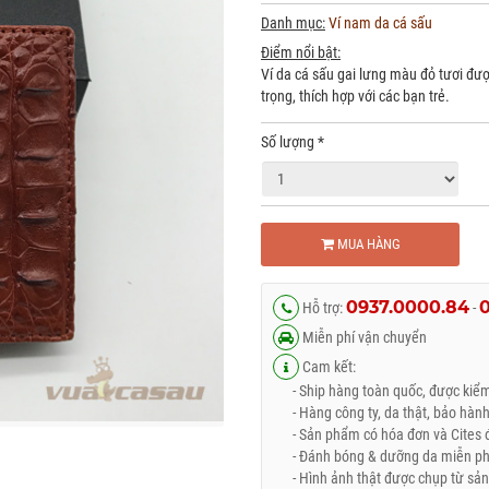
Danh mục:
Ví nam da cá sấu
Điểm nổi bật:
Ví da cá sấu gai lưng màu đỏ tươi đươ
trọng, thích hợp với các bạn trẻ.
Số lượng
*
MUA HÀNG
0937.0000.84
Hỗ trợ:
-
Miễn phí vận chuyển
Cam kết:
- Ship hàng toàn quốc, được kiểm 
- Hàng công ty, da thật, bảo hành
- Sản phẩm có hóa đơn và Cites đ
- Đánh bóng & dưỡng da miễn phí 
- Hình ảnh thật được chụp từ sản