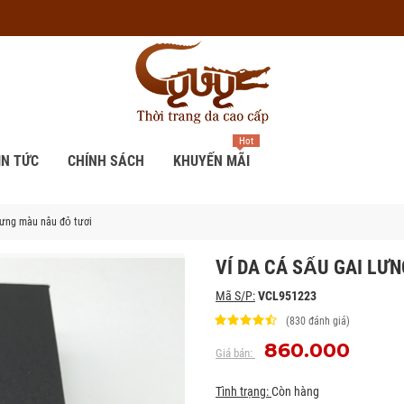
Hot
IN TỨC
CHÍNH SÁCH
KHUYẾN MÃI
 lưng màu nâu đỏ tươi
VÍ DA CÁ SẤU GAI LƯ
Mã S/P:
VCL951223
(830 đánh giá)
860.000
Giá bán:
Tình trạng:
Còn hàng