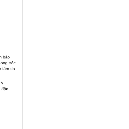
m bảo
bong tróc
n tấm da
ch
ộ độc