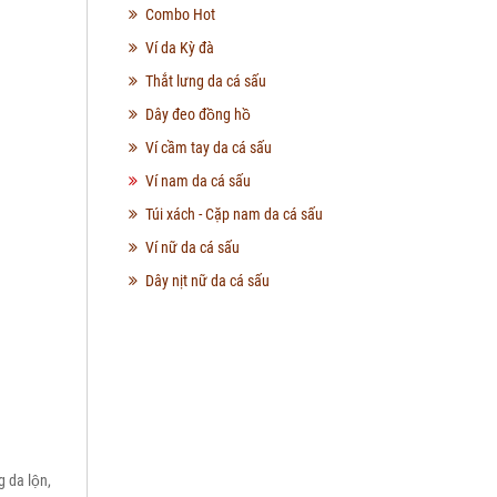
Combo Hot
Ví da Kỳ đà
Thắt lưng da cá sấu
Dây đeo đồng hồ
Ví cầm tay da cá sấu
Ví nam da cá sấu
Túi xách - Cặp nam da cá sấu
Ví nữ da cá sấu
Dây nịt nữ da cá sấu
g da lộn,