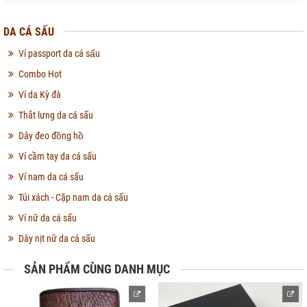
DA CÁ SẤU
Ví passport da cá sấu
Combo Hot
Ví da Kỳ đà
Thắt lưng da cá sấu
Dây đeo đồng hồ
Ví cầm tay da cá sấu
Ví nam da cá sấu
Túi xách - Cặp nam da cá sấu
Ví nữ da cá sấu
Dây nịt nữ da cá sấu
SẢN PHẨM CÙNG DANH MỤC