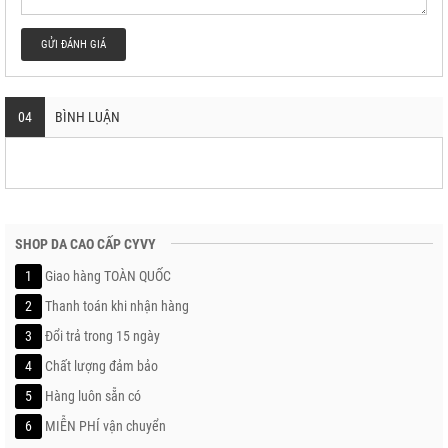
GỬI ĐÁNH GIÁ
04
BÌNH LUẬN
SHOP DA CAO CẤP CYVY
1
Giao hàng TOÀN QUỐC
2
Thanh toán khi nhận hàng
3
Đổi trả trong 15 ngày
4
Chất lượng đảm bảo
5
Hàng luôn sẵn có
6
MIỄN PHÍ vận chuyển