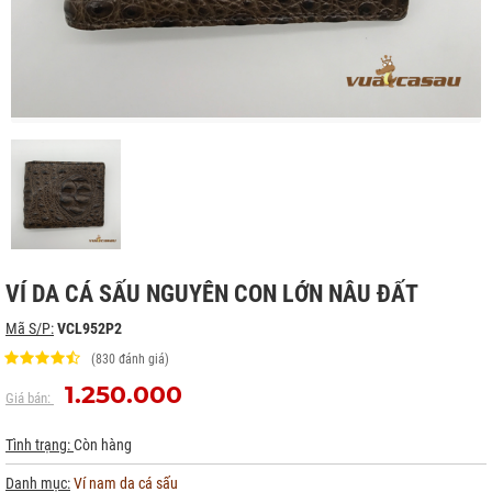
VÍ DA CÁ SẤU NGUYÊN CON LỚN NÂU ĐẤT
Mã S/P:
VCL952P2
(830 đánh giá)
1.250.000
Giá bán:
Tình trạng:
Còn hàng
Danh mục:
Ví nam da cá sấu