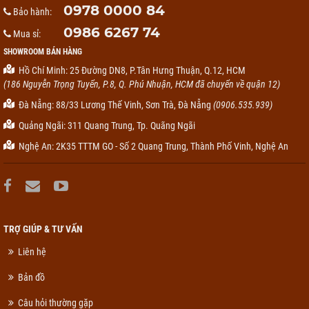
0978 0000 84
Bảo hành:
0986 6267 74
Mua sỉ:
SHOWROOM BÁN HÀNG
Hồ Chí Minh: 25 Đường DN8, P.Tân Hưng Thuận, Q.12, HCM
(186 Nguyễn Trọng Tuyển, P.8, Q. Phú Nhuận, HCM đã chuyển về quận 12)
Đà Nẵng: 88/33 Lương Thế Vinh, Sơn Trà, Đà Nẵng
(0906.535.939)
Quảng Ngãi: 311 Quang Trung, Tp. Quãng Ngãi
Nghệ An: 2K35 TTTM GO - Số 2 Quang Trung, Thành Phố Vinh, Nghệ An
TRỢ GIÚP & TƯ VẤN
Liên hệ
Bản đồ
Câu hỏi thường gặp