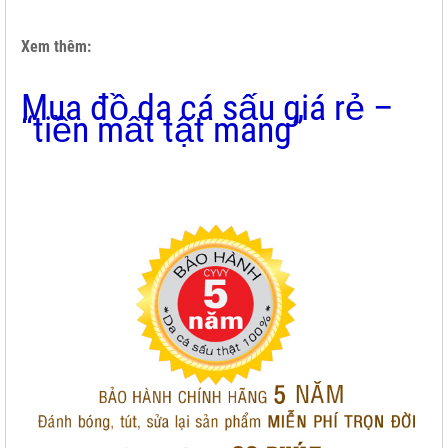
Xem thêm:
Mua đồ da cá sấu giá rẻ –
“tiền mất tật mang”