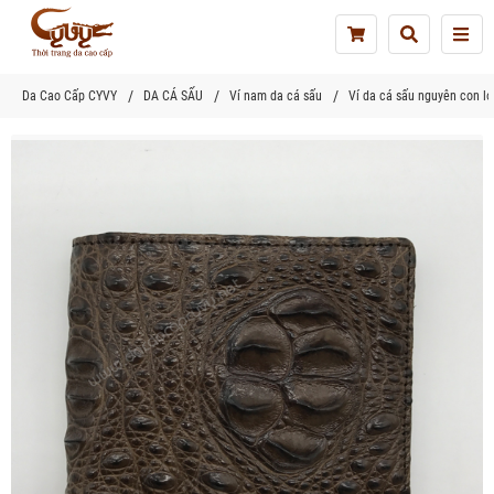
Tog
nav
Da Cao Cấp CYVY
DA CÁ SẤU
Ví nam da cá sấu
Ví da cá sấu nguyên con lớ