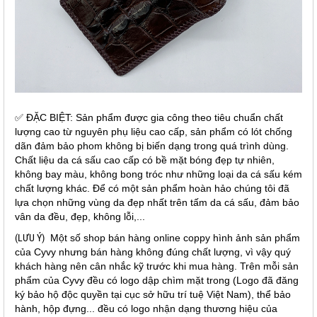
✅ ĐẶC BIỆT: Sản phẩm được gia công theo tiêu chuẩn chất
lượng cao từ nguyên phụ liệu cao cấp, sản phẩm có lót chống
dãn đảm bảo phom không bị biến dạng trong quá trình dùng.
Chất liệu da cá sấu cao cấp có bề mặt bóng đẹp tự nhiên,
không bay màu, không bong tróc như những loại da cá sấu kém
chất lượng khác. Để có một sản phẩm hoàn hảo chúng tôi đã
lựa chọn những vùng da đẹp nhất trên tấm da cá sấu, đảm bảo
vân da đều, đẹp, không lỗi,...
(LƯU Ý)
Một số shop bán hàng online coppy hình ảnh sản phẩm
của Cyvy nhưng bán hàng không đúng chất lượng, vì vậy quý
khách hàng nên cân nhắc kỹ trước khi mua hàng. Trên mỗi sản
phẩm của Cyvy đều có logo dập chìm mặt trong (Logo đã đăng
ký bảo hộ độc quyền tại cục sở hữu trí tuệ Việt Nam), thể bảo
hành, hộp đựng... đều có logo nhận dạng thương hiệu của