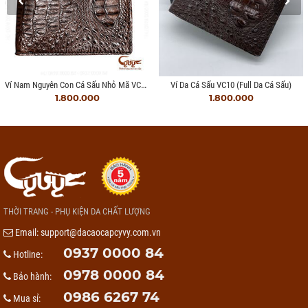
Ví Nam Nguyên Con Cá Sấu Nhỏ Mã VCFL951220F
Ví Da Cá Sấu VC10 (full Da Cá Sấu)
1.800.000
1.800.000
THỜI TRANG - PHỤ KIỆN DA CHẤT LƯỢNG
Email:
support@dacaocapcyvy.com.vn
0937 0000 84
Hotline:
0978 0000 84
Bảo hành:
0986 6267 74
Mua sỉ: