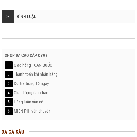
04
BÌNH LUẬN
SHOP DA CAO CẤP CYVY
1
Giao hàng TOÀN QUỐC
2
Thanh toán khi nhận hàng
3
Đổi trả trong 15 ngày
4
Chất lượng đảm bảo
5
Hàng luôn sẵn có
6
MIỄN PHÍ vận chuyển
DA CÁ SẤU