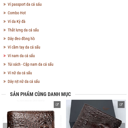
Ví passport da cá sấu
Combo Hot
Ví da Kỳ đà
Thắt lưng da cá sấu
Dây đeo đồng hồ
Ví cầm tay da cá sấu
Ví nam da cá sấu
Túi xách - Cặp nam da cá sấu
Ví nữ da cá sấu
Dây nịt nữ da cá sấu
SẢN PHẨM CÙNG DANH MỤC