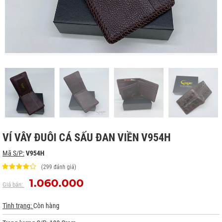
VÍ VÂY ĐUÔI CÁ SẤU ĐAN VIỀN V954H
Mã S/P:
V954H
(299 đánh giá)
1.060.000
Giá bán:
Tình trạng:
Còn hàng