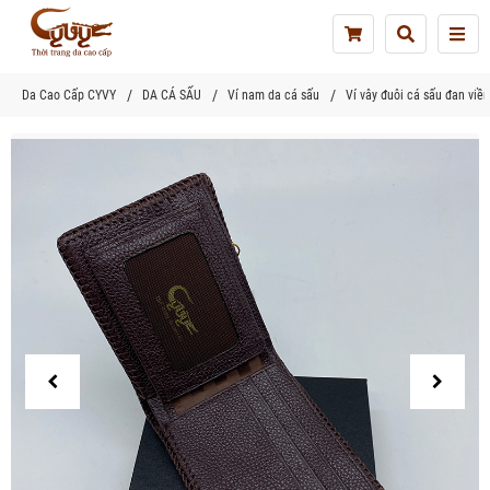
Tog
nav
Da Cao Cấp CYVY
DA CÁ SẤU
Ví nam da cá sấu
Ví vây đuôi cá sấu đan viề