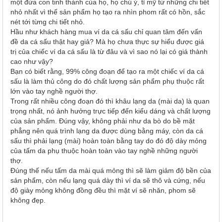
một đứa con tinh thành của họ, họ chú ý, tỉ mỹ từ những chi tiết
nhỏ nhất vì thế sản phẩm họ tạo ra nhìn phom rất có hồn, sắc
nét tới từng chi tiết nhỏ.
Hầu như khách hàng mua ví da cá sấu chỉ quan tâm đến vấn
đề da cá sấu thật hay giả? Mà họ chưa thực sự hiểu được giá
trị của chiếc ví da cá sấu là từ đâu và vì sao nó lại có giá thành
cao như vậy?
Bạn có biết rằng, 99% công đoạn để tạo ra một chiếc ví da cá
sấu là làm thủ công do đó chất lượng sản phẩm phụ thuộc rất
lớn vào tay nghề người thợ.
Trong rất nhiều công đoạn đó thì khâu lạng da (mài da) là quan
trọng nhất, nó ảnh hưởng trực tiếp đến kiểu dáng và chất lượng
của sản phẩm. Đúng vậy, không phải như da bò do bề mặt
phẳng nên quá trình lạng da được dùng bằng máy, còn da cá
sấu thì phải lạng (mài) hoàn toàn bằng tay do đó độ dày mỏng
của tấm da phụ thuộc hoàn toàn vào tay nghề những người
thợ.
Đúng thế nếu tấm da mài quá mỏng thì sẽ làm giảm độ bền của
sản phẩm, còn nếu lạng quá dày thì ví da sẽ thô và cứng, nếu
độ giày mỏng không đồng đều thì mặt ví sẽ nhăn, phom sẽ
không đẹp.