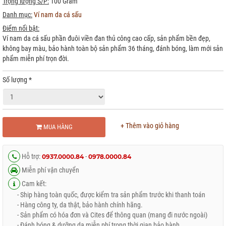
Trọng lượng S/P:
100 Gram
Danh mục:
Ví nam da cá sấu
Điểm nổi bật:
Ví nam da cá sấu phần đuôi viền đan thủ công cao cấp, sản phẩm bền đẹp,
không bay màu, bảo hành toàn bộ sản phẩm 36 tháng, đánh bóng, làm mới sản
phẩm miễn phí trọn đời.
Số lượng
*
+ Thêm vào giỏ hàng
MUA HÀNG
Hỗ trợ:
-
0937.0000.84
0978.0000.84
Miễn phí vận chuyển
Cam kết:
- Ship hàng toàn quốc, được kiểm tra sản phẩm trước khi thanh toán
- Hàng công ty, da thật, bảo hành chính hãng.
- Sản phẩm có hóa đơn và Cites để thông quan (mang đi nước ngoài)
- Đánh bóng & dưỡng da miễn phí trong thời gian bảo hành.