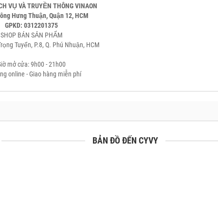
̣CH VỤ VÀ TRUYỀN THÔNG VINAON
ông Hưng Thuận, Quận 12, HCM
GPKD: 0312201375
SHOP BÁN SẢN PHẨM
rọng Tuyển, P.8, Q. Phú Nhuận, HCM
iờ mở cửa: 9h00 - 21h00
̀ng online - Giao hàng miễn phí
BẢN ĐỒ ĐẾN CYVY