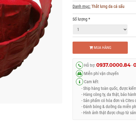
Danh mục:
Thắt lưng da cá sấu
Số lượng
*
MUA HÀNG
0937.0000.84
Hỗ trợ:
-
Miễn phí vận chuyển
Cam kết:
- Ship hàng toàn quốc, được kiểm 
- Hàng công ty, da thật, bảo hành
- Sản phẩm có hóa đơn và Cites đ
- Đánh bóng & dưỡng da miễn phí 
- Hình ảnh thật được chụp từ sản