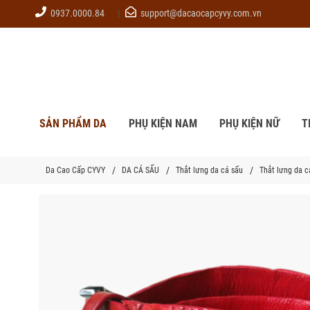
0937.0000.84
support@dacaocapcyvy.com.vn
SẢN PHẨM DA
PHỤ KIỆN NAM
PHỤ KIỆN NỮ
T
Da Cao Cấp CYVY
DA CÁ SẤU
Thắt lưng da cá sấu
Thắt lưng da ca