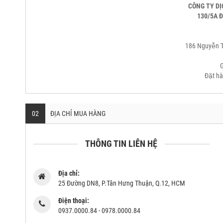
CÔNG TY DI
130/5A Đ
186 Nguyễn T
G
Đặt ha
02
ĐỊA CHỈ MUA HÀNG
THÔNG TIN LIÊN HỆ
Địa chỉ:
25 Đường DN8, P.Tân Hưng Thuận, Q.12, HCM
Điện thoại:
0937.0000.84 - 0978.0000.84