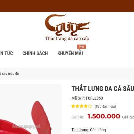
Hot
IN TỨC
CHÍNH SÁCH
KHUYẾN MÃI
́ sấu màu đỏ
THẮT LƯNG DA CÁ SẤU
Mã S/P:
TCFLL353
(830 đánh giá)
1.500.000
Giá g
Giá bán:
Tình trạng:
Còn hàng