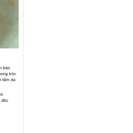
m bảo
bong tróc
n tấm da
ch
ộ độc