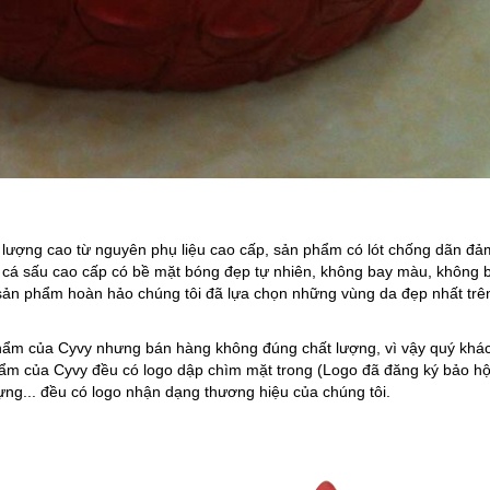
lượng cao từ nguyên phụ liệu cao cấp, sản phẩm có lót chống dãn đả
a cá sấu cao cấp có bề mặt bóng đẹp tự nhiên, không bay màu, không 
sản phẩm hoàn hảo chúng tôi đã lựa chọn những vùng da đẹp nhất trê
hẩm của Cyvy nhưng bán hàng không đúng chất lượng, vì vậy quý khá
ẩm của Cyvy đều có logo dập chìm mặt trong (Logo đã đăng ký bảo h
đựng... đều có logo nhận dạng thương hiệu của chúng tôi.