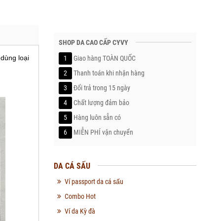
SHOP DA CAO CẤP CYVY
 dùng loại
1
Giao hàng TOÀN QUỐC
2
Thanh toán khi nhận hàng
3
Đổi trả trong 15 ngày
4
Chất lượng đảm bảo
5
Hàng luôn sẵn có
6
MIỄN PHÍ vận chuyển
DA CÁ SẤU
Ví passport da cá sấu
Combo Hot
Ví da Kỳ đà