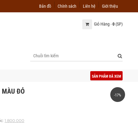
Bản đồ
Chính sách
Liên hệ
Giới thiệu
Giỏ Hàng -
0
(SP)
SẢN PHẨM ĐÃ XEM
 MÀU ĐỎ
-17%
ốc:
1.800.000