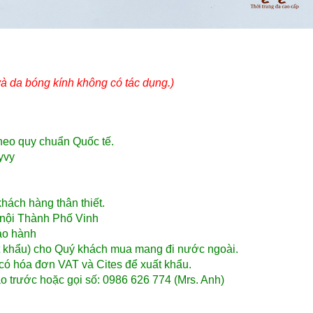
và da bóng kính không có tác dụng.)
theo quy chuẩn Quốc tế.
yvy
́ch hàng thân thiết.
ội Thành Phố Vinh
̉o hành
ất khẩu) cho Quý khách mua mang đi nước ngoài.
có hóa đơn VAT và Cites để xuất khẩu.
o trước hoặc gọi số: 0986 626 774 (Mrs. Anh)