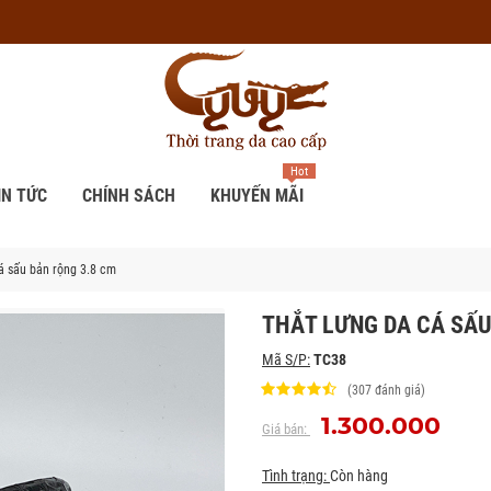
Hot
IN TỨC
CHÍNH SÁCH
KHUYẾN MÃI
á sấu bản rộng 3.8 cm
THẮT LƯNG DA CÁ SẤU
Mã S/P:
TC38
(307 đánh giá)
1.300.000
Giá bán:
Tình trạng:
Còn hàng