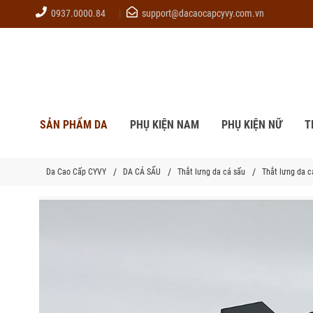
0937.0000.84
support@dacaocapcyvy.com.vn
SẢN PHẨM DA
PHỤ KIỆN NAM
PHỤ KIỆN NỮ
T
Da Cao Cấp CYVY
DA CÁ SẤU
Thắt lưng da cá sấu
Thắt lưng da c