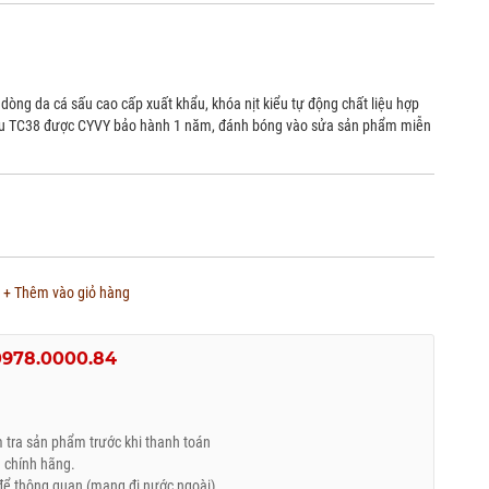
 dòng da cá sấu cao cấp xuất khẩu, khóa nịt kiểu tự động chất liệu hợp
 sấu TC38 được CYVY bảo hành 1 năm, đánh bóng vào sửa sản phẩm miễn
+ Thêm vào giỏ hàng
0978.0000.84
tra sản phẩm trước khi thanh toán
 chính hãng.
ể thông quan (mang đi nước ngoài)