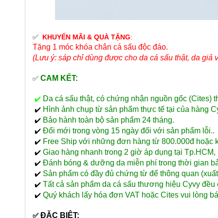
✅
KHUYẾN MÃI & QUÀ TẶNG
:
Tặng 1 móc khóa chân cá sấu độc đáo.
(Lưu ý: sáp chỉ dùng được cho da cá sấu thật, da giả 
CAM KẾT:
✅
Da cá sấu thật, có chứng nhận nguồn gốc (Cites) 
✔️
Hình ảnh chụp từ sản phẩm thực tế tại của hàng C
✔️
Bảo hành toàn bộ sản phẩm 24 tháng.
✔️
Đổi mới trong vòng 15 ngày đối với sản phẩm lỗi..
✔️
Free Ship với những đơn hàng từ 800.000đ hoặc kha
✔️
Giao hàng nhanh trong 2 giờ áp dụng tại Tp.HCM, n
✔️
Đánh bóng & dưỡng da miễn phí trong thời gian ba
✔️
Sản phẩm có đầy đủ chứng từ để thông quan (xu
✔️
Tất cả sản phẩm da cá sấu thương hiệu Cyvy đều 
✔️
Quý khách lấy hóa đơn VAT hoặc Cites vui lòng bá
✔️
ĐẶC BIỆT:
✅