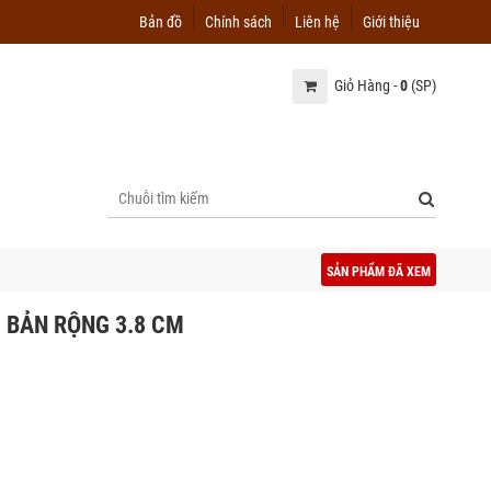
Bản đồ
Chính sách
Liên hệ
Giới thiệu
Giỏ Hàng -
0
(SP)
SẢN PHẨM ĐÃ XEM
 BẢN RỘNG 3.8 CM