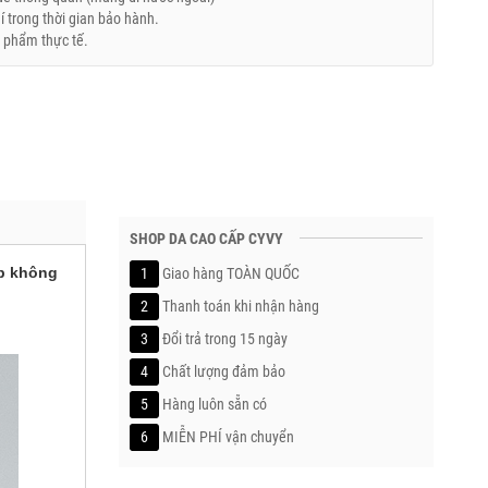
trong thời gian bảo hành.
 phẩm thực tế.
SHOP DA CAO CẤP CYVY
ấp không
1
Giao hàng TOÀN QUỐC
2
Thanh toán khi nhận hàng
3
Đổi trả trong 15 ngày
4
Chất lượng đảm bảo
5
Hàng luôn sẵn có
6
MIỄN PHÍ vận chuyển