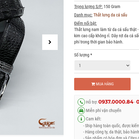
Trọng lượng S/P:
150 Gram
Danh mục:
Thắt lưng da cá sấu
Điểm nổi bật:
Thắt lưng nam làm từ da cá sấu thật -
kim cao cấp không rỉ. Dây nịt da cá
phí trong thời gian bảo hành.
Số lượng
*
MUA HÀNG
0937.0000.84
Hỗ trợ:
-
Miễn phí vận chuyển
Cam kết:
- Ship hàng toàn quốc, được kiểm 
- Hàng công ty, da thật, bảo hành
- Sản phẩm có hóa đơn và Cites đ