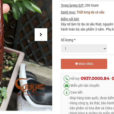
Trọng lượng S/P:
200 Gram
Danh mục:
Thắt lưng da cá sấu
Điểm nổi bật:
Dây nịt làm từ da cá sấu thật, nguyên
hành toàn bộ sản phẩm 3 năm. Phụ ki
Số lượng
*
MUA HÀNG
0937.0000.84
Hỗ trợ:
-
Miễn phí vận chuyển
Cam kết:
- Ship hàng toàn quốc, được kiểm 
- Hàng công ty, da thật, bảo hành
- Sản phẩm có hóa đơn và Cites đ
- Đánh bóng & dưỡng da miễn phí 