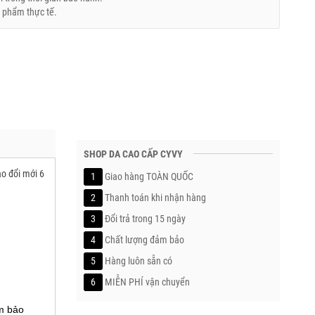
 phẩm thực tế.
SHOP DA CAO CẤP CYVY
o đổi mới 6
1
Giao hàng TOÀN QUỐC
2
Thanh toán khi nhận hàng
3
Đổi trả trong 15 ngày
4
Chất lượng đảm bảo
5
Hàng luôn sẵn có
6
MIỄN PHÍ vận chuyển
m bảo