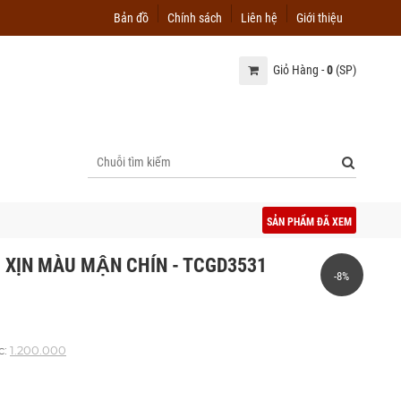
Bản đồ
Chính sách
Liên hệ
Giới thiệu
Giỏ Hàng -
0
(SP)
SẢN PHẨM ĐÃ XEM
 XỊN MÀU MẬN CHÍN - TCGD3531
-8%
c:
1.200.000