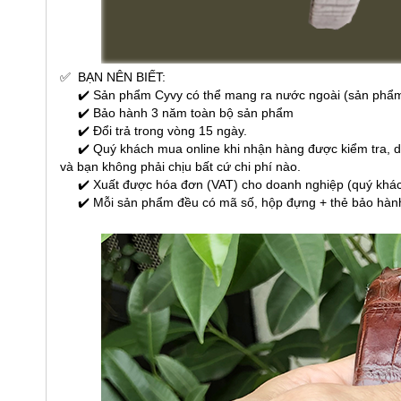
✅
BẠN NÊN BIẾT:
✔️ Sản phẩm Cyvy có thể mang ra nước ngoài (sản phẩm
✔️ Bảo hành 3 năm toàn bộ sản phẩm
✔️ Đổi trả trong vòng 15 ngày.
✔️ Quý khách mua online khi nhận hàng được kiểm tra, dùn
và bạn không phải chịu bất cứ chi phí nào.
✔️ Xuất được hóa đơn (VAT) cho doanh nghiệp (quý khách 
✔️ Mỗi sản phẩm đều có mã số, hộp đựng + thẻ bảo hành