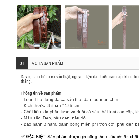
01
MÔ TẢ SẢN PHẨM
Dây nịt làm từ da cá sấu thật, nguyên liệu da thuộc cao cấp, khóa tư
tháng.
Thông tin về sản phẩm
- Loại: Thắt lưng da cá sấu thật da màu mận chín
- Kích thước: 3.5 cm * 125 cm
- Chất liệu: da phần lưng và đuôi cá sấu thật loại cao cấp, k
- Màu sắc: Đen, nâu đen, nâu đỏ
- Bảo hành 3 năm, đánh bóng miễn phí trọn đời, phụ kiện b
✅ ĐẶC BIỆT: Sản phẩm được gia công theo tiêu chuẩn chất 