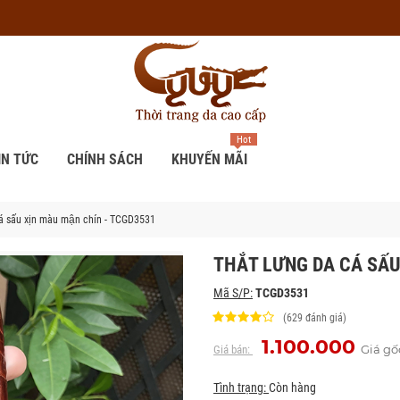
Hot
IN TỨC
CHÍNH SÁCH
KHUYẾN MÃI
́ sấu xịn màu mận chín - TCGD3531
THẮT LƯNG DA CÁ SẤU
Mã S/P:
TCGD3531
(629 đánh giá)
1.100.000
Giá gố
Giá bán:
Tình trạng:
Còn hàng