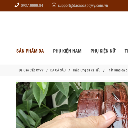
0937.0000.84
support@dacaocapcyvy.com.vn
SẢN PHẨM DA
PHỤ KIỆN NAM
PHỤ KIỆN NỮ
T
Da Cao Cấp CYVY
DA CÁ SẤU
Thắt lưng da cá sấu
Thắt lưng da ca