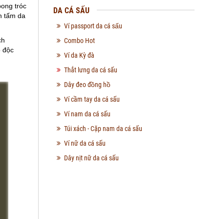
bong tróc
DA CÁ SẤU
n tấm da
Ví passport da cá sấu
ch
Combo Hot
ộ độc
Ví da Kỳ đà
Thắt lưng da cá sấu
Dây đeo đồng hồ
Ví cầm tay da cá sấu
Ví nam da cá sấu
Túi xách - Cặp nam da cá sấu
Ví nữ da cá sấu
Dây nịt nữ da cá sấu