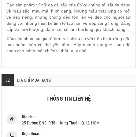
Các sản phẩm ví nữ da cá sấu của CyVy chúng tôi rất đa dạng
về màu sắc, mẫu mã, hình dáng. Những mẫu thắt lưng có mỗi
vẻ đẹp riêng, nhưng chúng đều tôn lên vẻ đẹp cho người sử
dụng với những thiết kế tinh tế tạo nên vẻ đẹp sang trọng, đẳng
cấp và thời thượng, đảm bảo sẽ làm hài lòng quý khách hàng.
Các sản phẩm có giá rẻ hơn rất nhiều so với trên thị trường nên
bạn hoàn toàn có thể yên tâm.. Hãy nhanh tay ghé shop để
chọn cho mình một chiếc ví thật ưu ý nhé
02
ĐỊA CHỈ MUA HÀNG
THÔNG TIN LIÊN HỆ
Địa chỉ:
25 Đường DN8, P.Tân Hưng Thuận, Q.12, HCM
Điện thoại: