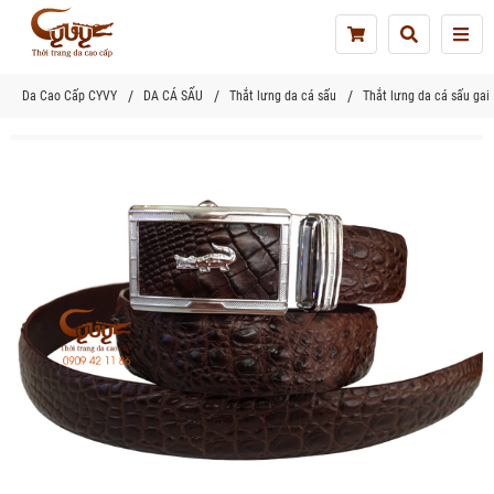
Tog
nav
Da Cao Cấp CYVY
DA CÁ SẤU
Thắt lưng da cá sấu
Thắt lưng da cá sấu ga