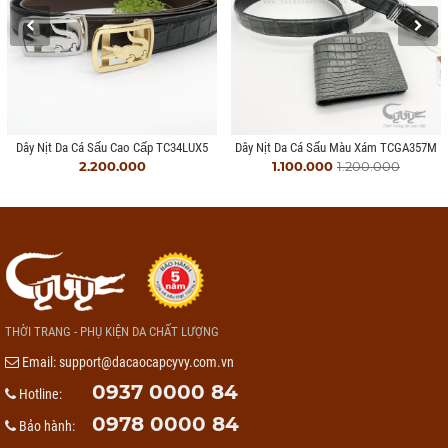
Dây Nịt Da Cá Sấu Cao Cấp TC34LUX5
Dây Nịt Da Cá Sấu Màu Xám TCGA357M
2.200.000
1.100.000
1.200.000
THỜI TRANG - PHỤ KIỆN DA CHẤT LƯỢNG
Email:
support@dacaocapcyvy.com.vn
0937 0000 84
Hotline:
0978 0000 84
Bảo hành: