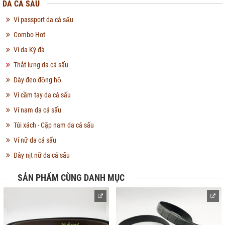
DA CÁ SẤU
Ví passport da cá sấu
Combo Hot
Ví da Kỳ đà
Thắt lưng da cá sấu
Dây đeo đồng hồ
Ví cầm tay da cá sấu
Ví nam da cá sấu
Túi xách - Cặp nam da cá sấu
Ví nữ da cá sấu
Dây nịt nữ da cá sấu
SẢN PHẨM CÙNG DANH MỤC