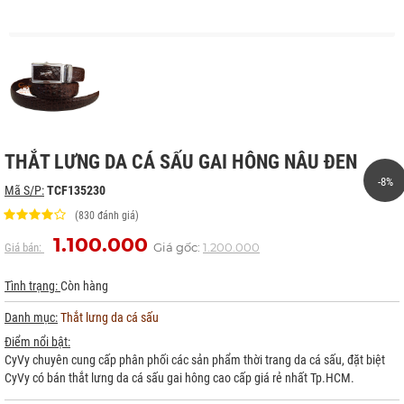
THẮT LƯNG DA CÁ SẤU GAI HÔNG NÂU ĐEN
-8%
Mã S/P:
TCF135230
(830 đánh giá)
1.100.000
Giá gốc:
1.200.000
Giá bán:
Tình trạng:
Còn hàng
Danh mục:
Thắt lưng da cá sấu
Điểm nổi bật:
CyVy chuyên cung cấp phân phối các sản phẩm thời trang da cá sấu, đặt biệt
CyVy có bán thắt lưng da cá sấu gai hông cao cấp giá rẻ nhất Tp.HCM.