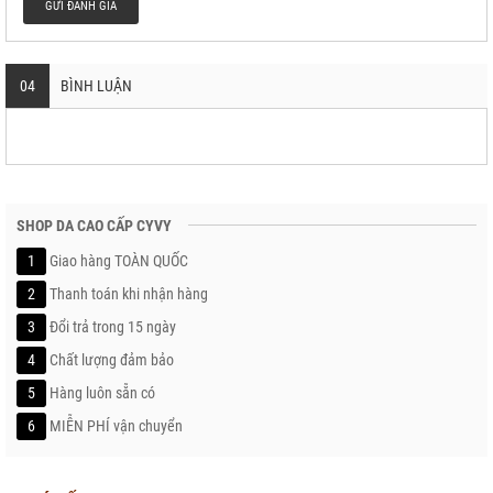
GỬI ĐÁNH GIÁ
04
BÌNH LUẬN
SHOP DA CAO CẤP CYVY
1
Giao hàng TOÀN QUỐC
2
Thanh toán khi nhận hàng
3
Đổi trả trong 15 ngày
4
Chất lượng đảm bảo
5
Hàng luôn sẵn có
6
MIỄN PHÍ vận chuyển