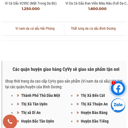
Ví Da Cá Sấu Đan Viền Màu Nâu (ful
Ví Cá Sấu VC95C (mặt Trong Da Bò)
1.250.000
1.600.000
Ví nam da cá sấu Hải Phòng
Thắt lưng da cá sấu Bình Dương
Các quận huyện giao hàng CyVy sẽ giao sản phẩm tận nơi
Shop thời trang da cao cấp CyVy giao sản phẩm (Ví nam da cá sấu) tận nơi
1
tại các quận/huyện của Bình Dương:
Thành Phố Thủ Dầu Một
Thị Xã Bến Cát
Thị Xã Tân Uyên
Thị Xã Thuận An
Thị xã Dĩ An
Huyện Bàu Bàng
Huyện Bắc Tân Uyên
Huyện Dầu Tiếng