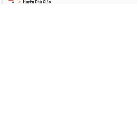
Huyện Phú Giáo
TÌM KIẾM
Sản phẩm tại CyVy
DANH MỤC
DA CÁ SẤU
Ví passport da cá sấu
Combo Hot
Ví da Kỳ đà
Thắt lưng da cá sấu
Dây đeo đồng hồ
Ví cầm tay da cá sấu
Ví nam da cá sấu