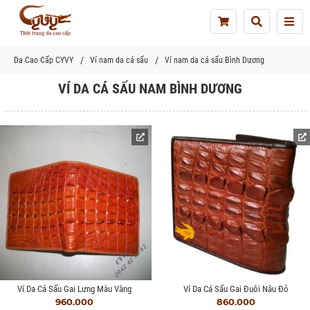
Tog
nav
Da Cao Cấp CYVY
Ví nam da cá sấu
Ví nam da cá sấu Bình Dương
VÍ DA CÁ SẤU NAM BÌNH DƯƠNG
Ví Da Cá Sấu Gai Lưng Màu Vàng
Ví Da Cá Sấu Gai Đuôi Nâu Đỏ
960.000
860.000