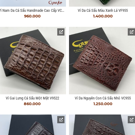
Ví Nam Da Cá Sấu Handmade Cao Cấp VCD9531H
Ví Da Cá Sấu Màu Xanh Lá VF955
960.000
1.400.000
Ví Gai Lưng Cá Sấu Một Mặt V9522
Ví Da Nguyên Con Cá Sấu Nhỏ VC955
860.000
1.250.000