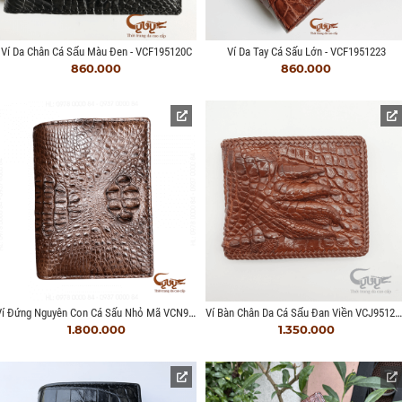
Ví Da Chân Cá Sấu Màu Đen - VCF195120C
Ví Da Tay Cá Sấu Lớn - VCF1951223
860.000
860.000
Ví Đứng Nguyên Con Cá Sấu Nhỏ Mã VCN95F
Ví Bàn Chân Da Cá Sấu Đan Viền VCJ9512HM
1.800.000
1.350.000