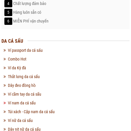
4
Chất lượng đảm bảo
5
Hàng luôn sẵn có
6
MIỄN PHÍ vận chuyển
DA CÁ SẤU
Ví passport da cá sấu
Combo Hot
Ví da Kỳ đà
Thắt lưng da cá sấu
Dây đeo đồng hồ
Ví cầm tay da cá sấu
Ví nam da cá sấu
Túi xách - Cặp nam da cá sấu
Ví nữ da cá sấu
Dây nịt nữ da cá sấu