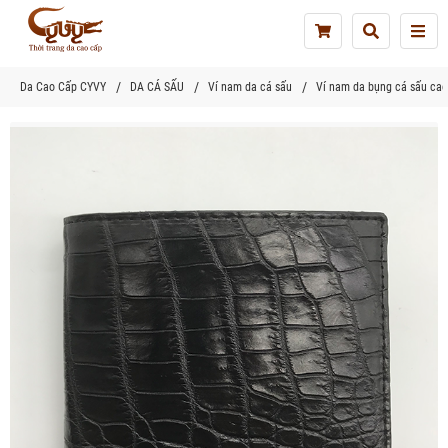
Tog
nav
Da Cao Cấp CYVY
DA CÁ SẤU
Ví nam da cá sấu
Ví nam da bụng cá sấu cao