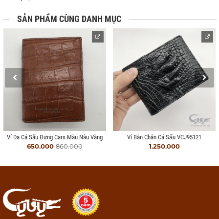
SẢN PHẨM CÙNG DANH MỤC
Ví Da Cá Sấu Đựng Cars Màu Nâu Vàng
Ví Bàn Chân Cá Sấu VCJ95121
650.000
860.000
1.250.000