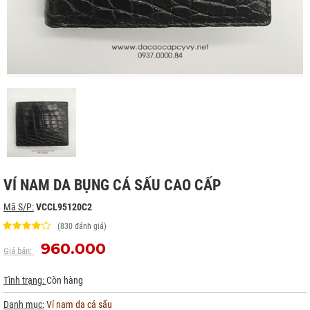
VÍ NAM DA BỤNG CÁ SẤU CAO CẤP
Mã S/P:
VCCL95120C2
(830 đánh giá)
960.000
Giá bán:
Tình trạng:
Còn hàng
Danh mục:
Ví nam da cá sấu