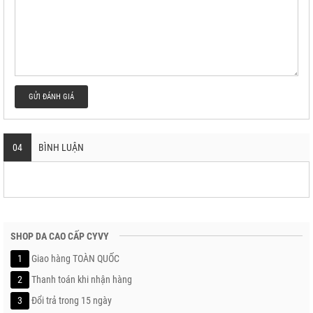
GỬI ĐÁNH GIÁ
04
BÌNH LUẬN
SHOP DA CAO CẤP CYVY
1
Giao hàng TOÀN QUỐC
2
Thanh toán khi nhận hàng
3
Đổi trả trong 15 ngày