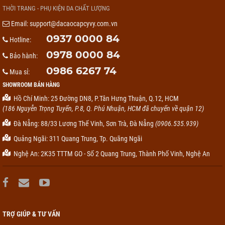
THỜI TRANG - PHỤ KIỆN DA CHẤT LƯỢNG
Email:
support@dacaocapcyvy.com.vn
0937 0000 84
Hotline:
0978 0000 84
Bảo hành:
0986 6267 74
Mua sỉ:
SHOWROOM BÁN HÀNG
Hồ Chí Minh: 25 Đường DN8, P.Tân Hưng Thuận, Q.12, HCM
(186 Nguyễn Trọng Tuyển, P.8, Q. Phú Nhuận, HCM đã chuyển về quận 12)
Đà Nẵng: 88/33 Lương Thế Vinh, Sơn Trà, Đà Nẵng
(0906.535.939)
Quảng Ngãi: 311 Quang Trung, Tp. Quãng Ngãi
Nghệ An: 2K35 TTTM GO - Số 2 Quang Trung, Thành Phố Vinh, Nghệ An
TRỢ GIÚP & TƯ VẤN