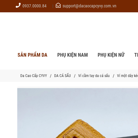
0937.0000.84
support@dacaocapcyvy.com.vn
SẢN PHẨM DA
PHỤ KIỆN NAM
PHỤ KIỆN NỮ
T
Da Cao Cấp CYVY
DA CÁ SẤU
Ví cầm tay da cá sấu
Ví một dây k