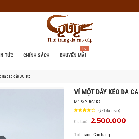
Hot
IN TỨC
CHÍNH SÁCH
KHUYẾN MÃI
éo da cao cấp BC1K2
VÍ MỘT DÂY KÉO DA C
Mã S/P:
BC1K2
(271 đánh giá)
2.500.000
Giá bán:
Tình trạng:
Còn hàng