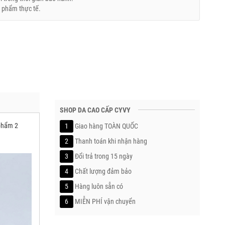
 phẩm thực tế.
SHOP DA CAO CẤP CYVY
 phẩm 2
1
Giao hàng TOÀN QUỐC
2
Thanh toán khi nhận hàng
3
Đổi trả trong 15 ngày
4
Chất lượng đảm bảo
5
Hàng luôn sẵn có
6
MIỄN PHÍ vận chuyển