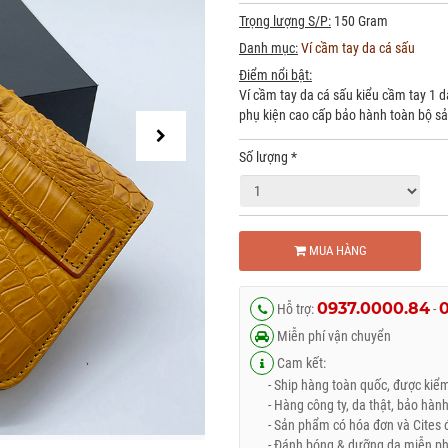
Trọng lượng S/P:
150 Gram
Danh mục:
Ví cầm tay da cá sấu
Điểm nổi bật:
Ví cầm tay da cá sấu kiểu cầm tay 1 d
phụ kiện cao cấp bảo hành toàn bộ s
Số lượng
*
MUA HÀNG
0937.0000.84
Hỗ trợ:
-
Miễn phí vận chuyển
Cam kết:
- Ship hàng toàn quốc, được kiểm 
- Hàng công ty, da thật, bảo hành
- Sản phẩm có hóa đơn và Cites đ
- Đánh bóng & dưỡng da miễn phí 