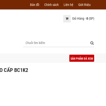
Bản đồ
Chính sách
Liên hệ
Giới thiệu
Giỏ Hàng -
0
(SP)
SẢN PHẨM ĐÃ XEM
AO CẤP BC1K2