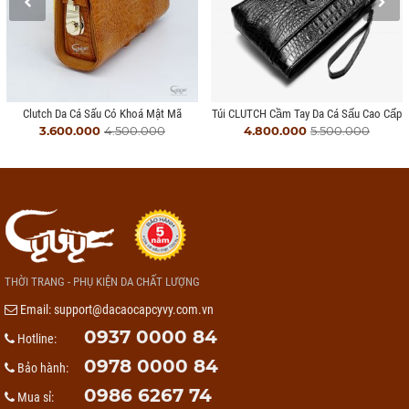
Clutch Da Cá Sấu Có Khoá Mật Mã
Túi CLUTCH Cầm Tay Da Cá Sấu Cao Cấp
3.600.000
4.500.000
4.800.000
5.500.000
THỜI TRANG - PHỤ KIỆN DA CHẤT LƯỢNG
Email:
support@dacaocapcyvy.com.vn
0937 0000 84
Hotline:
0978 0000 84
Bảo hành:
0986 6267 74
Mua sỉ: