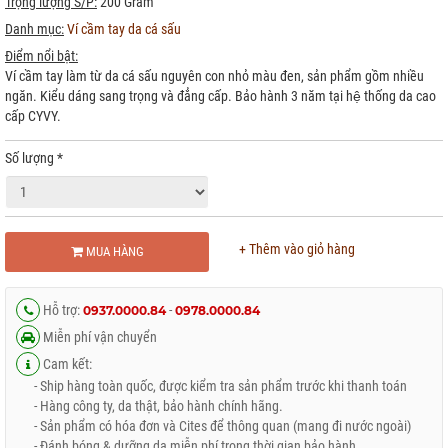
Trọng lượng S/P:
200 Gram
Danh mục:
Ví cầm tay da cá sấu
Điểm nổi bật:
Ví cầm tay làm từ da cá sấu nguyên con nhỏ màu đen, sản phẩm gồm nhiều
ngăn. Kiểu dáng sang trọng và đẳng cấp. Bảo hành 3 năm tại hệ thống da cao
cấp CYVY.
Số lượng
*
+ Thêm vào giỏ hàng
MUA HÀNG
Hỗ trợ:
-
0937.0000.84
0978.0000.84
Miễn phí vận chuyển
Cam kết:
- Ship hàng toàn quốc, được kiểm tra sản phẩm trước khi thanh toán
- Hàng công ty, da thật, bảo hành chính hãng.
- Sản phẩm có hóa đơn và Cites để thông quan (mang đi nước ngoài)
- Đánh bóng & dưỡng da miễn phí trong thời gian bảo hành.