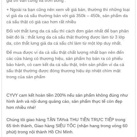
giả thì vân cứng và trơn bóng .
+ Ngoài ra bạn cũng nên xem về giá bán, thường thì những loại
ví giả da cá sấu thường bán với giá 350k – 450k, sản phẩm da
cá sấu thật có giá cao hơn rất nhiều
Đối với thắt lưng da cá sấu thì cách đơn giản nhất để bạn phân
biệt đó là : thắt lưng da cá sấu thật thường được làm từ 3 lớp
da, còn thắt lưng giả da cá sấu chỉ làm từ một lớp duy nhất.
Để mua được ví da cá sấu thật chất lượng nhất bạn nên đến
các cửa hàng có thương hiệu, sản phẩm họ bán ra có phiếu
bảo hành, có cam kết da cá sấu thật, trên sản phẩm ví da cá
sấu thật thường được đóng thương hiệu ép nhiệt chìm mặt
trong của sản phẩm
CYVY cam kết hoàn tiền 200% nếu sản phẩm không đúng như
hình ảnh và nội dung quảng cáo, sản phẩm thực tế còn đẹp
hơn nhiều nhé!
Chúng tôi giao hàng TẬN TAYvà THU TIỀN TRỰC TIẾP trong
65 tỉnh thành, Giao hàng SIÊU TỐC (nhận hang trong vòng 60
phút) trong nội thành Hồ Chí Minh.