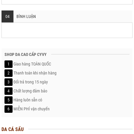
04
BÌNH LUẬN
SHOP DA CAO CẤP CYVY
1
Giao hàng TOÀN QUỐC
2
Thanh toán khi nhận hàng
3
Đổi trả trong 15 ngày
4
Chất lượng đảm bảo
5
Hàng luôn sẵn có
6
MIỄN PHÍ vận chuyển
DA CÁ SẤU