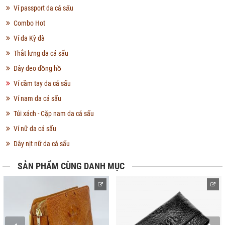
Ví passport da cá sấu
Combo Hot
Ví da Kỳ đà
Thắt lưng da cá sấu
Dây đeo đồng hồ
Ví cầm tay da cá sấu
Ví nam da cá sấu
Túi xách - Cặp nam da cá sấu
Ví nữ da cá sấu
Dây nịt nữ da cá sấu
SẢN PHẨM CÙNG DANH MỤC