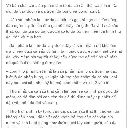
Về bản chất các sản phẩm làm từ da cá sấu thật có 3 loại: Da
gai, da vây đuôi và da trơn (da bụng và bông hông).
– Nếu sản phẩm làm từ da cá sấu có gai thì bạn chỉ cần dùng
đầu ngón tay ấn lên đầu gai nếu thấy cứng thì đó là da cá sấu
thật, còn da giả do gai được dập từ da bò nên mềm và hình thù
gai tròn và mịn hơn.
– Sản phẩm làm từ da vây đuôi, đây là sản phẩm rất khó làm
giả vì vây đuôi cá sấu có hình tam giác được ép nằm sát bề mặt
da, vây mềm nhưng rất chắc, nếu dùng tay để cố tình xé rách
nó quả là điều không đơn giản
– Loại khó phân biệt nhất là sản phẩm làm từ da trơn mà đặc
biệt là da phần bụng, khi gặp những sản phẩm da cá sâu loại
này bạn chỉ cần nhìn kỹ bề mặt sản phẩm và xét 2 yếu tố:
+ Thứ nhất: da cá sấu thật cầm lên bạn sẽ cảm nhận được da
mềm, có độ đàn hồi cao còn da giả thì dùng máy ép nhiệt để
dập vân nên da đét và cứng.
+ Thứ hai là nhìn kỹ từng vân da, da cá sấu thật thì các vân da
không đều nhau, đặc biệt các khớp nối tạo nên các vân gia
mềm và linh hoạt giống như đường chỉ tay con người, còn da