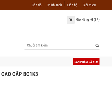
Bản đồ
Chính sách
Liên hệ
Giới thiệu
Giỏ Hàng -
0
(SP)
SẢN PHẨM ĐÃ XEM
U CAO CẤP BC1K3