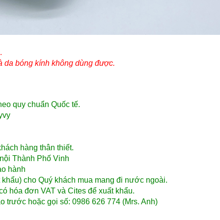
.
 và da bóng kính không dùng được.
theo quy chuẩn Quốc tế.
yvy
́ch hàng thân thiết.
ội Thành Phố Vinh
̉o hành
ất khẩu) cho Quý khách mua mang đi nước ngoài.
có hóa đơn VAT và Cites để xuất khẩu.
o trước hoặc gọi số: 0986 626 774 (Mrs. Anh)