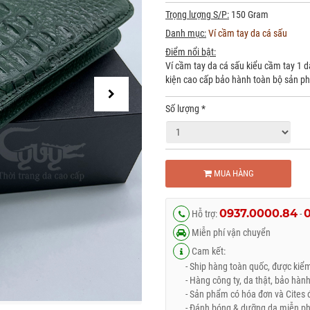
Trọng lượng S/P:
150 Gram
Danh mục:
Ví cầm tay da cá sấu
Điểm nổi bật:
Ví cầm tay da cá sấu kiểu cầm tay 1 dâ
kiện cao cấp bảo hành toàn bộ sản p
Số lượng
*
MUA HÀNG
0937.0000.84
Hỗ trợ:
-
Miễn phí vận chuyển
Cam kết:
- Ship hàng toàn quốc, được kiểm 
- Hàng công ty, da thật, bảo hành
- Sản phẩm có hóa đơn và Cites đ
- Đánh bóng & dưỡng da miễn phí 