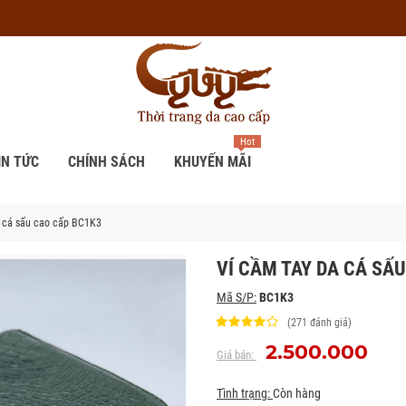
Hot
IN TỨC
CHÍNH SÁCH
KHUYẾN MÃI
a cá sấu cao cấp BC1K3
VÍ CẦM TAY DA CÁ SẤ
Mã S/P:
BC1K3
(271 đánh giá)
2.500.000
Giá bán:
Tình trạng:
Còn hàng