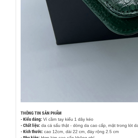
THÔNG TIN SẢN PHẨM
- Kiểu dáng:
Ví cầm tay kiểu 1 dây kéo
- Chất liệu:
da cá sấu thật - dòng da cao cấp, mặt trong lót d
- Kích thước:
cao 12cm, dài 22 cm, đáy rộng 2.5 cm
- Phụ kiện:
Hợp kim cao cấp không ghỉ