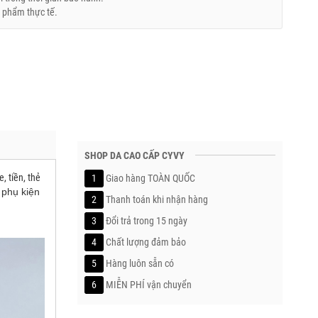
 phẩm thực tế.
SHOP DA CAO CẤP CYVY
, tiền, thẻ
1
Giao hàng TOÀN QUỐC
 phụ kiện
2
Thanh toán khi nhận hàng
3
Đổi trả trong 15 ngày
4
Chất lượng đảm bảo
5
Hàng luôn sẵn có
6
MIỄN PHÍ vận chuyển