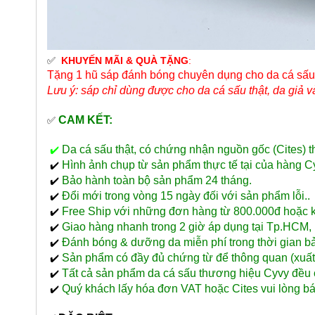
✅
KHUYẾN MÃI & QUÀ TẶNG
:
Tặng 1 hũ sáp đánh bóng chuyên dụng cho da cá sấu
Lưu ý: sáp chỉ dùng được cho da cá sấu thật, da giả
CAM KẾT:
✅
Da cá sấu thật, có chứng nhận nguồn gốc (Cites) 
✔️
Hình ảnh chụp từ sản phẩm thực tế tại của hàng C
✔️
Bảo hành toàn bộ sản phẩm 24 tháng.
✔️
Đổi mới trong vòng 15 ngày đối với sản phẩm lỗi..
✔️
Free Ship với những đơn hàng từ 800.000đ hoặc kha
✔️
Giao hàng nhanh trong 2 giờ áp dụng tại Tp.HCM, n
✔️
Đánh bóng & dưỡng da miễn phí trong thời gian ba
✔️
Sản phẩm có đầy đủ chứng từ để thông quan (xu
✔️
Tất cả sản phẩm da cá sấu thương hiệu Cyvy đều 
✔️
Quý khách lấy hóa đơn VAT hoặc Cites vui lòng bá
✔️