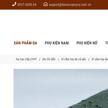
0937.0000.84
support@dacaocapcyvy.com.vn
SẢN PHẨM DA
PHỤ KIỆN NAM
PHỤ KIỆN NỮ
T
Da Cao Cấp CYVY
DA CÁ SẤU
Ví cầm tay da cá sấu
Ví cầm tay d