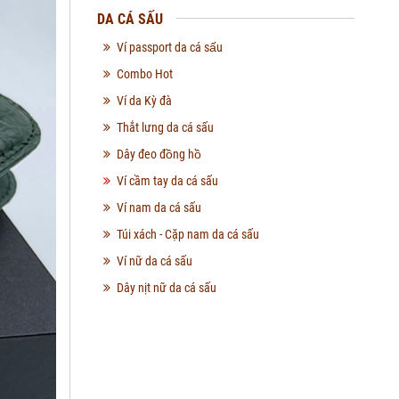
DA CÁ SẤU
Ví passport da cá sấu
Combo Hot
Ví da Kỳ đà
Thắt lưng da cá sấu
Dây đeo đồng hồ
Ví cầm tay da cá sấu
Ví nam da cá sấu
Túi xách - Cặp nam da cá sấu
Ví nữ da cá sấu
Dây nịt nữ da cá sấu