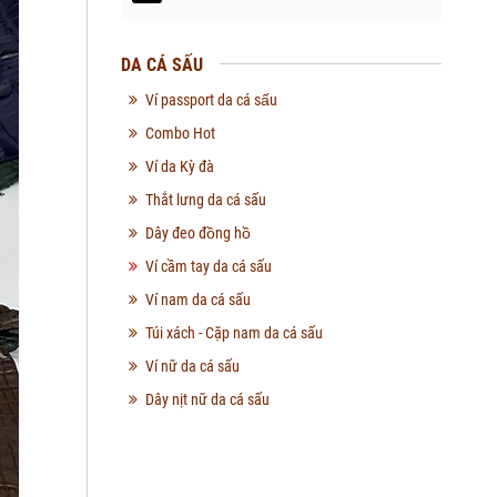
DA CÁ SẤU
Ví passport da cá sấu
Combo Hot
Ví da Kỳ đà
Thắt lưng da cá sấu
Dây đeo đồng hồ
Ví cầm tay da cá sấu
Ví nam da cá sấu
Túi xách - Cặp nam da cá sấu
Ví nữ da cá sấu
Dây nịt nữ da cá sấu