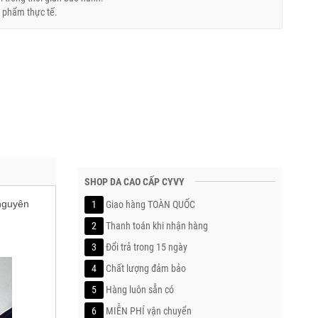
 phẩm thực tế.
SHOP DA CAO CẤP CYVY
 nguyên
1
Giao hàng TOÀN QUỐC
2
Thanh toán khi nhận hàng
3
Đổi trả trong 15 ngày
4
Chất lượng đảm bảo
5
Hàng luôn sẵn có
6
MIỄN PHÍ vận chuyển