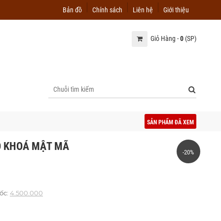
Bản đồ
Chính sách
Liên hệ
Giới thiệu
Giỏ Hàng -
0
(SP)
SẢN PHẨM ĐÃ XEM
Ó KHOÁ MẬT MÃ
-20%
ốc:
4.500.000