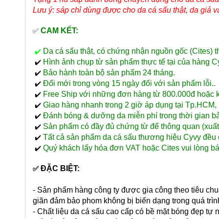
Lưu ý: sáp chỉ dùng được cho da cá sấu thật, da giả
CAM KẾT:
✅
Da cá sấu thật, có chứng nhận nguồn gốc (Cites) 
✔️
Hình ảnh chụp từ sản phẩm thực tế tại của hàng C
✔️
Bảo hành toàn bộ sản phẩm 24 tháng.
✔️
Đổi mới trong vòng 15 ngày đối với sản phẩm lỗi..
✔️
Free Ship với những đơn hàng từ 800.000đ hoặc kha
✔️
Giao hàng nhanh trong 2 giờ áp dụng tại Tp.HCM, n
✔️
Đánh bóng & dưỡng da miễn phí trong thời gian ba
✔️
Sản phẩm có đầy đủ chứng từ để thông quan (xu
✔️
Tất cả sản phẩm da cá sấu thương hiệu Cyvy đều 
✔️
Quý khách lấy hóa đơn VAT hoặc Cites vui lòng bá
✔️
ĐẶC BIỆT:
✅
- Sản phẩm hàng công ty được gia công theo tiêu chu
giãn đảm bảo phom không bị biến dạng trong quá trìn
- Chất liệu da cá sấu cao cấp có bề mặt bóng đẹp tự 