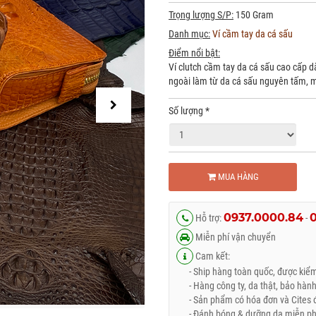
Trọng lượng S/P:
150 Gram
Danh mục:
Ví cầm tay da cá sấu
Điểm nổi bật:
Ví clutch cầm tay da cá sấu cao cấp 
ngoài làm từ da cá sấu nguyên tấm, mặ
Số lượng
*
MUA HÀNG
0937.0000.84
Hỗ trợ:
-
Miễn phí vận chuyển
Cam kết:
- Ship hàng toàn quốc, được kiểm 
- Hàng công ty, da thật, bảo hành
- Sản phẩm có hóa đơn và Cites đ
- Đánh bóng & dưỡng da miễn phí 