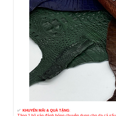
✅
KHUYẾN MÃI & QUÀ TẶNG
:
Tặng 1 hũ sáp đánh bóng chuyên dụng cho da cá sấu