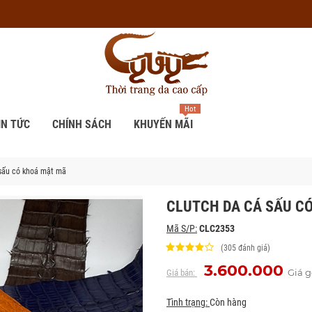
Hot
IN TỨC
CHÍNH SÁCH
KHUYẾN MÃI
sấu có khoá mật mã
CLUTCH DA CÁ SẤU C
Mã S/P:
CLC2353
(305 đánh giá)
3.600.000
Giá g
Giá bán:
Tình trạng:
Còn hàng