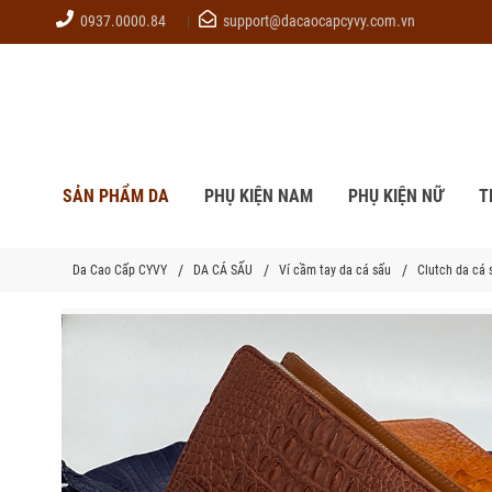
0937.0000.84
support@dacaocapcyvy.com.vn
SẢN PHẨM DA
PHỤ KIỆN NAM
PHỤ KIỆN NỮ
T
Da Cao Cấp CYVY
DA CÁ SẤU
Ví cầm tay da cá sấu
Clutch da cá 