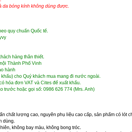
 và da bóng kính không dùng được.
theo quy chuẩn Quốc tế.
yvy
́ch hàng thân thiết.
ội Thành Phố Vinh
̉o hành
ất khẩu) cho Quý khách mua mang đi nước ngoài.
có hóa đơn VAT và Cites để xuất khẩu.
o trước hoặc gọi số: 0986 626 774 (Mrs. Anh)
ẩn chất lượng cao, nguyên phụ liệu cao cấp, sản phẩm có lót 
h dùng.
nhiên, không bay màu, không bong tróc.