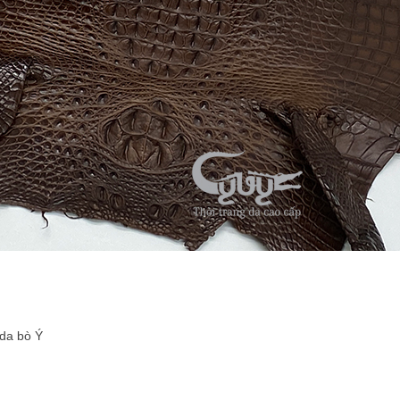
 da bò Ý