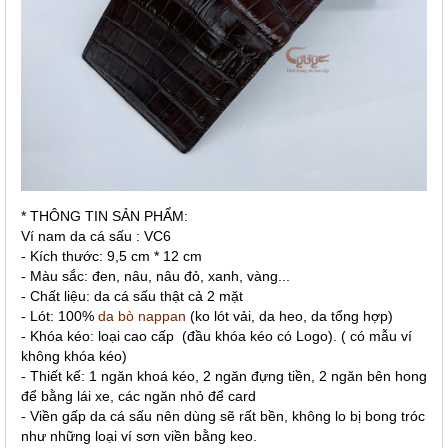
* THÔNG TIN SẢN PHẨM:
Ví nam da cá sấu : VC6
- Kích thước: 9,5 cm * 12 cm
- Màu sắc: đen, nâu, nâu đỏ, xanh, vàng...
- Chất liệu: da cá sấu thật cả 2 mặt
- Lót: 100%
da bò nappan
(ko lót vải, da heo, da tổng hợp)
- Khóa kéo: loại cao cấp (đầu khóa kéo có Logo). ( có mẫu ví
không khóa kéo)
- Thiết kế: 1 ngăn khoá kéo, 2 ngăn đựng tiền, 2 ngăn bên hong
để bằng lái xe, các ngăn nhỏ để card
- Viền gấp da cá sấu nên dùng sẽ rất bền, không lo bị bong tróc
như những loại ví sơn viền bằng keo.