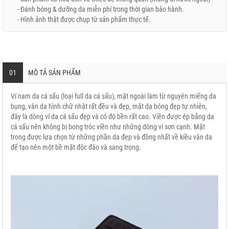
- Đánh bóng & dưỡng da miễn phí trong thời gian bảo hành.
- Hình ảnh thật được chụp từ sản phẩm thực tế.
01
MÔ TẢ SẢN PHẨM
Ví nam da cá sấu (loại full da cá sấu), mặt ngoài làm từ nguyên miếng da
bụng, vân da hình chữ nhật rất đều và đẹp, mặt da bóng đẹp tự nhiên,
đây là dòng ví da cá sấu đẹp và có độ bền rất cao. Viền được ép bằng da
cá sấu nên không bị bong tróc viền như những dòng ví sơn cạnh. Mặt
trong được lựa chọn từ những phần da đẹp và đồng nhất về kiều vân da
để tạo nên một bề mặt độc đáo và sang trọng.