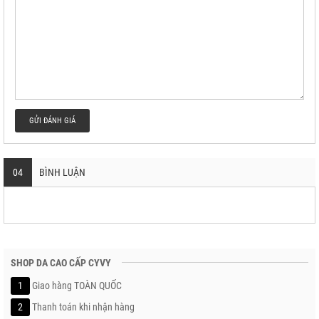
GỬI ĐÁNH GIÁ
04
BÌNH LUẬN
SHOP DA CAO CẤP CYVY
1
Giao hàng TOÀN QUỐC
2
Thanh toán khi nhận hàng