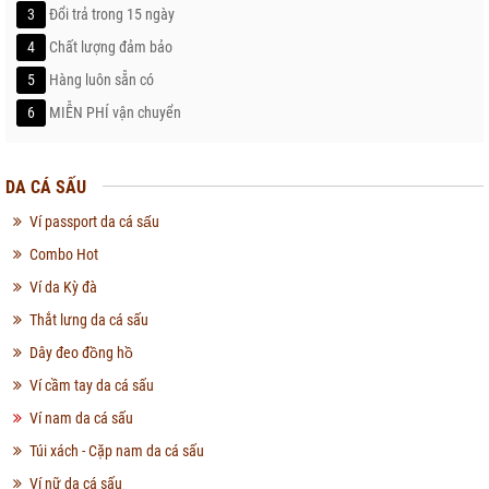
3
Đổi trả trong 15 ngày
4
Chất lượng đảm bảo
5
Hàng luôn sẵn có
6
MIỄN PHÍ vận chuyển
DA CÁ SẤU
Ví passport da cá sấu
Combo Hot
Ví da Kỳ đà
Thắt lưng da cá sấu
Dây đeo đồng hồ
Ví cầm tay da cá sấu
Ví nam da cá sấu
Túi xách - Cặp nam da cá sấu
Ví nữ da cá sấu