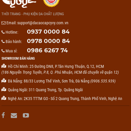
THỜI TRANG - PHỤ KIỆN DA CHẤT LƯỢNG
Email:
support@dacaocapcyvy.com.vn
0937 0000 84
Hotline:
0978 0000 84
Bảo hành:
0986 6267 74
Mua sỉ:
SHOWROOM BÁN HÀNG
Hồ Chí Minh: 25 Đường DN8, P.Tân Hưng Thuận, Q.12, HCM
(186 Nguyễn Trọng Tuyển, P.8, Q. Phú Nhuận, HCM đã chuyển về quận 12)
Đà Nẵng: 88/33 Lương Thế Vinh, Sơn Trà, Đà Nẵng
(0906.535.939)
Quảng Ngãi: 311 Quang Trung, Tp. Quãng Ngãi
Nghệ An: 2K35 TTTM GO - Số 2 Quang Trung, Thành Phố Vinh, Nghệ An