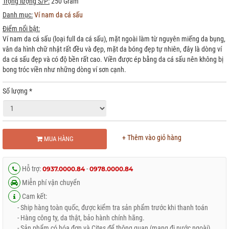
Trọng lượng S/P:
250 Gram
Danh mục:
Ví nam da cá sấu
Điểm nổi bật:
Ví nam da cá sấu (loại full da cá sấu), mặt ngoài làm từ nguyên miếng da bụng,
vân da hình chữ nhật rất đều và đẹp, mặt da bóng đẹp tự nhiên, đây là dòng ví
da cá sấu đẹp và có độ bền rất cao. Viền được ép bằng da cá sấu nên không bị
bong tróc viền như những dòng ví sơn cạnh.
Số lượng
*
+ Thêm vào giỏ hàng
MUA HÀNG
Hỗ trợ:
-
0937.0000.84
0978.0000.84
Miễn phí vận chuyển
Cam kết:
- Ship hàng toàn quốc, được kiểm tra sản phẩm trước khi thanh toán
- Hàng công ty, da thật, bảo hành chính hãng.
- Sản phẩm có hóa đơn và Cites để thông quan (mang đi nước ngoài)