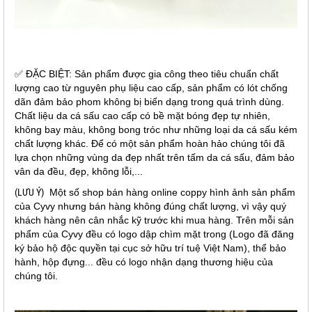
✅ ĐẶC BIỆT: Sản phẩm được gia công theo tiêu chuẩn chất
lượng cao từ nguyên phụ liệu cao cấp, sản phẩm có lót chống
dãn đảm bảo phom không bị biến dạng trong quá trình dùng.
Chất liệu da cá sấu cao cấp có bề mặt bóng đẹp tự nhiên,
không bay màu, không bong tróc như những loại da cá sấu kém
chất lượng khác. Để có một sản phẩm hoàn hảo chúng tôi đã
lựa chọn những vùng da đẹp nhất trên tấm da cá sấu, đảm bảo
vân da đều, đẹp, không lỗi,...
(LƯU Ý)
Một số shop bán hàng online coppy hình ảnh sản phẩm
của Cyvy nhưng bán hàng không đúng chất lượng, vì vậy quý
khách hàng nên cân nhắc kỹ trước khi mua hàng. Trên mỗi sản
phẩm của Cyvy đều có logo dập chìm mặt trong (Logo đã đăng
ký bảo hộ độc quyền tại cục sở hữu trí tuệ Việt Nam), thể bảo
hành, hộp đựng... đều có logo nhận dạng thương hiệu của
chúng tôi.