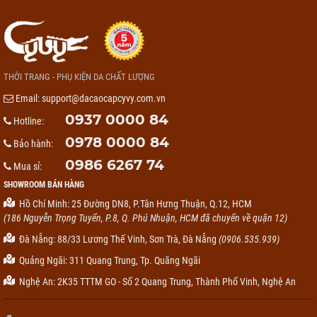
THỜI TRANG - PHỤ KIỆN DA CHẤT LƯỢNG
Email:
support@dacaocapcyvy.com.vn
0937 0000 84
Hotline:
0978 0000 84
Bảo hành:
0986 6267 74
Mua sỉ:
SHOWROOM BÁN HÀNG
Hồ Chí Minh: 25 Đường DN8, P.Tân Hưng Thuận, Q.12, HCM
(186 Nguyễn Trọng Tuyển, P.8, Q. Phú Nhuận, HCM đã chuyển về quận 12)
Đà Nẵng: 88/33 Lương Thế Vinh, Sơn Trà, Đà Nẵng
(0906.535.939)
Quảng Ngãi: 311 Quang Trung, Tp. Quãng Ngãi
Nghệ An: 2K35 TTTM GO - Số 2 Quang Trung, Thành Phố Vinh, Nghệ An