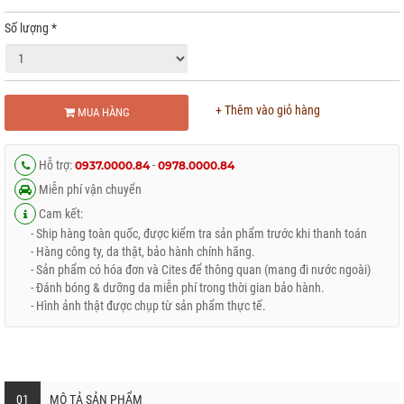
Số lượng
*
+ Thêm vào giỏ hàng
MUA HÀNG
Hỗ trợ:
-
0937.0000.84
0978.0000.84
Miễn phí vận chuyển
Cam kết:
- Ship hàng toàn quốc, được kiểm tra sản phẩm trước khi thanh toán
- Hàng công ty, da thật, bảo hành chính hãng.
- Sản phẩm có hóa đơn và Cites để thông quan (mang đi nước ngoài)
- Đánh bóng & dưỡng da miễn phí trong thời gian bảo hành.
- Hình ảnh thật được chụp từ sản phẩm thực tế.
01
MÔ TẢ SẢN PHẨM