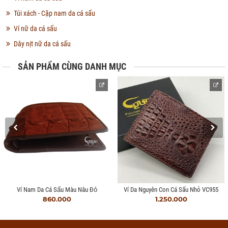
Túi xách - Cặp nam da cá sấu
Ví nữ da cá sấu
Dây nịt nữ da cá sấu
SẢN PHẨM CÙNG DANH MỤC
Ví Nam Da Cá Sấu Màu Nâu Đỏ
Ví Da Nguyên Con Cá Sấu Nhỏ VC955
860.000
1.250.000