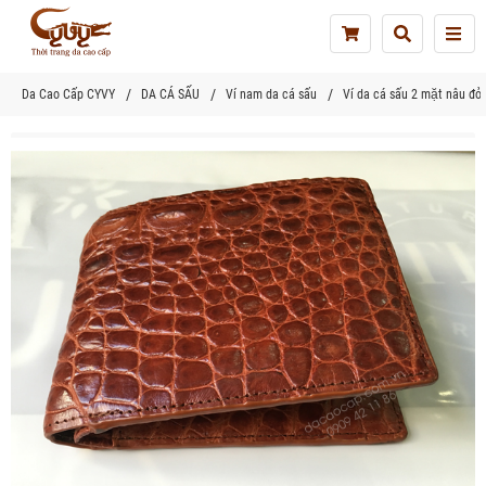
Tog
nav
Da Cao Cấp CYVY
DA CÁ SẤU
Ví nam da cá sấu
Ví da cá sấu 2 mặt nâu đỏ