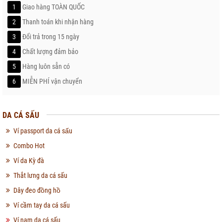
1
Giao hàng TOÀN QUỐC
2
Thanh toán khi nhận hàng
3
Đổi trả trong 15 ngày
4
Chất lượng đảm bảo
5
Hàng luôn sẵn có
6
MIỄN PHÍ vận chuyển
DA CÁ SẤU
Ví passport da cá sấu
Combo Hot
Ví da Kỳ đà
Thắt lưng da cá sấu
Dây đeo đồng hồ
Ví cầm tay da cá sấu
Ví nam da cá sấu