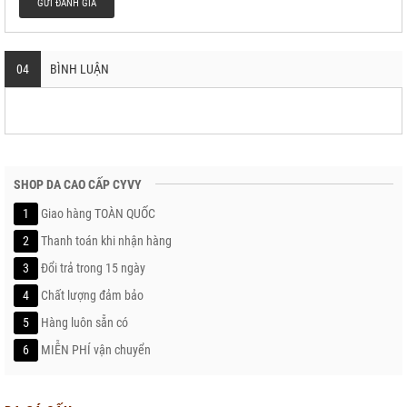
GỬI ĐÁNH GIÁ
04
BÌNH LUẬN
SHOP DA CAO CẤP CYVY
1
Giao hàng TOÀN QUỐC
2
Thanh toán khi nhận hàng
3
Đổi trả trong 15 ngày
4
Chất lượng đảm bảo
5
Hàng luôn sẵn có
6
MIỄN PHÍ vận chuyển