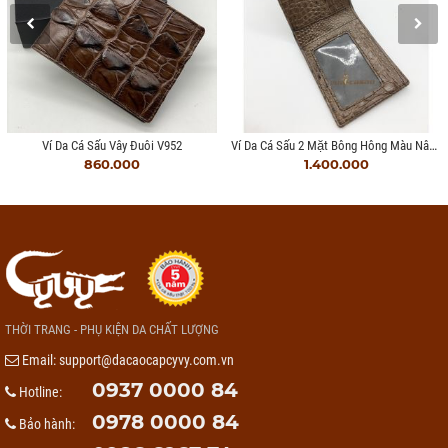
Ví Da Cá Sấu 2 Mặt Bông Hông Màu Nâu Đất
Ví Da Cá Sấu Vây Đuôi V952
860.000
1.400.000
THỜI TRANG - PHỤ KIỆN DA CHẤT LƯỢNG
Email:
support@dacaocapcyvy.com.vn
0937 0000 84
Hotline:
0978 0000 84
Bảo hành: