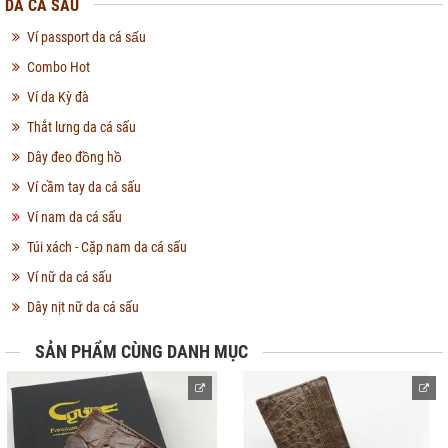
DA CÁ SẤU
Ví passport da cá sấu
Combo Hot
Ví da Kỳ đà
Thắt lưng da cá sấu
Dây đeo đồng hồ
Ví cầm tay da cá sấu
Ví nam da cá sấu
Túi xách - Cặp nam da cá sấu
Ví nữ da cá sấu
Dây nịt nữ da cá sấu
SẢN PHẨM CÙNG DANH MỤC