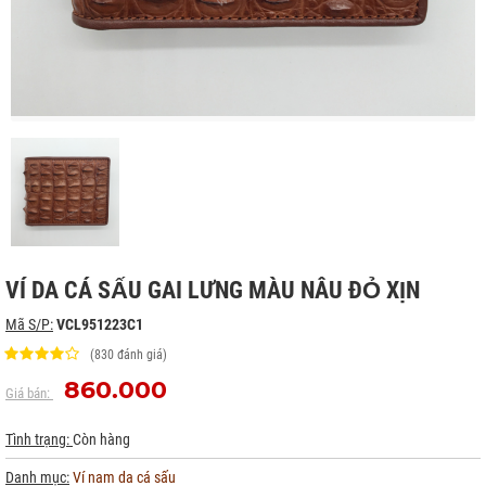
VÍ DA CÁ SẤU GAI LƯNG MÀU NÂU ĐỎ XỊN
Mã S/P:
VCL951223C1
(830 đánh giá)
860.000
Giá bán:
Tình trạng:
Còn hàng
Danh mục:
Ví nam da cá sấu