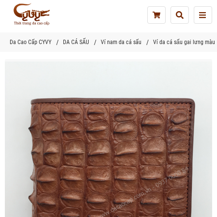
Tog
nav
Da Cao Cấp CYVY
DA CÁ SẤU
Ví nam da cá sấu
Ví da cá sấu gai lưng màu 