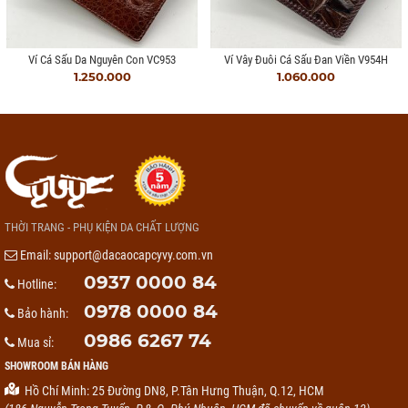
Ví Cá Sấu Da Nguyên Con VC953
Ví Vây Đuôi Cá Sấu Đan Viền V954H
1.250.000
1.060.000
THỜI TRANG - PHỤ KIỆN DA CHẤT LƯỢNG
Email:
support@dacaocapcyvy.com.vn
0937 0000 84
Hotline:
0978 0000 84
Bảo hành:
0986 6267 74
Mua sỉ:
SHOWROOM BÁN HÀNG
Hồ Chí Minh: 25 Đường DN8, P.Tân Hưng Thuận, Q.12, HCM