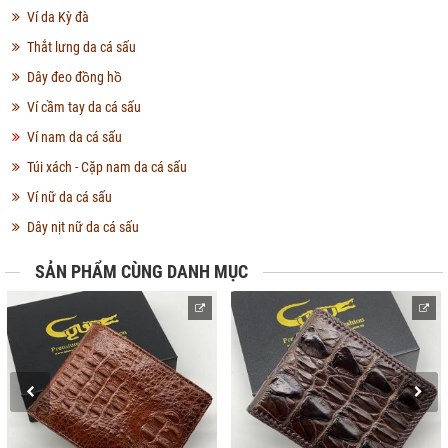
Ví da Kỳ đà
Thắt lưng da cá sấu
Dây đeo đồng hồ
Ví cầm tay da cá sấu
Ví nam da cá sấu
Túi xách - Cặp nam da cá sấu
Ví nữ da cá sấu
Dây nịt nữ da cá sấu
SẢN PHẨM CÙNG DANH MỤC