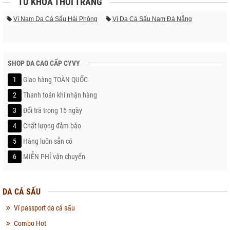
TỪ KHÓA THỜI TRANG
Ví Nam Da Cá Sấu Hải Phòng
Ví Da Cá Sấu Nam Đà Nẵng
SHOP DA CAO CẤP CYVY
1
Giao hàng TOÀN QUỐC
2
Thanh toán khi nhận hàng
3
Đổi trả trong 15 ngày
4
Chất lượng đảm bảo
5
Hàng luôn sẵn có
6
MIỄN PHÍ vận chuyển
DA CÁ SẤU
Ví passport da cá sấu
Combo Hot