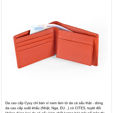
Da cao cấp Cyvy chỉ bán ví nam làm từ da cá sấu thật - dòng
da cao cấp xuất khẩu (Nhật, Nga, EU...) có CITES, tuyệt đối
không dùng loại da cá sấu kém chất lượng bán trôi nổi trên thị