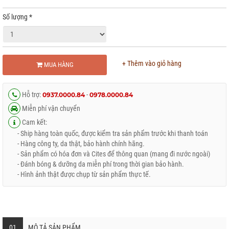
Số lượng
*
+ Thêm vào giỏ hàng
MUA HÀNG
Hỗ trợ:
-
0937.0000.84
0978.0000.84
Miễn phí vận chuyển
Cam kết:
- Ship hàng toàn quốc, được kiểm tra sản phẩm trước khi thanh toán
- Hàng công ty, da thật, bảo hành chính hãng.
- Sản phẩm có hóa đơn và Cites để thông quan (mang đi nước ngoài)
- Đánh bóng & dưỡng da miễn phí trong thời gian bảo hành.
- Hình ảnh thật được chụp từ sản phẩm thực tế.
01
MÔ TẢ SẢN PHẨM