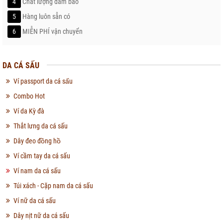
4
Chất lượng đảm bảo
5
Hàng luôn sẵn có
6
MIỄN PHÍ vận chuyển
DA CÁ SẤU
Ví passport da cá sấu
Combo Hot
Ví da Kỳ đà
Thắt lưng da cá sấu
Dây đeo đồng hồ
Ví cầm tay da cá sấu
Ví nam da cá sấu
Túi xách - Cặp nam da cá sấu
Ví nữ da cá sấu
Dây nịt nữ da cá sấu