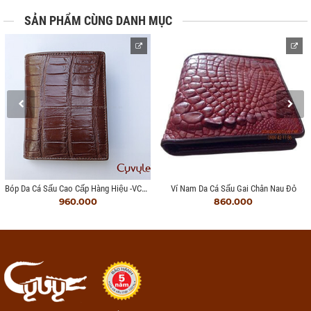
SẢN PHẨM CÙNG DANH MỤC
Bóp Da Cá Sấu Cao Cấp Hàng Hiệu -VCCL955I
Ví Nam Da Cá Sấu Gai Chân Nau Đỏ
960.000
860.000