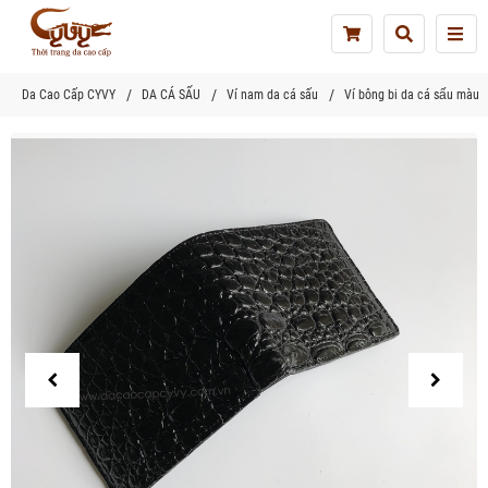
Tog
nav
Da Cao Cấp CYVY
DA CÁ SẤU
Ví nam da cá sấu
Ví bông bi da cá sấu màu 