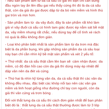
- Nếu sản phẩm làm từ da cá sấu có gai thì bạn chỉ cần dùng
đầu ngón tay ấn lên đầu gai nếu thấy cứng thì đó là da cá sấu
thật, còn da giả do gai được dập từ da bò nên mềm và hình thù
gai tròn và mịn hơn.
- Sản phẩm làm từ da vây đuôi, đây là sản phẩm rất khó làm
giả vì vây đuôi cá sấu có hình tam giác được ép nằm sát bề mặt
da, vây mềm nhưng rất chắc, nếu dùng tay để cố tình xé rách
nó quả là điều không đơn giản.
- Loại khó phân biệt nhất là sản phẩm làm từ da trơn mà đặc
biệt là da phần bụng, khi gặp những sản phẩm da cá sâu loại
này bạn chỉ cần nhìn kỹ bề mặt sản phẩm và xét 2 yếu tố:
+ Thứ nhất: da cá sấu thật cầm lên bạn sẽ cảm nhận được da
mềm, có độ đàn hồi cao còn da giả thì dùng máy ép nhiệt để
dập vân nên da đét và cứng.
+ Thứ hai là nhìn kỹ từng vân da, da cá sấu thật thì các vân da
không đều nhau, đặc biệt các khớp nối tạo nên các vân gia
mềm và linh hoạt giống như đường chỉ tay con người, còn da
giả thì vân cứng và trơn bóng .
Đối với thắt lưng da cá sấu thì cách đơn giản nhất để bạn phân
biệt đó là : thắt lưng da cá sấu thật thường được làm từ 3 lớp