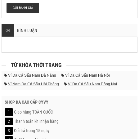
GỬI ĐÁNH GIÁ
04
BÌNH LUẬN
TỪ KHÓA THỜI TRANG
Ví Da Cá Sấu Nam Đà Nẵng
Ví Da Cá Sấu Nam Hà Nội
Ví Nam Da Cá Sấu Hải Phòng
Ví Da Cá Sấu Nam Đồng Nai
SHOP DA CAO CẤP CYVY
1
Giao hàng TOÀN QUỐC
2
Thanh toán khi nhận hàng
3
Đổi trả trong 15 ngày