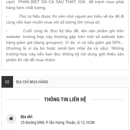
cách PHÂN BIỆT DA CÁ SẤU THẬT, GIẢ để tránh mua phải
hàng kém chất lượng.
-
Thứ tư:
Nếu được thì nên nhờ người am hiểu về da để đi
cùng nếu bạn muốn mua với số lượng lớn (mua sỉ).
-
Cuối cùng là:
Đọc kỹ tiêu đề, tên sản phẩm ghi trên
website: trường hợp này thường gặp trên một số website bán
hàng giảm giá (dạng groupon). Ví dụ: ví cá sấu giảm giá 50%...
(thường là ví da bò hoặc simili làm nhái da cá sấu). Những
trường hợp này nếu bạn đọc không kỹ nội dung giới thiệu sản
phẩm thì rất dễ mua nhầm.
02
ĐỊA CHỈ MUA HÀNG
THÔNG TIN LIÊN HỆ
Địa chỉ:
25 Đường DN8, P.Tân Hưng Thuận, Q.12, HCM