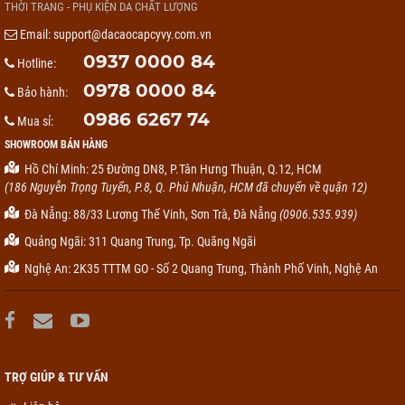
THỜI TRANG - PHỤ KIỆN DA CHẤT LƯỢNG
Email:
support@dacaocapcyvy.com.vn
0937 0000 84
Hotline:
0978 0000 84
Bảo hành:
0986 6267 74
Mua sỉ:
SHOWROOM BÁN HÀNG
Hồ Chí Minh: 25 Đường DN8, P.Tân Hưng Thuận, Q.12, HCM
(186 Nguyễn Trọng Tuyển, P.8, Q. Phú Nhuận, HCM đã chuyển về quận 12)
Đà Nẵng: 88/33 Lương Thế Vinh, Sơn Trà, Đà Nẵng
(0906.535.939)
Quảng Ngãi: 311 Quang Trung, Tp. Quãng Ngãi
Nghệ An: 2K35 TTTM GO - Số 2 Quang Trung, Thành Phố Vinh, Nghệ An
TRỢ GIÚP & TƯ VẤN