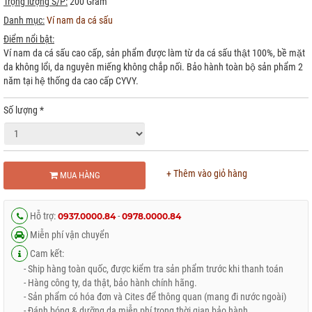
Trọng lượng S/P:
200 Gram
Danh mục:
Ví nam da cá sấu
Điểm nổi bật:
Ví nam da cá sấu cao cấp, sản phẩm được làm từ da cá sấu thật 100%, bề mặt
da không lổi, da nguyên miếng không chắp nối. Bảo hành toàn bộ sản phẩm 2
năm tại hệ thống da cao cấp CYVY.
Số lượng
*
+ Thêm vào giỏ hàng
MUA HÀNG
Hỗ trợ:
-
0937.0000.84
0978.0000.84
Miễn phí vận chuyển
Cam kết:
- Ship hàng toàn quốc, được kiểm tra sản phẩm trước khi thanh toán
- Hàng công ty, da thật, bảo hành chính hãng.
- Sản phẩm có hóa đơn và Cites để thông quan (mang đi nước ngoài)
- Đánh bóng & dưỡng da miễn phí trong thời gian bảo hành.