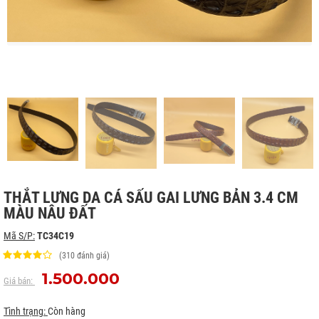
THẮT LƯNG DA CÁ SẤU GAI LƯNG BẢN 3.4 CM
MÀU NÂU ĐẤT
Mã S/P:
TC34C19
(310 đánh giá)
1.500.000
Giá bán:
Tình trạng:
Còn hàng