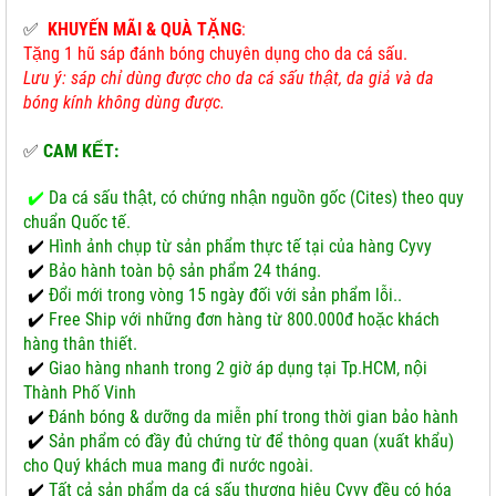
✅
KHUYẾN MÃI & QUÀ TẶNG
:
Tặng 1 hũ sáp đánh bóng chuyên dụng cho da cá sấu.
Lưu ý: sáp chỉ dùng được cho da cá sấu thật, da giả và da
bóng kính không dùng được.
✅
CAM KẾT:
✔️
Da cá sấu thật, có chứng nhận nguồn gốc (Cites) theo quy
chuẩn Quốc tế.
✔️
Hình ảnh chụp từ sản phẩm thực tế tại của hàng Cyvy
✔️
Bảo hành toàn bộ sản phẩm 24 tháng.
✔️
Đổi mới trong vòng 15 ngày đối với sản phẩm lỗi..
✔️
Free Ship với những đơn hàng từ 800.000đ hoặc khách
hàng thân thiết.
✔️
Giao hàng nhanh trong 2 giờ áp dụng tại Tp.HCM, nội
Thành Phố Vinh
✔️
Đánh bóng & dưỡng da miễn phí trong thời gian bảo hành
✔️
Sản phẩm có đầy đủ chứng từ để thông quan (xuất khẩu)
cho Quý khách mua mang đi nước ngoài.
✔️
Tất cả sản phẩm da cá sấu thương hiệu Cyvy đều có hóa