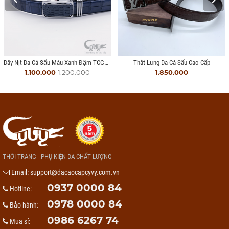
Dây Nịt Da Cá Sấu Màu Xanh Đậm TCGA356
Thắt Lưng Da Cá Sấu Cao Cấp
1.100.000
1.200.000
1.850.000
THỜI TRANG - PHỤ KIỆN DA CHẤT LƯỢNG
Email:
support@dacaocapcyvy.com.vn
0937 0000 84
Hotline:
0978 0000 84
Bảo hành:
0986 6267 74
Mua sỉ: