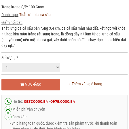
Trọng lượng S/P:
100 Gram
Danh mục:
Thắt lưng da cá sấu
Điểm nổi bật:
Thắt lưng da cá sấu bản rộng 3.4 cm, da cá sấu màu nâu đất, kết hợp với khóa
nịt hợp kim màu trắng rất sang trọng, là dòng dây nịt làm từ da lưng cá sấu
(nguyên con) nên mặt da cá gai, vây đuôi phân bố đều chạy dọc theo chiều dài
dây nịt./
Số lượng
*
+ Thêm vào giỏ hàng
MUA HÀNG
Hỗ trợ:
-
0937.0000.84
0978.0000.84
Miễn phí vận chuyển
Cam kết:
- Ship hàng toàn quốc, được kiểm tra sản phẩm trước khi thanh toán