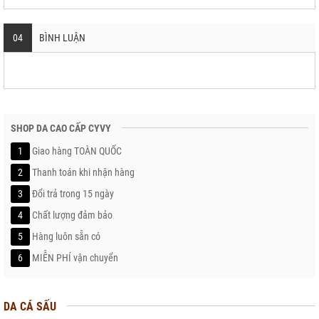
04
BÌNH LUẬN
SHOP DA CAO CẤP CYVY
1
Giao hàng TOÀN QUỐC
2
Thanh toán khi nhận hàng
3
Đổi trả trong 15 ngày
4
Chất lượng đảm bảo
5
Hàng luôn sẵn có
6
MIỄN PHÍ vận chuyển
DA CÁ SẤU