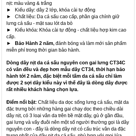
nịt: màu vàng & trắng
► Kiểu dây: dây 2 lớp, khóa cài tự động
► Chất liệu: Da cá sấu cao cấp, phần gia chính giữ
lưng cá sấu - mặt sau lót da bò
► Kiểu khóa: Khóa cài tự động - chất liệu hợp kim cao
cấp.
►
Bảo Hành 2 năm,
đánh bóng và làm mới sản phẩm
miễn phí trong thời gian bảo hành.
Dòng dây nịt da cá sấu nguyên con gai lưng CT34C
có vân đều và đẹp hơn mẫu dây CT34, thời hạn bảo
hành tới 2 năm, đặc biệt mỗi tấm da cá sấu chỉ làm
được 2 sợi dây kiểu này vì thế đây là dòng dây được
rất nhiều khách hàng chọn lựa.
Điểm nổi bật:
Chất liệu da dọc sống lưng cá sấu, mặt da
đặc trưng bởi những hàng gai chạy dọc theo chiều dài
dây nịt, có 3 loại vân da trên bề mặt dây, gù ở gần đầu,
gai lưng và vẩy đuôi nên một số người thường gọi là dây
nguyên con - đây là dòng dây nịt có cấu trúc vân da đặc
trưng nhất của dây nịt da cá sấu, phù hợp với mọi lứa