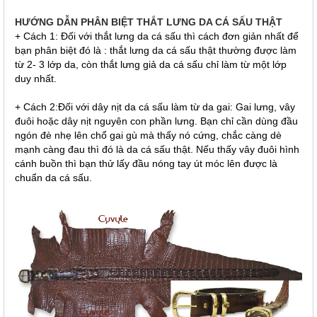
HƯỚNG DẪN PHÂN BIỆT THẮT LƯNG DA CÁ SẤU THẬT
+ Cách 1: Đối với thắt lưng da cá sấu thì cách đơn giản nhất để
bạn phân biệt đó là : thắt lưng da cá sấu thật thường được làm
từ 2- 3 lớp da, còn thắt lưng giả da cá sấu chỉ làm từ một lớp
duy nhất.
+ Cách 2:Đối với dây nịt da cá sấu làm từ da gai: Gai lưng, vây
đuôi hoặc dây nịt nguyên con phần lưng. Bạn chỉ cần dùng đầu
ngón đè nhẹ lên chổ gai gù mà thấy nó cứng, chắc càng dè
mạnh càng đau thì đó là da cá sấu thật. Nếu thấy vây đuôi hình
cánh buồn thì bạn thử lấy đầu nóng tay út móc lên được là
chuẩn da cá sấu.