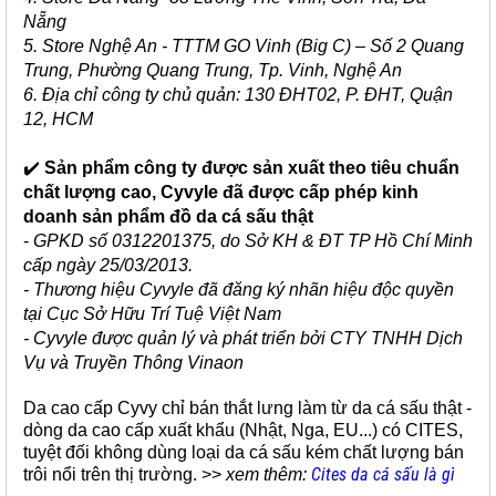
Nẵng
5. Store Nghệ An - TTTM GO Vinh (Big C) – Số 2 Quang
Trung, Phường Quang Trung, Tp. Vinh, Nghệ An
6. Địa chỉ công ty chủ quản: 130 ĐHT02, P. ĐHT, Quận
12, HCM
✔️
Sản phẩm công ty được sản xuất theo tiêu chuẩn
chất lượng cao, Cyvyle đã được cấp phép kinh
doanh sản phẩm đồ da cá sấu thật
-
GPKD số 0312201375, do Sở KH & ĐT TP Hồ Chí Minh
cấp ngày 25/03/2013.
- Thương hiệu Cyvyle đã đăng ký nhãn hiệu độc quyền
tại Cục Sở Hữu Trí Tuệ Việt Nam
- Cyvyle được quản lý và phát triển bởi CTY TNHH Dịch
Vụ và Truyền Thông Vinaon
Da cao cấp Cyvy chỉ bán thắt lưng làm từ da cá sấu thật -
dòng da cao cấp xuất khẩu (Nhật, Nga, EU...) có CITES,
tuyệt đối không dùng loại da cá sấu kém chất lượng bán
Cites da cá sấu là gì
trôi nổi trên thị trường. >>
xem thêm: