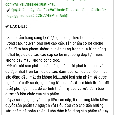
đơn VAT và Cites để xuất khẩu.
✔️
Quý khách lấy hóa đơn VAT hoặc Cites vui lòng báo trước
hoặc gọi số: 0986 626 774 (Mrs. Anh)
✅
ĐẶC BIỆT:
- Sản phẩm hàng công ty được gia công theo tiêu chuẩn chất
lượng cao, nguyên phụ liệu cao cấp, sản phẩm có lót chống
giãn đảm bảo phom không bị biến dạng trong quá trình dùng.
- Chất liệu da cá sấu cao cấp có bề mặt bóng đẹp tự nhiên,
không bay màu, không bong tróc.
- Để có một sản phẩm hoàn hảo, chúng tôi phải lựa chọn vùng
da đẹp nhất trên tấm da cá sấu, đảm bảo vân da cân đối, màu
sắc đồng đều, mặt da không lỗi,...,m
ỗi loại sản phẩm sẽ được
nghiên cứu để sử dụng những tấm da cá sấu có kích thước (độ
tuổi) phù hợp nhất, để có tính thẩm mỹ cao và vừa đảm bảo
được độ bền chắc của sản phẩm.
- Cyvy sử dụng nguyên phụ liệu cao cấp, tỉ mỉ trong khâu kiểm
duyệt sản phẩm từ nguyên vật liệu đầu vào cho đến những
sản phẩm đã hoàn thiện. Luôn đảm bảo rằng sản phẩm tới tay