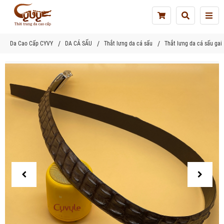
Tog
nav
Da Cao Cấp CYVY
DA CÁ SẤU
Thắt lưng da cá sấu
Thắt lưng da cá sấu gai 