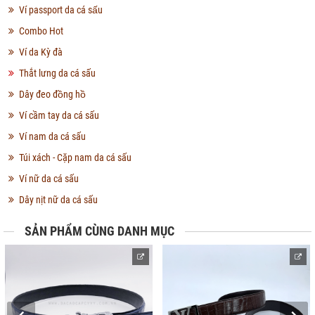
Ví passport da cá sấu
Combo Hot
Ví da Kỳ đà
Thắt lưng da cá sấu
Dây đeo đồng hồ
Ví cầm tay da cá sấu
Ví nam da cá sấu
Túi xách - Cặp nam da cá sấu
Ví nữ da cá sấu
Dây nịt nữ da cá sấu
SẢN PHẨM CÙNG DANH MỤC