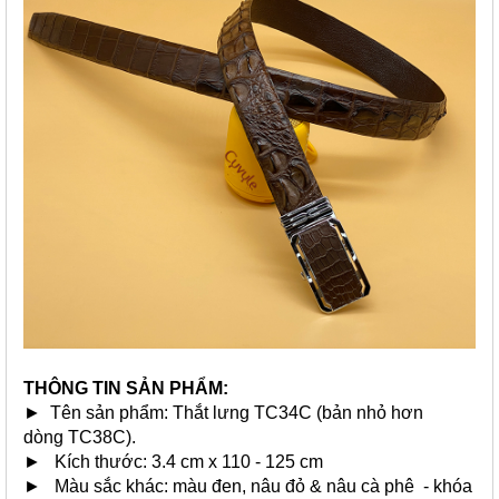
THÔNG TIN SẢN PHẨM:
► Tên sản phẩm: Thắt lưng TC34C (bản nhỏ hơn
dòng TC38C).
► Kích thước: 3.4 cm x 110 - 125 cm
► Màu sắc khác:
màu đen
, nâu đỏ & nâu cà phê - khóa