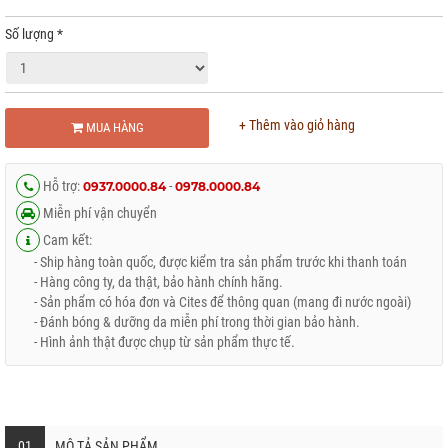
Số lượng
*
+ Thêm vào giỏ hàng
MUA HÀNG
Hỗ trợ:
-
0937.0000.84
0978.0000.84
Miễn phí vận chuyển
Cam kết:
- Ship hàng toàn quốc, được kiểm tra sản phẩm trước khi thanh toán
- Hàng công ty, da thật, bảo hành chính hãng.
- Sản phẩm có hóa đơn và Cites để thông quan (mang đi nước ngoài)
- Đánh bóng & dưỡng da miễn phí trong thời gian bảo hành.
- Hình ảnh thật được chụp từ sản phẩm thực tế.
01
MÔ TẢ SẢN PHẨM