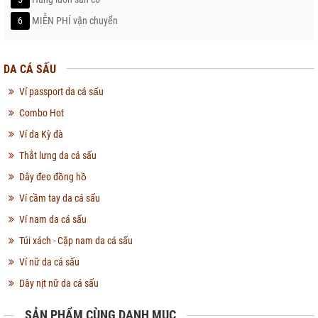
6
MIỄN PHÍ vận chuyển
DA CÁ SẤU
Ví passport da cá sấu
Combo Hot
Ví da Kỳ đà
Thắt lưng da cá sấu
Dây đeo đồng hồ
Ví cầm tay da cá sấu
Ví nam da cá sấu
Túi xách - Cặp nam da cá sấu
Ví nữ da cá sấu
Dây nịt nữ da cá sấu
SẢN PHẨM CÙNG DANH MỤC