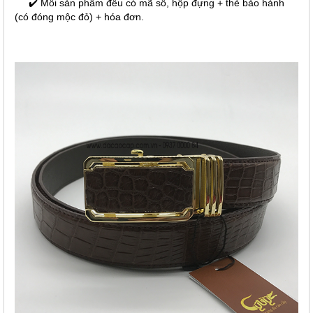
✔️ Mỗi sản phẩm đều có mã số, hộp đựng + thẻ bảo hành
(có đóng mộc đỏ) + hóa đơn.