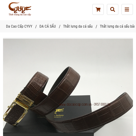
Tog
nav
Da Cao Cấp CYVY
DA CÁ SẤU
Thắt lưng da cá sấu
Thắt lưng da cá sấu bản