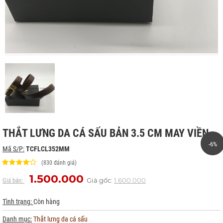
THẮT LƯNG DA CÁ SẤU BẢN 3.5 CM MAY VIỀN
-6%
Mã S/P:
TCFLCL352MM
(830 đánh giá)
1.500.000
Giá gốc:
1.600.000
Giá bán:
Tình trạng:
Còn hàng
Danh mục:
Thắt lưng da cá sấu