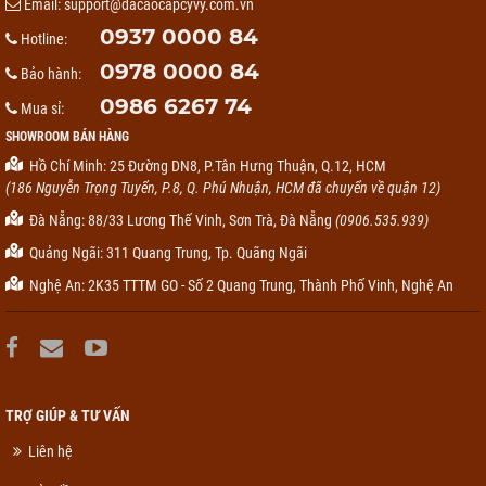
Email:
support@dacaocapcyvy.com.vn
0937 0000 84
Hotline:
0978 0000 84
Bảo hành:
0986 6267 74
Mua sỉ:
SHOWROOM BÁN HÀNG
Hồ Chí Minh: 25 Đường DN8, P.Tân Hưng Thuận, Q.12, HCM
(186 Nguyễn Trọng Tuyển, P.8, Q. Phú Nhuận, HCM đã chuyển về quận 12)
Đà Nẵng: 88/33 Lương Thế Vinh, Sơn Trà, Đà Nẵng
(0906.535.939)
Quảng Ngãi: 311 Quang Trung, Tp. Quãng Ngãi
Nghệ An: 2K35 TTTM GO - Số 2 Quang Trung, Thành Phố Vinh, Nghệ An
TRỢ GIÚP & TƯ VẤN
Liên hệ