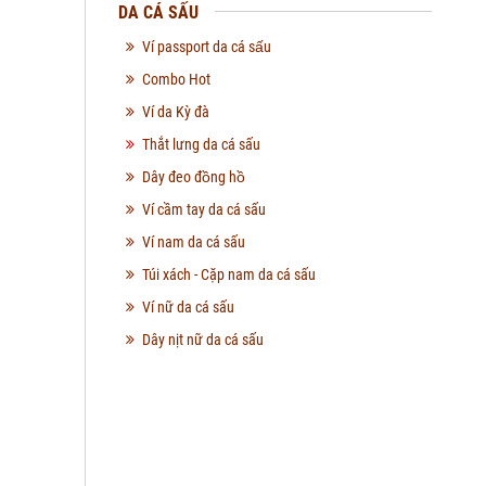
DA CÁ SẤU
Ví passport da cá sấu
Combo Hot
Ví da Kỳ đà
Thắt lưng da cá sấu
Dây đeo đồng hồ
Ví cầm tay da cá sấu
Ví nam da cá sấu
Túi xách - Cặp nam da cá sấu
Ví nữ da cá sấu
Dây nịt nữ da cá sấu