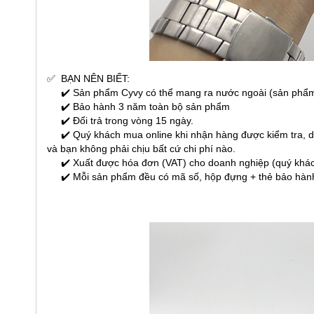
✅
BẠN NÊN BIẾT:
✔️ Sản phẩm Cyvy có thể mang ra nước ngoài (sản phẩm
✔️ Bảo hành 3 năm toàn bộ sản phẩm
✔️ Đổi trả trong vòng 15 ngày.
✔️ Quý khách mua online khi nhận hàng được kiểm tra, dùn
và bạn không phải chịu bất cứ chi phí nào.
✔️ Xuất được hóa đơn (VAT) cho doanh nghiệp (quý khách 
✔️ Mỗi sản phẩm đều có mã số, hộp đựng + thẻ bảo hành