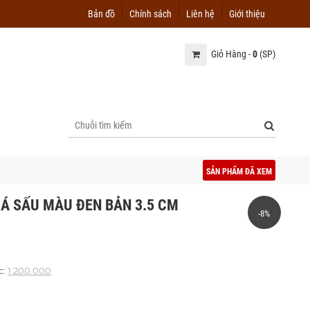
Bản đồ
Chính sách
Liên hệ
Giới thiệu
Giỏ Hàng -
0
(SP)
SẢN PHẨM ĐÃ XEM
Á SẤU MÀU ĐEN BẢN 3.5 CM
-8%
c:
1.200.000