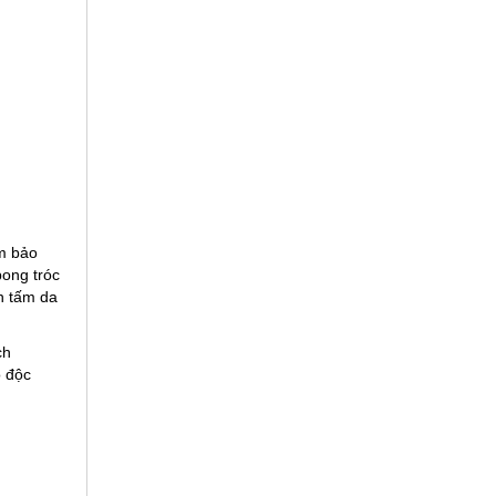
m bảo
bong tróc
n tấm da
ch
ộ độc