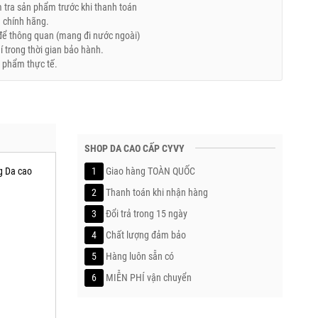
tra sản phẩm trước khi thanh toán
 chính hãng.
ể thông quan (mang đi nước ngoài)
trong thời gian bảo hành.
 phẩm thực tế.
SHOP DA CAO CẤP CYVY
́ng Da cao
1
Giao hàng TOÀN QUỐC
2
Thanh toán khi nhận hàng
3
Đổi trả trong 15 ngày
4
Chất lượng đảm bảo
5
Hàng luôn sẵn có
6
MIỄN PHÍ vận chuyển