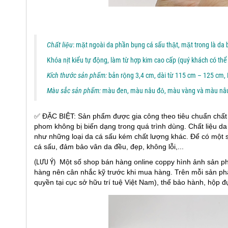
Chất liệu
: mặt ngoài da phần bụng cá sấu thật, mặt trong là da 
Khóa nịt kiểu tự động, làm từ hợp kim cao cấp (quý khách có thể 
Kích thước sản phẩm:
bản rộng 3,4 cm, dài từ 115 cm – 125 cm, B
Màu sắc sản phẩm:
màu đen, màu nâu đỏ, màu vàng và màu nâu
✅ ĐẶC BIỆT: Sản phẩm được gia công theo tiêu chuẩn chất 
phom không bị biến dạng trong quá trình dùng. Chất liệu d
như những loại da cá sấu kém chất lượng khác. Để có một 
cá sấu, đảm bảo vân da đều, đẹp, không lỗi,...
(LƯU Ý)
Một số shop bán hàng online coppy hình ảnh sản p
hàng nên cân nhắc kỹ trước khi mua hàng. Trên mỗi sản ph
quyền tại cục sở hữu trí tuệ Việt Nam), thể bảo hành, hộp 