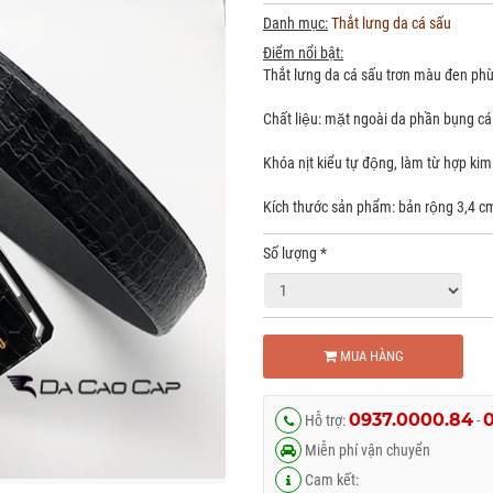
Danh mục:
Thắt lưng da cá sấu
Điểm nổi bật:
Thắt lưng da cá sấu trơn màu đen phù h
Chất liệu: mặt ngoài da phần bụng cá
Khóa nịt kiểu tự động, làm từ hợp kim
Kích thước sản phẩm: bản rộng 3,4 c
Số lượng
*
MUA HÀNG
0937.0000.84
Hỗ trợ:
-
Miễn phí vận chuyển
Cam kết: