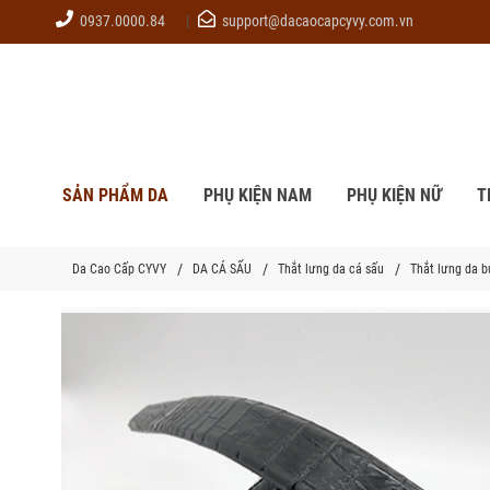
0937.0000.84
support@dacaocapcyvy.com.vn
SẢN PHẨM DA
PHỤ KIỆN NAM
PHỤ KIỆN NỮ
T
Da Cao Cấp CYVY
DA CÁ SẤU
Thắt lưng da cá sấu
Thắt lưng da b