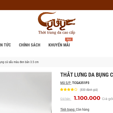
Hot
IN TỨC
CHÍNH SÁCH
KHUYẾN MÃI
ụng cá sấu màu đen bản 3.5 cm
THẮT LƯNG DA BỤNG C
Mã S/P:
TCGA351P3
(830 đánh giá)
1.100.000
Giá gố
Giá bán:
Tình trạng:
Còn hàng