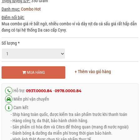
Trọng lượng S/P:
350 Gram
Danh mục:
Combo Hot
Điểm nổi bật:
Mua combo giá rẻ bất ngờ, nhiều combo ví và dây nịt da cá sấu giá rất hấp dẫn
đang có tại hệ thống Da cao cấp Cyvy.
Số lượng
*
+ Thêm vào giỏ hàng
MUA HÀNG
Hỗ trợ:
-
0937.0000.84
0978.0000.84
Miễn phí vận chuyển
Cam kết:
- Ship hàng toàn quốc, được kiểm tra sản phẩm trước khi thanh toán
- Hàng công ty, da thật, bảo hành chính hãng.
- Sản phẩm có hóa đơn và Cites để thông quan (mang đi nước ngoài)
- Đánh bóng & dưỡng da miễn phí trong thời gian bảo hành.
- Hình ảnh thật được chụp từ sản phẩm thực tế.