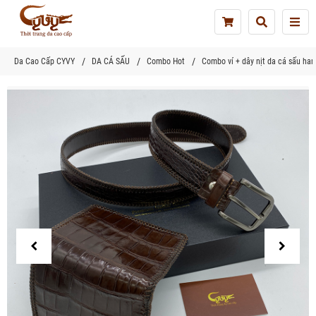
Tog
nav
Da Cao Cấp CYVY
DA CÁ SẤU
Combo Hot
Combo ví + dây nịt da cá sấu h