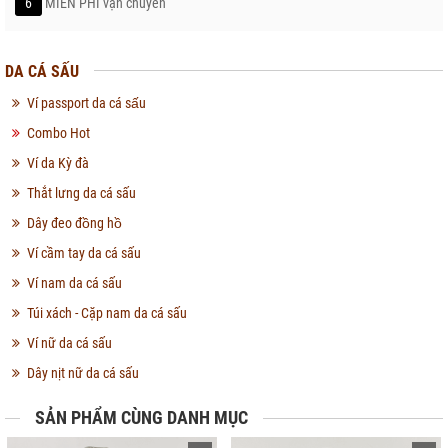
6
MIỄN PHÍ vận chuyển
DA CÁ SẤU
Ví passport da cá sấu
Combo Hot
Ví da Kỳ đà
Thắt lưng da cá sấu
Dây đeo đồng hồ
Ví cầm tay da cá sấu
Ví nam da cá sấu
Túi xách - Cặp nam da cá sấu
Ví nữ da cá sấu
Dây nịt nữ da cá sấu
SẢN PHẨM CÙNG DANH MỤC