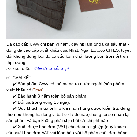
Da cao cấp Cyvy chỉ bán ví nam, dây nịt làm từ da cá sấu thật -
dòng da cao cấp xuất khẩu qua Nhật, Nga, EU...có CITES, tuyệt
đối không dùng loại da cá sấu kém chất lượng bán trôi nổi trên
thị trường.
>>
xem thêm:
Cites da cá sấu là gì?
✅
CAM KẾT:
✔️ Sản phẩm Cyvy có thể mang ra nước ngoài (sản phẩm
xuất khẩu có
Cites
)
✔️ Bảo hành 3 năm toàn bộ sản phẩm
✔️ Đổi trả trong vòng 15 ngày.
✔️ Quý khách mua online khi nhận hàng được kiểm tra, dùng
thử nếu không hài lòng vì bất cứ lý do nào,chúng tôi sẽ nhận lại
sản phẩm và bạn không phải chịu bất cứ chi phí nào.
✔️ Xuất được hóa đơn (VAT) cho doanh nghiệp (quý khách
cần xuất hóa đơn VAT vui lòng báo với bộ phận chốt đơn hàng