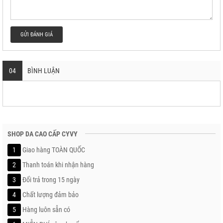
GỬI ĐÁNH GIÁ
04
BÌNH LUẬN
SHOP DA CAO CẤP CYVY
1
Giao hàng TOÀN QUỐC
2
Thanh toán khi nhận hàng
3
Đổi trả trong 15 ngày
4
Chất lượng đảm bảo
5
Hàng luôn sẵn có