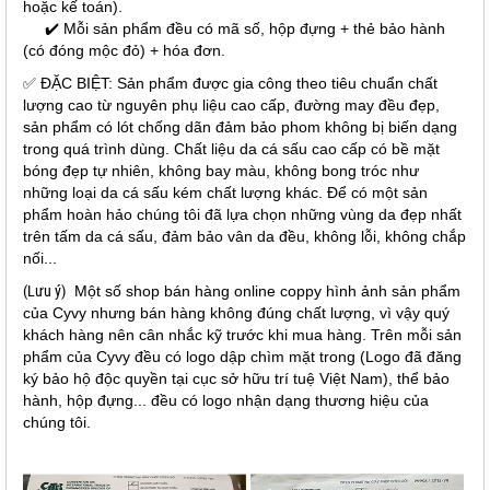
hoặc kế toán).
✔️ Mỗi sản phẩm đều có mã số, hộp đựng + thẻ bảo hành
(có đóng mộc đỏ) + hóa đơn.
✅ ĐẶC BIỆT: Sản phẩm được gia công theo tiêu chuẩn chất
lượng cao từ nguyên phụ liệu cao cấp, đường may đều đẹp,
sản phẩm có lót chống dãn đảm bảo phom không bị biến dạng
trong quá trình dùng. Chất liệu da cá sấu cao cấp có bề mặt
bóng đẹp tự nhiên, không bay màu, không bong tróc như
những loại da cá sấu kém chất lượng khác. Để có một sản
phẩm hoàn hảo chúng tôi đã lựa chọn những vùng da đẹp nhất
trên tấm da cá sấu, đảm bảo vân da đều, không lỗi, không chắp
nối...
(Lưu ý)
Một số shop bán hàng online coppy hình ảnh sản phẩm
của Cyvy nhưng bán hàng không đúng chất lượng, vì vậy quý
khách hàng nên cân nhắc kỹ trước khi mua hàng. Trên mỗi sản
phẩm của Cyvy đều có logo dập chìm mặt trong (Logo đã đăng
ký bảo hộ độc quyền tại cục sở hữu trí tuệ Việt Nam), thể bảo
hành, hộp đựng... đều có logo nhận dạng thương hiệu của
chúng tôi.