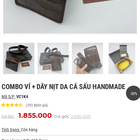
COMBO VÍ + DÂY NỊT DA CÁ SẤU HANDMADE
-30%
Mã S/P:
VC1K4
(293 đánh giá)
1.855.000
Giá gốc:
2.650.000
Giá bán:
Tình trạng:
Còn hàng