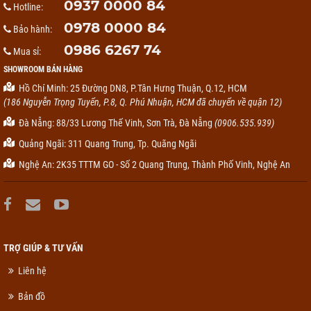
0937 0000 84
Hotline:
0978 0000 84
Bảo hành:
0986 6267 74
Mua sỉ:
SHOWROOM BÁN HÀNG
Hồ Chí Minh: 25 Đường DN8, P.Tân Hưng Thuận, Q.12, HCM
(186 Nguyễn Trọng Tuyển, P.8, Q. Phú Nhuận, HCM đã chuyển về quận 12)
Đà Nẵng: 88/33 Lương Thế Vinh, Sơn Trà, Đà Nẵng
(0906.535.939)
Quảng Ngãi: 311 Quang Trung, Tp. Quãng Ngãi
Nghệ An: 2K35 TTTM GO - Số 2 Quang Trung, Thành Phố Vinh, Nghệ An
TRỢ GIÚP & TƯ VẤN
Liên hệ
Bản đồ