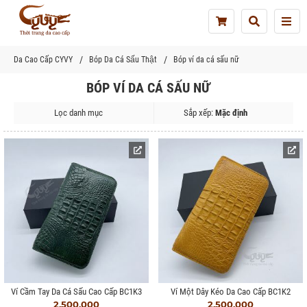
Tog
nav
Da Cao Cấp CYVY
Bóp Da Cá Sấu Thật
Bóp ví da cá sấu nữ
BÓP VÍ DA CÁ SẤU NỮ
Lọc danh mục
Sắp xếp:
Mặc định
Ví Cầm Tay Da Cá Sấu Cao Cấp BC1K3
Ví Một Dây Kéo Da Cao Cấp BC1K2
2.500.000
2.500.000