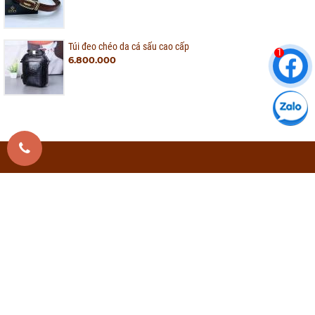
Túi đeo chéo da cá sấu cao cấp
1
6.800.000
THỜI TRANG - PHỤ KIỆN DA CHẤT LƯỢNG
Email:
support@dacaocapcyvy.com.vn
0937 0000 84
Hotline:
0978 0000 84
Bảo hành: