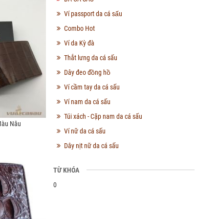
Ví passport da cá sấu
Combo Hot
Ví da Kỳ đà
Thắt lưng da cá sấu
Dây đeo đồng hồ
Ví cầm tay da cá sấu
Ví nam da cá sấu
Túi xách - Cặp nam da cá sấu
Màu Nâu
Ví nữ da cá sấu
Dây nịt nữ da cá sấu
TỪ KHÓA
0