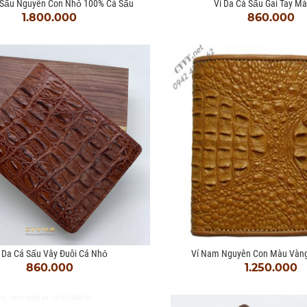
́ Sấu Nguyên Con Nhỏ 100% Cá Sấu
Ví Da Cá Sấu Gai Tay M
1.800.000
860.000
́ Da Cá Sấu Vây Đuôi Cá Nhỏ
Ví Nam Nguyên Con Màu Vàn
860.000
1.250.000