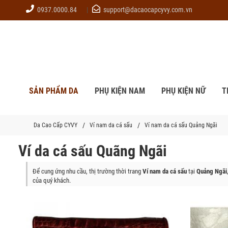
0937.0000.84
support@dacaocapcyvy.com.vn
SẢN PHẨM DA
PHỤ KIỆN NAM
PHỤ KIỆN NỮ
T
Da Cao Cấp CYVY
Ví nam da cá sấu
Ví nam da cá sấu Quảng Ngãi
Ví da cá sấu Quãng Ngãi
Để cung ứng nhu cầu, thị trường thời trang
Ví nam da cá sấu
tại
Quảng Ngãi
của quý khách.