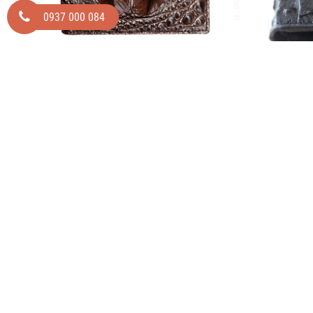
0937 000 084
Ví Gù Đầu Da Cá Sấu - Mã VCZ951220F
Vi Da
1.800.000