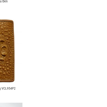
àu Đen
g VCL954P2