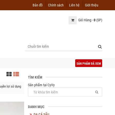
Bản đồ
Chính sách
Liên hệ
Giới thiệu
Giỏ Hàng -
0
(SP)
SẢN PHẨM ĐÃ XEM
TÌM KIẾM
Sản phẩm tại CyVy
uyền lợi sử dụng
DANH MỤC
DA CÁ SẤU