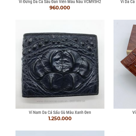
Ví Đứng Da Cá Sấu Đan Viền Màu Nâu VCM95H2
Ví Da Ca
960.000
Ví Nam Da Cá Sấu Gù Màu Xanh Đen
Vi
1.250.000