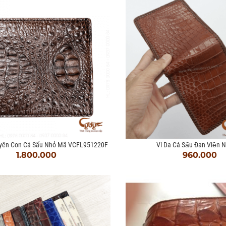
yên Con Cá Sấu Nhỏ Mã VCFL951220F
Ví Da Cá Sấu Đan Viền 
1.800.000
960.000