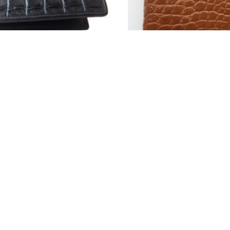
 Cá Sấu Màu Đen - VCL95120C3
Ví Da Cá Sấu 2 Mặt Bông Hôn
860.000
1.400.000