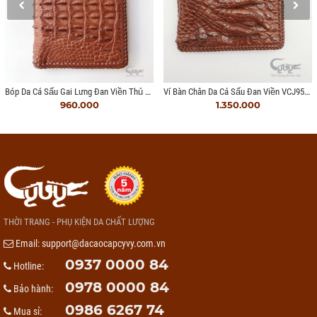
Bóp Da Cá Sấu Gai Lưng Đan Viền Thủ Công
Ví Bàn Chân Da Cá Sấu Đan Viền VCJ9512HM
960.000
1.350.000
THỜI TRANG - PHỤ KIỆN DA CHẤT LƯỢNG
Email:
support@dacaocapcyvy.com.vn
0937 0000 84
Hotline:
0978 0000 84
Bảo hành:
0986 6267 74
Mua sỉ: