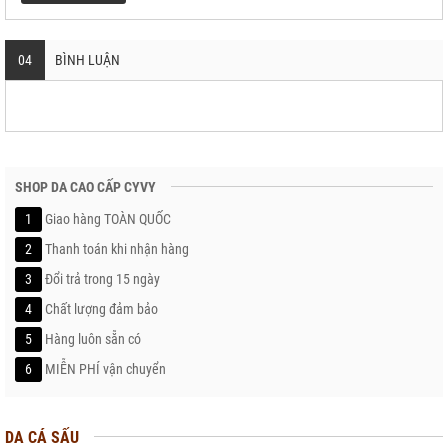
04
BÌNH LUẬN
SHOP DA CAO CẤP CYVY
1
Giao hàng TOÀN QUỐC
2
Thanh toán khi nhận hàng
3
Đổi trả trong 15 ngày
4
Chất lượng đảm bảo
5
Hàng luôn sẵn có
6
MIỄN PHÍ vận chuyển
DA CÁ SẤU