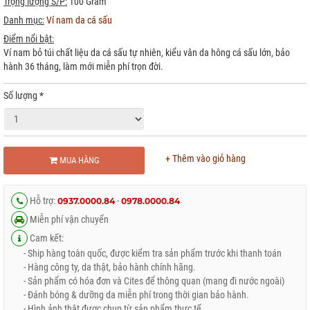
Trọng lượng S/P:
100 Gram
Danh mục:
Ví nam da cá sấu
Điểm nổi bật:
Ví nam bỏ túi chất liệu da cá sấu tự nhiên, kiểu vân da hông cá sấu lớn, bảo
hành 36 tháng, làm mới miễn phí trọn đời.
Số lượng
*
+ Thêm vào giỏ hàng
MUA HÀNG
Hỗ trợ:
-
0937.0000.84
0978.0000.84
Miễn phí vận chuyển
Cam kết:
- Ship hàng toàn quốc, được kiểm tra sản phẩm trước khi thanh toán
- Hàng công ty, da thật, bảo hành chính hãng.
- Sản phẩm có hóa đơn và Cites để thông quan (mang đi nước ngoài)
- Đánh bóng & dưỡng da miễn phí trong thời gian bảo hành.
- Hình ảnh thật được chụp từ sản phẩm thực tế.