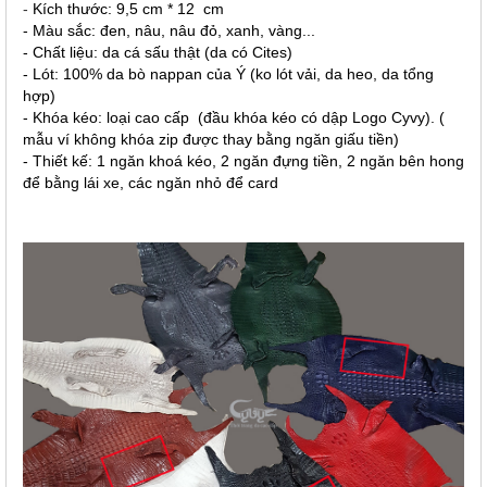
-
Kích thước: 9,5 cm * 12 cm
- Màu sắc: đen, nâu, nâu đỏ, xanh, vàng...
- Chất liệu: da cá sấu thật (da có Cites)
- Lót: 100% da bò nappan của Ý (ko lót vải, da heo, da tổng
hợp)
- Khóa kéo: loại cao cấp (đầu khóa kéo có dập Logo Cyvy). (
mẫu ví không khóa zip được thay bằng ngăn giấu tiền)
- Thiết kế: 1 ngăn khoá kéo, 2 ngăn đựng tiền, 2 ngăn bên hong
để bằng lái xe, các ngăn nhỏ để card