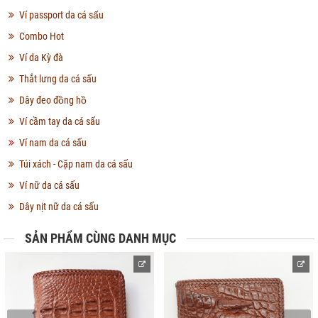
Ví passport da cá sấu
Combo Hot
Ví da Kỳ đà
Thắt lưng da cá sấu
Dây đeo đồng hồ
Ví cầm tay da cá sấu
Ví nam da cá sấu
Túi xách - Cặp nam da cá sấu
Ví nữ da cá sấu
Dây nịt nữ da cá sấu
SẢN PHẨM CÙNG DANH MỤC