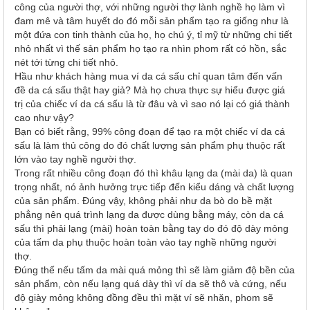
công của người thợ, với những người thợ lành nghề họ làm vì
đam mê và tâm huyết do đó mỗi sản phẩm tạo ra giống như là
một đứa con tinh thành của họ, họ chú ý, tỉ mỹ từ những chi tiết
nhỏ nhất vì thế sản phẩm họ tạo ra nhìn phom rất có hồn, sắc
nét tới từng chi tiết nhỏ.
Hầu như khách hàng mua ví da cá sấu chỉ quan tâm đến vấn
đề da cá sấu thật hay giả? Mà họ chưa thực sự hiểu được giá
trị của chiếc ví da cá sấu là từ đâu và vì sao nó lại có giá thành
cao như vậy?
Bạn có biết rằng, 99% công đoạn để tạo ra một chiếc ví da cá
sấu là làm thủ công do đó chất lượng sản phẩm phụ thuộc rất
lớn vào tay nghề người thợ.
Trong rất nhiều công đoạn đó thì khâu lạng da (mài da) là quan
trọng nhất, nó ảnh hưởng trực tiếp đến kiểu dáng và chất lượng
của sản phẩm. Đúng vậy, không phải như da bò do bề mặt
phẳng nên quá trình lạng da được dùng bằng máy, còn da cá
sấu thì phải lạng (mài) hoàn toàn bằng tay do đó độ dày mỏng
của tấm da phụ thuộc hoàn toàn vào tay nghề những người
thợ.
Đúng thế nếu tấm da mài quá mỏng thì sẽ làm giảm độ bền của
sản phẩm, còn nếu lạng quá dày thì ví da sẽ thô và cứng, nếu
độ giày mỏng không đồng đều thì mặt ví sẽ nhăn, phom sẽ