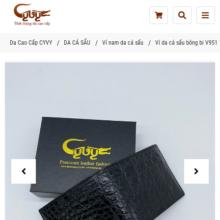
Tog
nav
Da Cao Cấp CYVY
DA CÁ SẤU
Ví nam da cá sấu
Ví da cá sấu bông bi V951