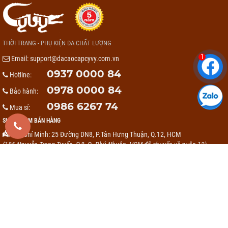
THỜI TRANG - PHỤ KIỆN DA CHẤT LƯỢNG
1
Email:
support@dacaocapcyvy.com.vn
0937 0000 84
Hotline:
0978 0000 84
Bảo hành:
0986 6267 74
Mua sỉ:
SHOWROOM BÁN HÀNG
Hồ Chí Minh: 25 Đường DN8, P.Tân Hưng Thuận, Q.12, HCM
(186 Nguyễn Trọng Tuyển, P.8, Q. Phú Nhuận, HCM đã chuyển về quận 12)
Đà Nẵng: 88/33 Lương Thế Vinh, Sơn Trà, Đà Nẵng
(0906.535.939)
Quảng Ngãi: 311 Quang Trung, Tp. Quãng Ngãi
Nghệ An: 2K35 TTTM GO - Số 2 Quang Trung, Thành Phố Vinh, Nghệ An