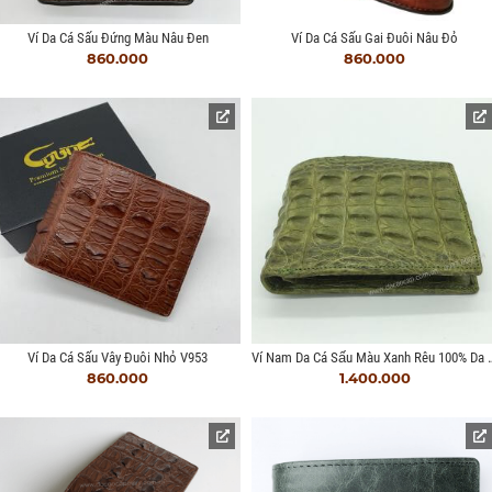
Ví Da Cá Sấu Đứng Màu Nâu Đen
Ví Da Cá Sấu Gai Đuôi Nâu Đỏ
860.000
860.000
Ví Nam Da Cá Sấu Màu 
Ví Da Cá Sấu Vây Đuôi Nhỏ V953
860.000
1.400.000