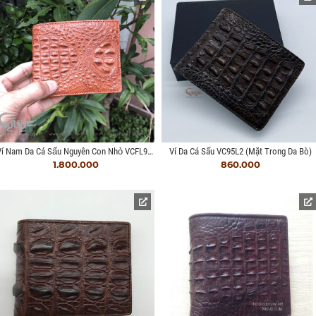
Ví Nam Da Cá Sấu Nguyên Con Nhỏ VCFL953
Ví Da Cá Sấu VC95L2 (mặt Trong Da Bò)
1.800.000
860.000