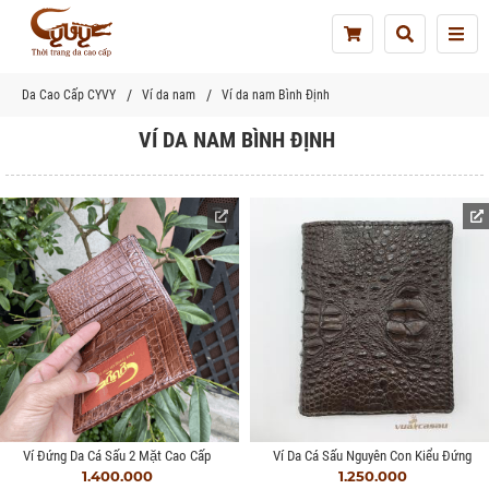
Tog
nav
Da Cao Cấp CYVY
Ví da nam
Ví da nam Bình Định
VÍ DA NAM BÌNH ĐỊNH
Ví Đứng Da Cá Sấu 2 Mặt Cao Cấp
Ví Da Cá Sấu Nguyên Con Kiểu Đứng
1.400.000
1.250.000