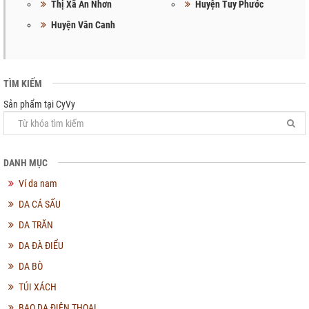
Thị Xã An Nhơn
Huyện Tuy Phước
Huyện Vân Canh
TÌM KIẾM
Sản phẩm tại CyVy
DANH MỤC
Ví da nam
DA CÁ SẤU
DA TRĂN
DA ĐÀ ĐIỂU
DA BÒ
TÚI XÁCH
BAO DA ĐIỆN THOẠI