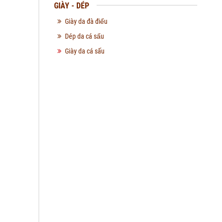
GIÀY - DÉP
Giày da đà điểu
Dép da cá sấu
Giày da cá sấu