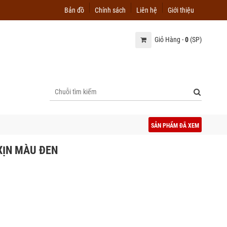
Bản đồ
Chính sách
Liên hệ
Giới thiệu
Giỏ Hàng -
0
(SP)
SẢN PHẨM ĐÃ XEM
XỊN MÀU ĐEN