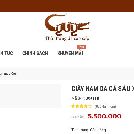
Hot
IN TỨC
CHÍNH SÁCH
KHUYẾN MÃI
xịn màu đen
GIÀY NAM DA CÁ SẤU 
Mã S/P:
GC41TB
(830 đánh giá)
5.500.000
Giá bán:
Tình trạng:
Còn hàng