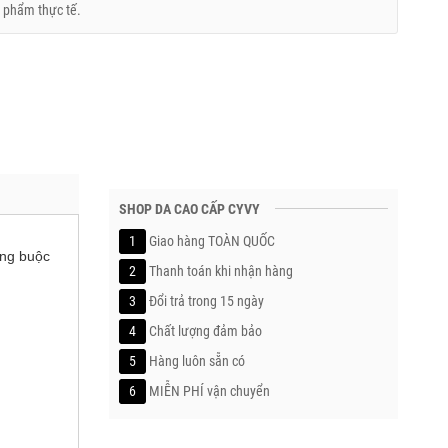
 phẩm thực tế.
SHOP DA CAO CẤP CYVY
1
Giao hàng TOÀN QUỐC
ông buộc
2
Thanh toán khi nhận hàng
3
Đổi trả trong 15 ngày
4
Chất lượng đảm bảo
5
Hàng luôn sẵn có
6
MIỄN PHÍ vận chuyển