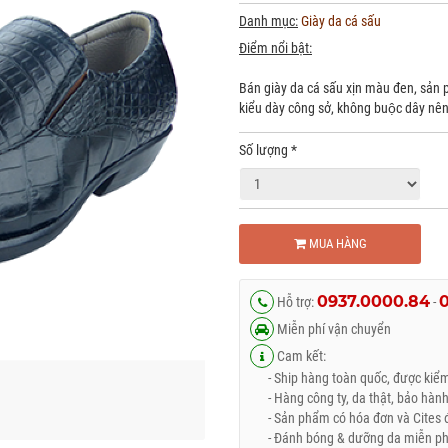
Danh mục:
Giày da cá sấu
Điểm nổi bật:
Bán giày da cá sấu xịn màu đen, sản 
kiểu dày công sở, không buộc dây nên 
Số lượng
*
MUA HÀNG
0937.0000.84
Hỗ trợ:
-
Miễn phí vận chuyển
Cam kết:
- Ship hàng toàn quốc, được kiểm 
- Hàng công ty, da thật, bảo hành
- Sản phẩm có hóa đơn và Cites đ
- Đánh bóng & dưỡng da miễn phí 