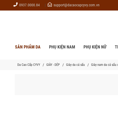
0937.0000.84
support@dacaocapcyvy.com.vn
SẢN PHẨM DA
PHỤ KIỆN NAM
PHỤ KIỆN NỮ
T
Da Cao Cấp CYVY
GIÀY - DÉP
Giày da cá sấu
Giày nam da cá sấu 