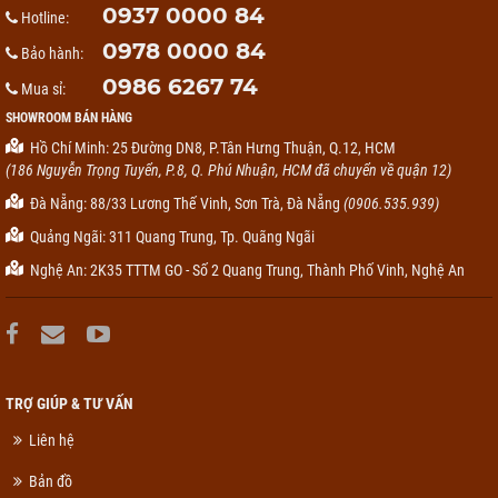
0937 0000 84
Hotline:
0978 0000 84
Bảo hành:
0986 6267 74
Mua sỉ:
SHOWROOM BÁN HÀNG
Hồ Chí Minh: 25 Đường DN8, P.Tân Hưng Thuận, Q.12, HCM
(186 Nguyễn Trọng Tuyển, P.8, Q. Phú Nhuận, HCM đã chuyển về quận 12)
Đà Nẵng: 88/33 Lương Thế Vinh, Sơn Trà, Đà Nẵng
(0906.535.939)
Quảng Ngãi: 311 Quang Trung, Tp. Quãng Ngãi
Nghệ An: 2K35 TTTM GO - Số 2 Quang Trung, Thành Phố Vinh, Nghệ An
TRỢ GIÚP & TƯ VẤN
Liên hệ
Bản đồ