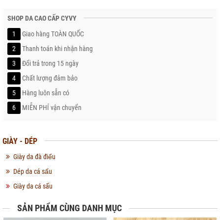
SHOP DA CAO CẤP CYVY
1
Giao hàng TOÀN QUỐC
2
Thanh toán khi nhận hàng
3
Đổi trả trong 15 ngày
4
Chất lượng đảm bảo
5
Hàng luôn sẵn có
6
MIỄN PHÍ vận chuyển
GIÀY - DÉP
Giày da đà điểu
Dép da cá sấu
Giày da cá sấu
SẢN PHẨM CÙNG DANH MỤC