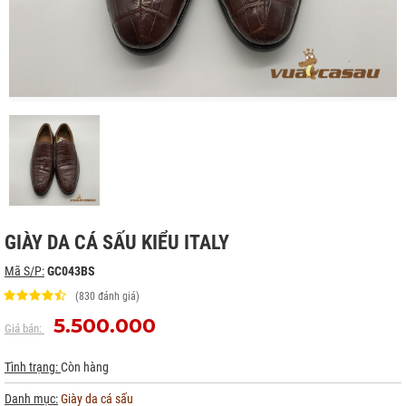
GIÀY DA CÁ SẤU KIỂU ITALY
Mã S/P:
GC043BS
(830 đánh giá)
5.500.000
Giá bán:
Tình trạng:
Còn hàng
Danh mục:
Giày da cá sấu