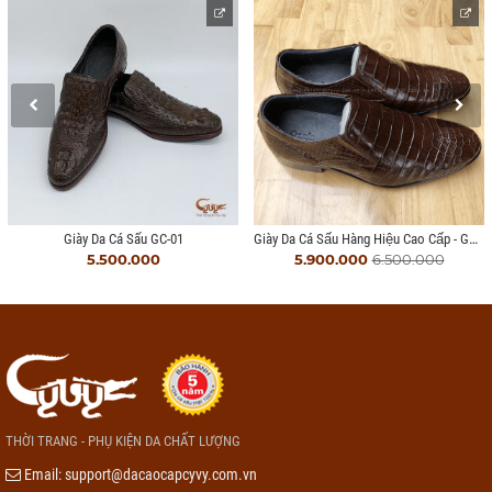
Giày Da Cá Sấu Hàng Hiệu Cao Cấp - GCCL412
Giày Da Cá Sấu GC-01
5.500.000
5.900.000
6.500.000
THỜI TRANG - PHỤ KIỆN DA CHẤT LƯỢNG
Email:
support@dacaocapcyvy.com.vn