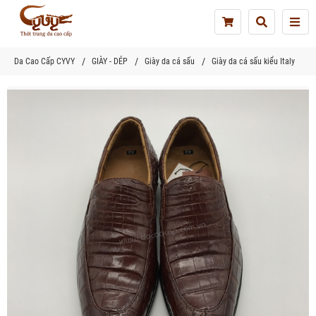
Tog
nav
Da Cao Cấp CYVY
GIÀY - DÉP
Giày da cá sấu
Giày da cá sấu kiểu Italy