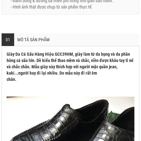
- Đánh bóng & dưỡng da miễn phí trong thời gian bảo hành.
- Hình ảnh thật được chụp từ sản phẩm thực tế.
01
MÔ TẢ SẢN PHẨM
Giày Da Cá Sấu Hàng Hiệu GCC39HM, giày làm từ da bụng và da phần
hông cá sấu lớn. Dề kiểu thể thao mềm và chắc, viền được khâu tay tỉ mĩ
và chắc chắn. Mẫu giày này thích hợp với người mặc quần jean,
kaki...người hay đi lại nhiều. Do mẫu này đi rất êm
chân.