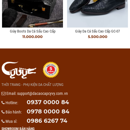
Giày Boots Da Cá Sấu Cao Cấp
Giày Da Cá Sấu Cao Cấp GC-07
11.000.000
5.500.000
THỜI TRANG - PHỤ KIỆN DA CHẤT LƯỢNG
Email:
support@dacaocapcyvy.com.vn
0937 0000 84
Hotline:
0978 0000 84
Bảo hành:
0986 6267 74
Mua sỉ:
SHOWROOM BÁN HÀNG