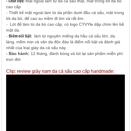
- Chất liệu:
Mặt ngoài làm từ da cá sấu thật, mặt trong lót da bò
cao cấp
- Thiết kế mặt ngoài làm từ da phần dưới đầu cá sấu, mặt trong
lót da bò, đế cao su mềm đi ôm và rất êm.
- Lót đế làm từ da bò cao cấp, có logo CYVYle dập chìm lên bề
mặt da.
-
Điểm nổi bật:
làm từ nguyên miếng da hầu cá sấu lớn, da
láng, mềm mịn và vân da độc đáo là điểm nổi bật và đánh giá
nhất của loại giày da cá sấu này.
- Bảo hành:
12 tháng, đánh bóng và tút lại sản phẩm miễn phí
trọn đời
Clip: review giày nam da cá sấu cao cấp handmade: