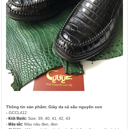
Thông tin sản phẩm: Giày da cá sấu nguyên con
-
GCCL412
- Kích thước:
Size: 39, 40, 41, 42, 43
- Màu sắc:
Màu nâu đen, đen