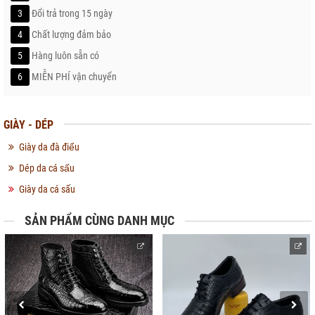
3
Đổi trả trong 15 ngày
4
Chất lượng đảm bảo
5
Hàng luôn sẵn có
6
MIỄN PHÍ vận chuyển
GIÀY - DÉP
Giày da đà điểu
Dép da cá sấu
Giày da cá sấu
SẢN PHẨM CÙNG DANH MỤC