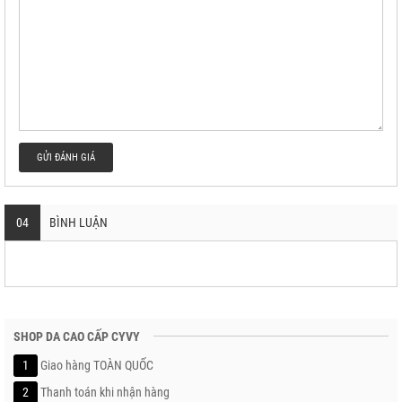
GỬI ĐÁNH GIÁ
04
BÌNH LUẬN
SHOP DA CAO CẤP CYVY
1
Giao hàng TOÀN QUỐC
2
Thanh toán khi nhận hàng