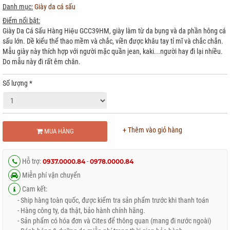
Danh mục:
Giày da cá sấu
Điểm nổi bật:
Giày Da Cá Sấu Hàng Hiệu GCC39HM, giày làm từ da bụng và da phần hông cá
sấu lớn. Dề kiểu thể thao mềm và chắc, viền được khâu tay tỉ mĩ và chắc chắn.
Mẫu giày này thích hợp với người mặc quần jean, kaki...người hay đi lại nhiều.
Do mẫu này đi rất êm chân.
Số lượng
*
+ Thêm vào giỏ hàng
MUA HÀNG
Hỗ trợ:
-
0937.0000.84
0978.0000.84
Miễn phí vận chuyển
Cam kết:
- Ship hàng toàn quốc, được kiểm tra sản phẩm trước khi thanh toán
- Hàng công ty, da thật, bảo hành chính hãng.
- Sản phẩm có hóa đơn và Cites để thông quan (mang đi nước ngoài)