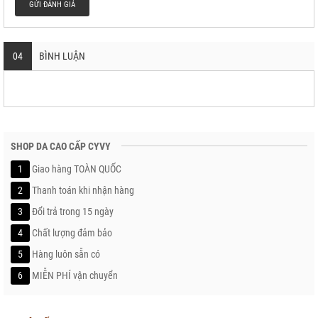
GỬI ĐÁNH GIÁ
04
BÌNH LUẬN
SHOP DA CAO CẤP CYVY
1
Giao hàng TOÀN QUỐC
2
Thanh toán khi nhận hàng
3
Đổi trả trong 15 ngày
4
Chất lượng đảm bảo
5
Hàng luôn sẵn có
6
MIỄN PHÍ vận chuyển