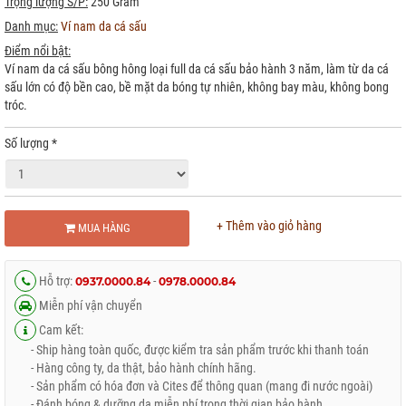
Trọng lượng S/P:
250 Gram
Danh mục:
Ví nam da cá sấu
Điểm nổi bật:
Ví nam da cá sấu bông hông loại full da cá sấu bảo hành 3 năm, làm từ da cá
sấu lớn có độ bền cao, bề mặt da bóng tự nhiên, không bay màu, không bong
tróc.
Số lượng
*
+ Thêm vào giỏ hàng
MUA HÀNG
Hỗ trợ:
-
0937.0000.84
0978.0000.84
Miễn phí vận chuyển
Cam kết:
- Ship hàng toàn quốc, được kiểm tra sản phẩm trước khi thanh toán
- Hàng công ty, da thật, bảo hành chính hãng.
- Sản phẩm có hóa đơn và Cites để thông quan (mang đi nước ngoài)
- Đánh bóng & dưỡng da miễn phí trong thời gian bảo hành.