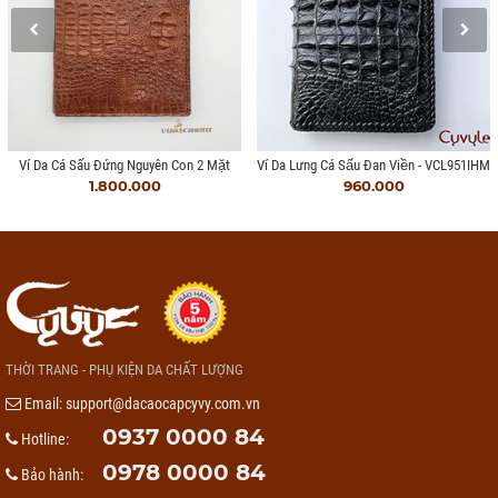
Ví Da Cá Sấu Đứng Nguyên Con 2 Mặt
Ví Da Lưng Cá Sấu Đan Viền - VCL951IHM
1.800.000
960.000
THỜI TRANG - PHỤ KIỆN DA CHẤT LƯỢNG
Email:
support@dacaocapcyvy.com.vn
0937 0000 84
Hotline:
0978 0000 84
Bảo hành: