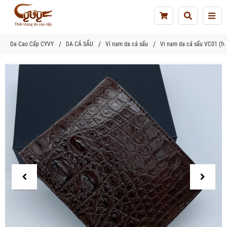
Tog
nav
Da Cao Cấp CYVY
DA CÁ SẤU
Ví nam da cá sấu
Vi nam da cá sấu VC01 (fu