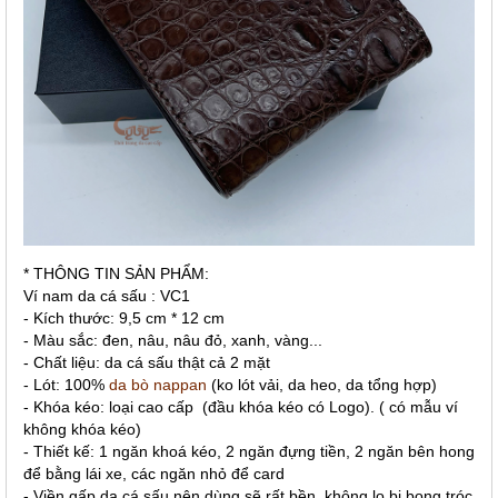
* THÔNG TIN SẢN PHẨM:
Ví nam da cá sấu : VC1
- Kích thước: 9,5 cm * 12 cm
- Màu sắc: đen, nâu, nâu đỏ, xanh, vàng...
- Chất liệu: da cá sấu thật cả 2 mặt
- Lót: 100%
da bò nappan
(ko lót vải, da heo, da tổng hợp)
- Khóa kéo: loại cao cấp (đầu khóa kéo có Logo). ( có mẫu ví
không khóa kéo)
- Thiết kế: 1 ngăn khoá kéo, 2 ngăn đựng tiền, 2 ngăn bên hong
để bằng lái xe, các ngăn nhỏ để card
- Viền gấp da cá sấu nên dùng sẽ rất bền, không lo bị bong tróc