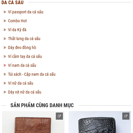
DA CÁ SẤU
Ví passport da cá sấu
Combo Hot
Ví da Kỳ đà
Thắt lưng da cá sấu
Dây đeo đồng hồ
Ví cầm tay da cá sấu
Ví nam da cá sấu
Túi xách - Cặp nam da cá sấu
Ví nữ da cá sấu
Dây nịt nữ da cá sấu
SẢN PHẨM CÙNG DANH MỤC