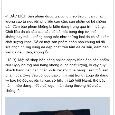
✅ ĐẶC BIỆT: Sản phẩm được gia công theo tiêu chuẩn chất
lượng cao từ nguyên phụ liệu cao cấp, sản phẩm có lót chống
dãn đảm bảo phom không bị biến dạng trong quá trình dùng.
Chất liệu da cá sấu cao cấp có bề mặt bóng đẹp tự nhiên,
không bay màu, không bong tróc như những loại da cá sấu kém
chất lượng khác. Để có một sản phẩm hoàn hảo chúng tôi đã
lựa chọn những vùng da đẹp nhất trên tấm da cá sấu, đảm bảo
vân da đều, đẹp, không lỗi,...
(LƯU Ý)
Một số shop bán hàng online coppy hình ảnh sản phẩm
của Cyvy nhưng bán hàng không đúng chất lượng, vì vậy quý
khách hàng nên cân nhắc kỹ trước khi mua hàng. Trên mỗi sản
phẩm của Cyvy đều có logo dập chìm mặt trong (Logo đã đăng
ký bảo hộ độc quyền tại cục sở hữu trí tuệ Việt Nam), thể bảo
hành, hộp đựng... đều có logo nhận dạng thương hiệu của
chúng tôi.