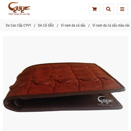
Tog
nav
Da Cao Cấp CYVY
DA CÁ SẤU
Ví nam da cá sấu
Ví nam da cá sấu màu nâu