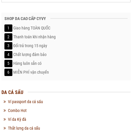
SHOP DA CAO CẤP CYVY
1
Giao hàng TOÀN QUỐC
2
Thanh toán khi nhận hàng
3
Đổi trả trong 15 ngày
4
Chất lượng đảm bảo
5
Hàng luôn sẵn có
6
MIỄN PHÍ vận chuyển
DA CÁ SẤU
Ví passport da cá sấu
Combo Hot
Ví da Kỳ đà
Thắt lưng da cá sấu