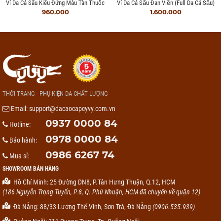
Ví Da Cá Sấu Kiểu Đứng Màu Tàn Thuốc
Ví Da Cá Sấu Đan Viền (full Da Cá Sấu)
960.000
1.600.000
THỜI TRANG - PHỤ KIỆN DA CHẤT LƯỢNG
Email:
support@dacaocapcyvy.com.vn
0937 0000 84
Hotline:
0978 0000 84
Bảo hành:
0986 6267 74
Mua sỉ:
SHOWROOM BÁN HÀNG
Hồ Chí Minh: 25 Đường DN8, P.Tân Hưng Thuận, Q.12, HCM
(186 Nguyễn Trọng Tuyển, P.8, Q. Phú Nhuận, HCM đã chuyển về quận 12)
Đà Nẵng: 88/33 Lương Thế Vinh, Sơn Trà, Đà Nẵng
(0906.535.939)