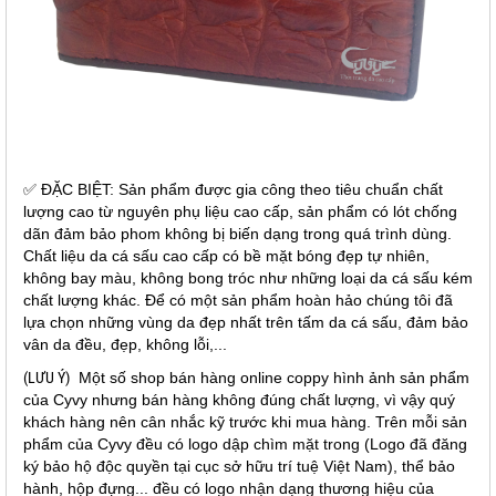
✅ ĐẶC BIỆT: Sản phẩm được gia công theo tiêu chuẩn chất
lượng cao từ nguyên phụ liệu cao cấp, sản phẩm có lót chống
dãn đảm bảo phom không bị biến dạng trong quá trình dùng.
Chất liệu da cá sấu cao cấp có bề mặt bóng đẹp tự nhiên,
không bay màu, không bong tróc như những loại da cá sấu kém
chất lượng khác. Để có một sản phẩm hoàn hảo chúng tôi đã
lựa chọn những vùng da đẹp nhất trên tấm da cá sấu, đảm bảo
vân da đều, đẹp, không lỗi,...
(LƯU Ý)
Một số shop bán hàng online coppy hình ảnh sản phẩm
của Cyvy nhưng bán hàng không đúng chất lượng, vì vậy quý
khách hàng nên cân nhắc kỹ trước khi mua hàng. Trên mỗi sản
phẩm của Cyvy đều có logo dập chìm mặt trong (Logo đã đăng
ký bảo hộ độc quyền tại cục sở hữu trí tuệ Việt Nam), thể bảo
hành, hộp đựng... đều có logo nhận dạng thương hiệu của