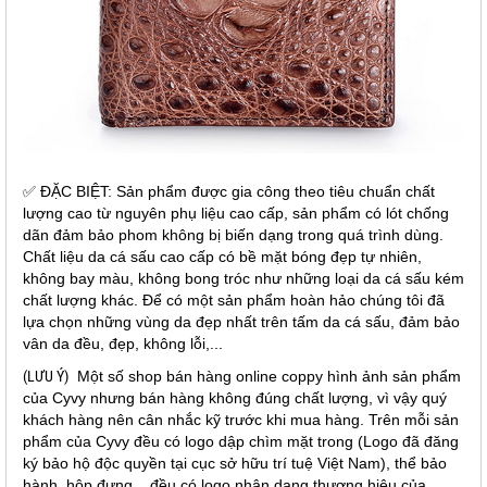
✅ ĐẶC BIỆT: Sản phẩm được gia công theo tiêu chuẩn chất
lượng cao từ nguyên phụ liệu cao cấp, sản phẩm có lót chống
dãn đảm bảo phom không bị biến dạng trong quá trình dùng.
Chất liệu da cá sấu cao cấp có bề mặt bóng đẹp tự nhiên,
không bay màu, không bong tróc như những loại da cá sấu kém
chất lượng khác. Để có một sản phẩm hoàn hảo chúng tôi đã
lựa chọn những vùng da đẹp nhất trên tấm da cá sấu, đảm bảo
vân da đều, đẹp, không lỗi,...
(LƯU Ý)
Một số shop bán hàng online coppy hình ảnh sản phẩm
của Cyvy nhưng bán hàng không đúng chất lượng, vì vậy quý
khách hàng nên cân nhắc kỹ trước khi mua hàng. Trên mỗi sản
phẩm của Cyvy đều có logo dập chìm mặt trong (Logo đã đăng
ký bảo hộ độc quyền tại cục sở hữu trí tuệ Việt Nam), thể bảo
hành, hộp đựng... đều có logo nhận dạng thương hiệu của