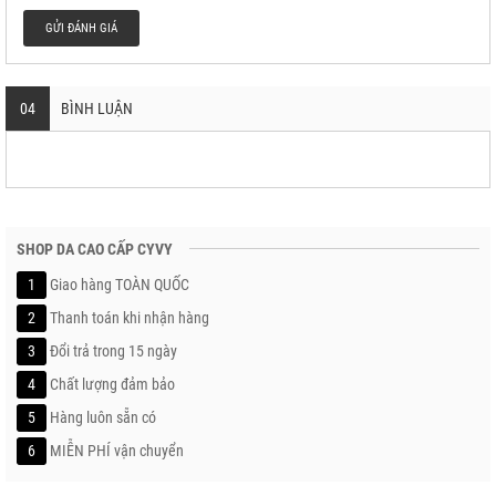
GỬI ĐÁNH GIÁ
04
BÌNH LUẬN
SHOP DA CAO CẤP CYVY
1
Giao hàng TOÀN QUỐC
2
Thanh toán khi nhận hàng
3
Đổi trả trong 15 ngày
4
Chất lượng đảm bảo
5
Hàng luôn sẵn có
6
MIỄN PHÍ vận chuyển