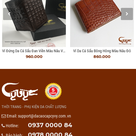
Ví Đứng Da Cá Sấu Đan Viền Màu Nâu VCM95H2
Ví Da Cá Sấu Bông Hông Màu Nâu Đỏ
960.000
860.000
THỜI TRANG - PHỤ KIỆN DA CHẤT LƯỢNG
Email:
support@dacaocapcyvy.com.vn
0937 0000 84
Hotline:
0978 0000 84
Bảo hành: