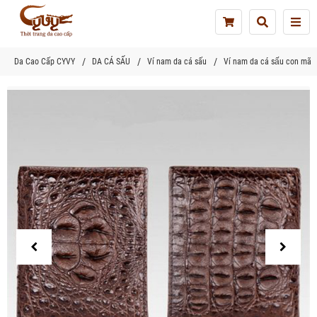
Tog
nav
Da Cao Cấp CYVY
DA CÁ SẤU
Ví nam da cá sấu
Ví nam da cá sấu con mã