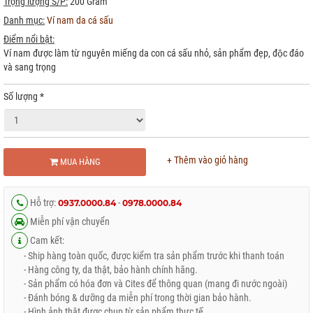
Trọng lượng S/P:
200 Gram
Danh mục:
Ví nam da cá sấu
Điểm nổi bật:
Ví nam được làm từ nguyên miếng da con cá sấu nhỏ, sản phẩm đẹp, độc đáo
và sang trọng
Số lượng
*
+ Thêm vào giỏ hàng
MUA HÀNG
Hỗ trợ:
-
0937.0000.84
0978.0000.84
Miễn phí vận chuyển
Cam kết:
- Ship hàng toàn quốc, được kiểm tra sản phẩm trước khi thanh toán
- Hàng công ty, da thật, bảo hành chính hãng.
- Sản phẩm có hóa đơn và Cites để thông quan (mang đi nước ngoài)
- Đánh bóng & dưỡng da miễn phí trong thời gian bảo hành.
- Hình ảnh thật được chụp từ sản phẩm thực tế.