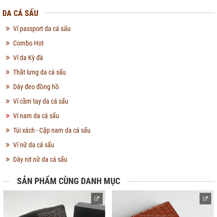
DA CÁ SẤU
Ví passport da cá sấu
Combo Hot
Ví da Kỳ đà
Thắt lưng da cá sấu
Dây đeo đồng hồ
Ví cầm tay da cá sấu
Ví nam da cá sấu
Túi xách - Cặp nam da cá sấu
Ví nữ da cá sấu
Dây nịt nữ da cá sấu
SẢN PHẨM CÙNG DANH MỤC