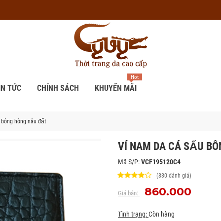
Hot
IN TỨC
CHÍNH SÁCH
KHUYẾN MÃI
u bông hông nâu đất
VÍ NAM DA CÁ SẤU B
Mã S/P:
VCF195120C4
(830 đánh giá)
860.000
Giá bán:
Tình trạng:
Còn hàng