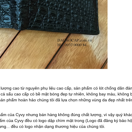
lượng cao từ nguyên phụ liệu cao cấp, sản phẩm có lót chống dãn đả
a cá sấu cao cấp có bề mặt bóng đẹp tự nhiên, không bay màu, không 
sản phẩm hoàn hảo chúng tôi đã lựa chọn những vùng da đẹp nhất trê
hẩm của Cyvy nhưng bán hàng không đúng chất lượng, vì vậy quý khá
ẩm của Cyvy đều có logo dập chìm mặt trong (Logo đã đăng ký bảo h
đựng... đều có logo nhận dạng thương hiệu của chúng tôi.