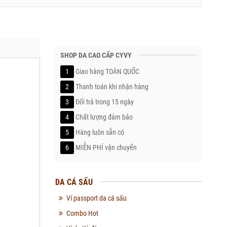
SHOP DA CAO CẤP CYVY
1
Giao hàng TOÀN QUỐC
2
Thanh toán khi nhận hàng
3
Đổi trả trong 15 ngày
4
Chất lượng đảm bảo
5
Hàng luôn sẵn có
6
MIỄN PHÍ vận chuyển
DA CÁ SẤU
Ví passport da cá sấu
Combo Hot