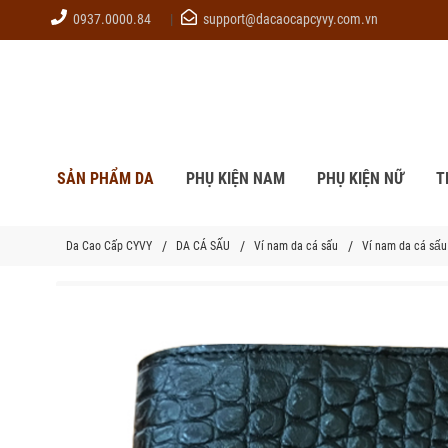
0937.0000.84
support@dacaocapcyvy.com.vn
SẢN PHẨM DA
PHỤ KIỆN NAM
PHỤ KIỆN NỮ
T
Da Cao Cấp CYVY
DA CÁ SẤU
Ví nam da cá sấu
Ví nam da cá sấ