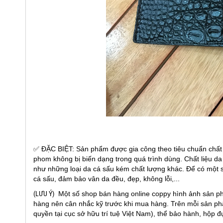
✅ ĐẶC BIỆT: Sản phẩm được gia công theo tiêu chuẩn chất 
phom không bị biến dạng trong quá trình dùng. Chất liệu d
như những loại da cá sấu kém chất lượng khác. Để có một 
cá sấu, đảm bảo vân da đều, đẹp, không lỗi,...
(LƯU Ý)
Một số shop bán hàng online coppy hình ảnh sản p
hàng nên cân nhắc kỹ trước khi mua hàng. Trên mỗi sản ph
quyền tại cục sở hữu trí tuệ Việt Nam), thể bảo hành, hộp 