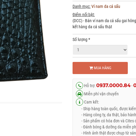
Danh mục:
Ví nam da cá sấu
Điểm nổi bật:
(DCC) - Bán ví nam da cá sấu gai hô
kết hàng da cá sấu thật
Số lượng
*
MUA HÀNG
0937.0000.84
Hỗ trợ:
-
Miễn phí vận chuyển
Cam kết:
- Ship hàng toàn quốc, được kiểm 
- Hàng công ty, da thật, bảo hành
- Sản phẩm có hóa đơn và Cites đ
- Đánh bóng & dưỡng da miễn phí 
- Hình ảnh thật được chụp từ sản