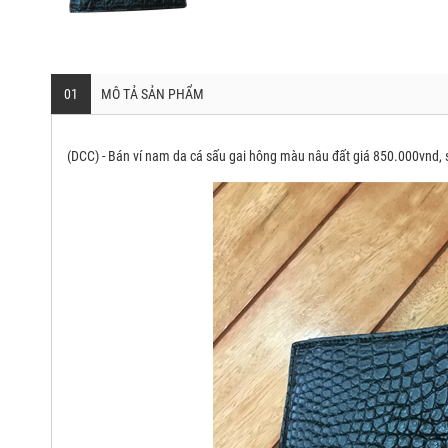
01
MÔ TẢ SẢN PHẨM
(DCC) - Bán ví nam da cá sấu gai hông màu nâu đất giá 850.000vnd, s