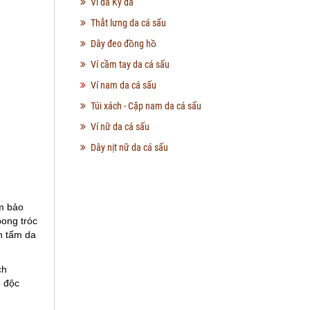
Ví da Kỳ đà
Thắt lưng da cá sấu
Dây đeo đồng hồ
Ví cầm tay da cá sấu
Ví nam da cá sấu
Túi xách - Cặp nam da cá sấu
Ví nữ da cá sấu
Dây nịt nữ da cá sấu
m bảo
bong tróc
n tấm da
ch
ộ độc