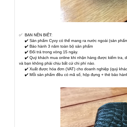
✅
BẠN NÊN BIẾT:
✔️ Sản phẩm Cyvy có thể mang ra nước ngoài (sản phẩm
✔️ Bảo hành 3 năm toàn bộ sản phẩm
✔️ Đổi trả trong vòng 15 ngày.
✔️ Quý khách mua online khi nhận hàng được kiểm tra, dùn
và bạn không phải chịu bất cứ chi phí nào.
✔️ Xuất được hóa đơn (VAT) cho doanh nghiệp (quý khách 
✔️ Mỗi sản phẩm đều có mã số, hộp đựng + thẻ bảo hành