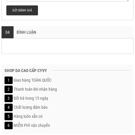
GỬI ĐÁNH GIÁ
04
BÌNH LUẬN
SHOP DA CAO CẤP CYVY
1
Giao hàng TOÀN QUỐC
2
Thanh toán khi nhận hàng
3
Đổi trả trong 15 ngày
4
Chất lượng đảm bảo
5
Hàng luôn sẵn có
6
MIỄN PHÍ vận chuyển