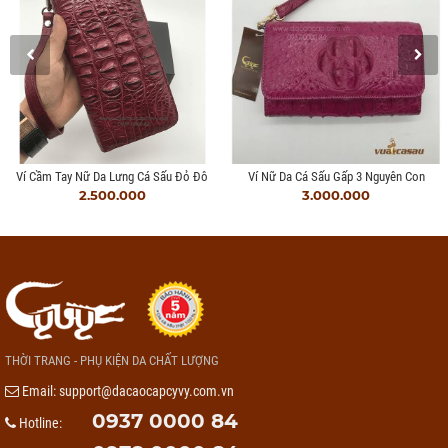
Ví Cầm Tay Nữ Da Lưng Cá Sấu Đỏ Đô
Ví Nữ Da Cá Sấu Gấp 3 Nguyên Con
2.500.000
3.000.000
THỜI TRANG - PHỤ KIỆN DA CHẤT LƯỢNG
Email:
support@dacaocapcyvy.com.vn
0937 0000 84
Hotline: