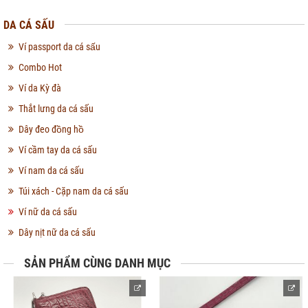
DA CÁ SẤU
Ví passport da cá sấu
Combo Hot
Ví da Kỳ đà
Thắt lưng da cá sấu
Dây đeo đồng hồ
Ví cầm tay da cá sấu
Ví nam da cá sấu
Túi xách - Cặp nam da cá sấu
Ví nữ da cá sấu
Dây nịt nữ da cá sấu
SẢN PHẨM CÙNG DANH MỤC