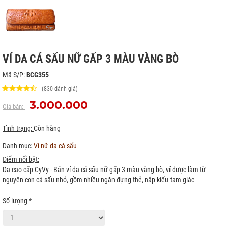
VÍ DA CÁ SẤU NỮ GẤP 3 MÀU VÀNG BÒ
Mã S/P:
BCG355
(830 đánh giá)
3.000.000
Giá bán:
Tình trạng:
Còn hàng
Danh mục:
Ví nữ da cá sấu
Điểm nổi bật:
Da cao cấp CyVy - Bán ví da cá sấu nữ gấp 3 màu vàng bò, ví được làm từ
nguyên con cá sấu nhỏ, gồm nhiều ngăn đựng thẻ, nắp kiểu tam giác
Số lượng
*