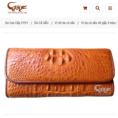
Tog
nav
Da Cao Cấp CYVY
DA CÁ SẤU
Ví nữ da cá sấu
Ví da cá sấu nữ gấp 3 màu v