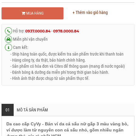
+ Thêm vào giỏ hàng
MUA HÀNG
Hỗ trợ:
-
0937.0000.84
0978.0000.84
Miễn phí vận chuyển
Cam kết:
- Ship hàng toàn quốc, được kiểm tra sản phẩm trước khi thanh toán
- Hàng công ty, da thật, bảo hành chính hãng.
- Sản phẩm có hóa đơn và Cites để thông quan (mang đi nước ngoài)
- Đánh bóng & dưỡng da miễn phí trong thời gian bảo hành.
- Hình ảnh thật được chụp từ sản phẩm thực tế.
01
MÔ TẢ SẢN PHẨM
Da cao cấp CyVy - Bán ví da cá sấu nữ gấp 3 màu vàng bò,
ví được làm từ nguyên con cá sấu nhỏ, gồm nhiều ngăn