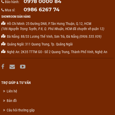
0978 0000 84
Bảo hành:
0986 6267 74
Mua sỉ:
SHOWROOM BÁN HÀNG
Hồ Chí Minh: 25 Đường DN8, P.Tân Hưng Thuận, Q.12, HCM
(186 Nguyễn Trọng Tuyển, P.8, Q. Phú Nhuận, HCM đã chuyển về quận 12)
Đà Nẵng: 88/33 Lương Thế Vinh, Sơn Trà, Đà Nẵng
(0906.535.939)
Quảng Ngãi: 311 Quang Trung, Tp. Quãng Ngãi
Nghệ An: 2K35 TTTM GO - Số 2 Quang Trung, Thành Phố Vinh, Nghệ An
TRỢ GIÚP & TƯ VẤN
Liên hệ
Bản đồ
Câu hỏi thường gặp