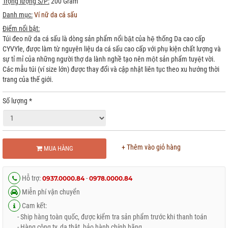
Trọng lượng S/P:
200 Gram
Danh mục:
Ví nữ da cá sấu
Điểm nổi bật:
Túi đeo nữ da cá sấu là dòng sản phẩm nổi bật của hệ thống Da cao cấp
CYVYle, được làm từ nguyên liệu da cá sấu cao cấp với phụ kiện chất lượng và
sự tỉ mỉ của những người thợ da lành nghề tạo nên một sản phẩm tuyệt vời.
Các mẫu túi (ví size lớn) được thay đổi và cập nhật liên tục theo xu hướng thời
trang của thế giới.
Số lượng
*
+ Thêm vào giỏ hàng
MUA HÀNG
Hỗ trợ:
-
0937.0000.84
0978.0000.84
Miễn phí vận chuyển
Cam kết:
- Ship hàng toàn quốc, được kiểm tra sản phẩm trước khi thanh toán
- Hàng công ty, da thật, bảo hành chính hãng.