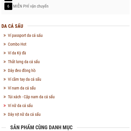
6
MIỄN PHÍ vận chuyển
DA CÁ SẤU
Ví passport da cá sấu
Combo Hot
Ví da Kỳ đà
Thắt lưng da cá sấu
Dây đeo đồng hồ
Ví cầm tay da cá sấu
Ví nam da cá sấu
Túi xách - Cặp nam da cá sấu
Ví nữ da cá sấu
Dây nịt nữ da cá sấu
SẢN PHẨM CÙNG DANH MỤC