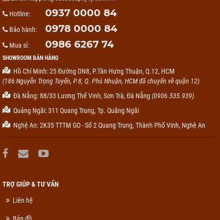
0937 0000 84
Hotline:
0978 0000 84
Bảo hành:
0986 6267 74
Mua sỉ:
SHOWROOM BÁN HÀNG
Hồ Chí Minh: 25 Đường DN8, P.Tân Hưng Thuận, Q.12, HCM
(186 Nguyễn Trọng Tuyển, P.8, Q. Phú Nhuận, HCM đã chuyển về quận 12)
Đà Nẵng: 88/33 Lương Thế Vinh, Sơn Trà, Đà Nẵng
(0906.535.939)
Quảng Ngãi: 311 Quang Trung, Tp. Quãng Ngãi
Nghệ An: 2K35 TTTM GO - Số 2 Quang Trung, Thành Phố Vinh, Nghệ An
TRỢ GIÚP & TƯ VẤN
Liên hệ
Bản đồ