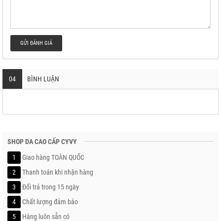
GỬI ĐÁNH GIÁ
04
BÌNH LUẬN
SHOP DA CAO CẤP CYVY
1
Giao hàng TOÀN QUỐC
2
Thanh toán khi nhận hàng
3
Đổi trả trong 15 ngày
4
Chất lượng đảm bảo
5
Hàng luôn sẵn có