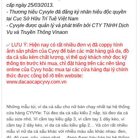
cấp ngày 25/03/2013.
- Thương hiệu Cyvyle đã đăng ký nhãn hiệu độc quyền
tại Cục Sở Hữu Trí Tuệ Việt Nam
- Cyvyle được quản lý và phát triển bởi CTY TNHH Dịch
Vụ và Truyền Thông Vinaon
LƯU Ý: Hiện nay có rất nhiều đơn vị đã coppy hình
✅
ảnh sản phẩm của Cyvy để bán các mặt hàng giả da, đồ
da cá sấu kém chất lượng, vì thế quý khách nhớ đọc kỹ
thông tin trước khi mua, chỉ đặt hàng trên các nền tảng
online của Cyvy hoặc mua tại các cửa hàng đại lý chính
thức được công bố rõ trên website:
www.dacaocapcyvy.com.vn
Những mẫu túi, ví da cá sấu cho nữ bán chạy nhất tại hệ thống
cửa hàng CYVYle: Túi đeo da cá sấu kiểu 2 nắp, túi đeo da cá
sấu size nhỏ, Ví cầm tay kiều gấp 3, ví cầm tay 1 dây kéo, ví
cầm tay 2 dây kéo, ví da cá sấu kiều gấp 2… Và còn rất nhiều
mẫu ví nữ da cá sấu khác với nhiều màu sắc khác nhau: đen,
đỏ, đỏ cam, nâu, vàng nhạt,… đang được bày bán tại hệ thống