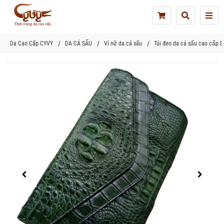
Tog
nav
Da Cao Cấp CYVY
DA CÁ SẤU
Ví nữ da cá sấu
Túi đeo da cá sấu cao cấp