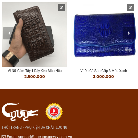
Ví Nữ Cầm Tây 1 Dây Kéo Màu Nâu
Ví Da Cá Sấu Gấp 3 Màu Xanh
2.500.000
3.000.000
THỜI TRANG - PHỤ KIỆN DA CHẤT LƯỢNG
Email:
support@dacaocapcyvy.com.vn