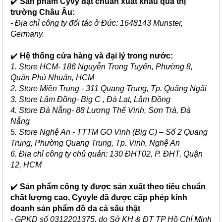
✔️
Sản phẩm Cyvy đạt chuẩn xuất khẩu qua thị
trường Châu Âu:
- Địa chỉ công ty đối tác ở Đức: 1648143 Munster,
Germany.
✔️
Hệ thống cửa hàng và đại lý trong nước:
1. Store HCM- 186 Nguyễn Trọng Tuyển, Phường 8,
Quận Phú Nhuận, HCM
2. Store Miền Trung - 311 Quang Trung, Tp. Quãng Ngãi
3. Store Lâm Đồng- Big C , Đà Lạt, Lâm Đồng
4. Store Đà Nẵng- 88 Lương Thế Vinh, Sơn Trà, Đà
Nẵng
5. Store Nghệ An - TTTM GO Vinh (Big C) – Số 2 Quang
Trung, Phường Quang Trung, Tp. Vinh, Nghệ An
6. Địa chỉ công ty chủ quản: 130 ĐHT02, P. ĐHT, Quận
12, HCM
✔️
Sản phẩm công ty được sản xuất theo tiêu chuẩn
chất lượng cao, Cyvyle đã được cấp phép kinh
doanh sản phẩm đồ da cá sấu thật
-
GPKD số 0312201375, do Sở KH & ĐT TP Hồ Chí Minh