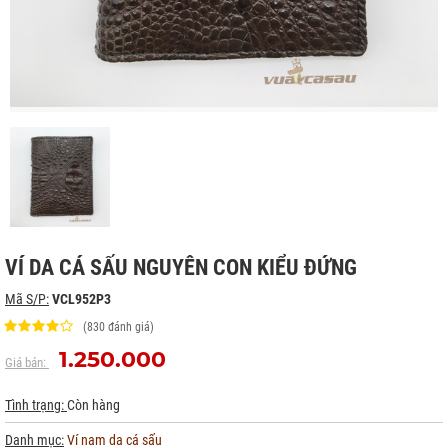
VÍ DA CÁ SẤU NGUYÊN CON KIỂU ĐỨNG
Mã S/P:
VCL952P3
(830 đánh giá)
1.250.000
Giá bán:
Tình trạng:
Còn hàng
Danh mục:
Ví nam da cá sấu