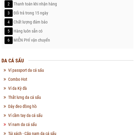
2
Thanh toán khi nhận hàng
3
Đổi trả trong 15 ngày
4
Chất lượng đảm bảo
5
Hàng luôn sẵn có
6
MIỄN PHÍ vận chuyển
DA CÁ SẤU
Ví passport da cá sấu
Combo Hot
Ví da Kỳ đà
Thắt lưng da cá sấu
Dây đeo đồng hồ
Ví cầm tay da cá sấu
Ví nam da cá sấu
Túi xách - Cặp nam da cá sấu