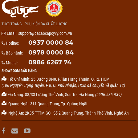
THỜI TRANG - PHỤ KIỆN DA CHẤT LƯỢNG
Email:
support@dacaocapcyvy.com.vn
0937 0000 84
Hotline:
0978 0000 84
Bảo hành:
0986 6267 74
Mua sỉ:
SHOWROOM BÁN HÀNG
Hồ Chí Minh: 25 Đường DN8, P.Tân Hưng Thuận, Q.12, HCM
(186 Nguyễn Trọng Tuyển, P.8, Q. Phú Nhuận, HCM đã chuyển về quận 12)
Đà Nẵng: 88/33 Lương Thế Vinh, Sơn Trà, Đà Nẵng
(0906.535.939)
Quảng Ngãi: 311 Quang Trung, Tp. Quãng Ngãi
Nghệ An: 2K35 TTTM GO - Số 2 Quang Trung, Thành Phố Vinh, Nghệ An