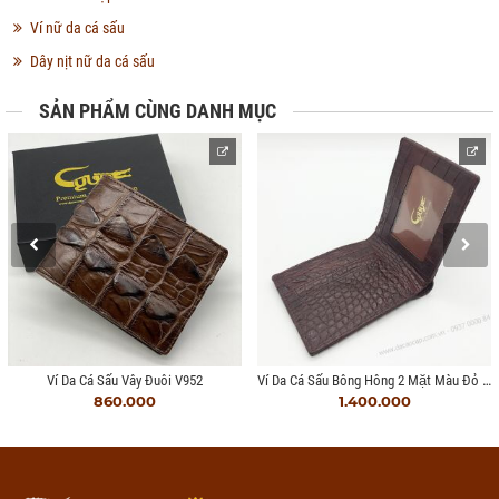
Ví nữ da cá sấu
Dây nịt nữ da cá sấu
SẢN PHẨM CÙNG DANH MỤC
Ví Da Cá Sấu Bông Hông 2 Mặt Màu Đỏ Đậm
Ví Da Cá Sấu Vây Đuôi V952
860.000
1.400.000