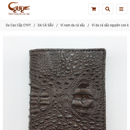
Tog
nav
Da Cao Cấp CYVY
DA CÁ SẤU
Ví nam da cá sấu
Ví da cá sấu nguyên con ki