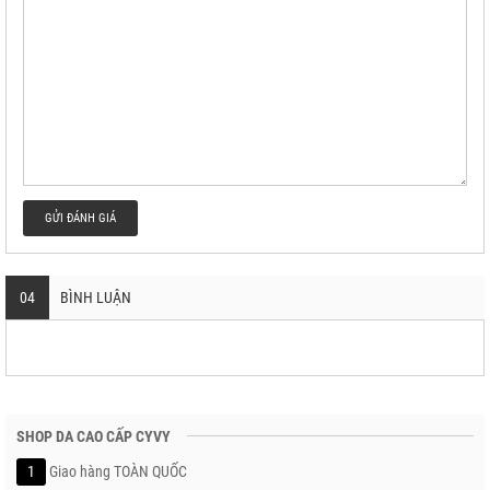
GỬI ĐÁNH GIÁ
04
BÌNH LUẬN
SHOP DA CAO CẤP CYVY
1
Giao hàng TOÀN QUỐC